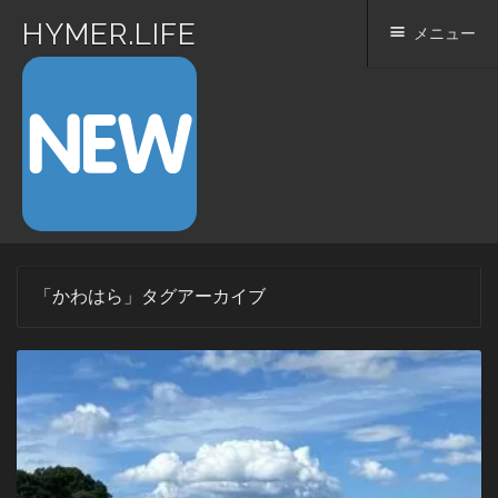
HYMER.LIFE
メニュー
コ
「
かわはら
」タグアーカイブ
ン
テ
ン
ツ
へ
ス
キ
ッ
プ