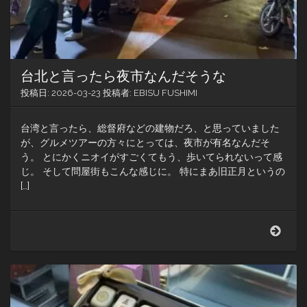
台北と言ったら夜市なんだそうな
投稿日:
2026-03-23
投稿者:
EBISU FUSHIMI
台湾と言ったら、総督府などの建物だろ、と思っていました
が、グルメツアーの方々にとっては、夜市が有名なんだそ
う。 とにかくニオイがすごくてもう、歩いてられないって感
じ。 そして問屋街もこんな感じに。 特にまあ旧正月というの
[…]
台
北
と
言
っ
た
ら