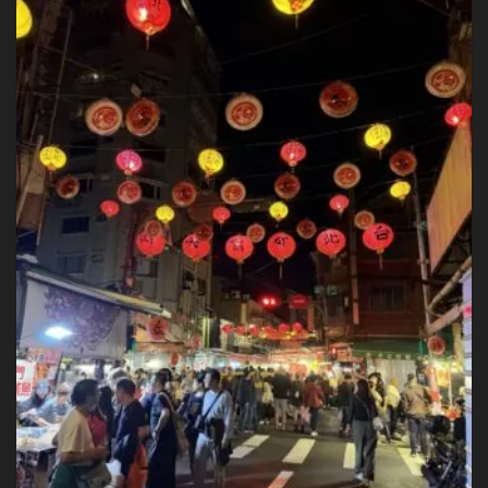
サ
ル
に
ハ
マ
っ
た