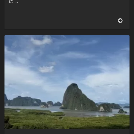
は […]
日
本
脱
出