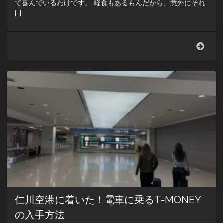
て喜んでいるわけです。 軽食もあるもんだから、意外にそれ
[…]
コ
ン
ラ
ッ
ド
SEO
は
地
下
鉄
が
遠
い…
仁川空港に着いた！電車に乗るT-MONEY
の入手方法