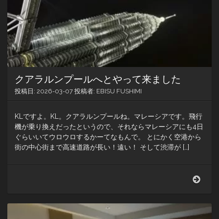
クアラルンプールへとやって来ました
投稿日:
2026-03-07
投稿者:
EBISU FUSHIMI
KLですよ。KL。クアラルンプールね。マレーシアです。飛行
機が乗り換えだったというので、それならマレーシアにも4日
ぐらいいてウロウロするかーてなもんで。 とにかく空港から
街の中心街まで高速道路が長い！遠い！ そして渋滞が […]
ク
ア
ラ
ル
ン