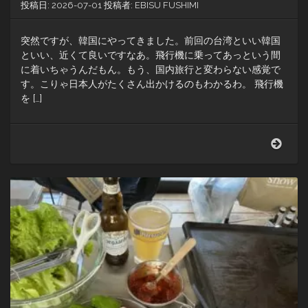
投稿日:
2026-07-01
投稿者:
EBISU FUSHIMI
突然ですが、韓国にやってきました。前回の台湾といい韓国
といい、近くて良いですなあ。飛行機に乗ってあっという間
に着いちゃうんだもん。もう、国内旅行と変わらない感覚で
す。こりゃ日本人がたくさん出かけるのもわかるわ。 飛行機
を […]
仁
川
空
港
に
着
い
た！
電
車
に
乗
る