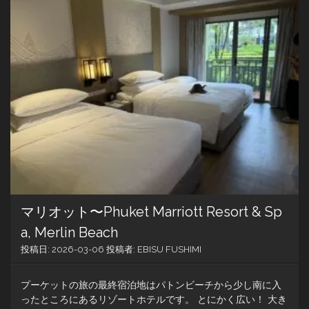
プ
ー
ル
へ
と
や
っ
て
来
ま
し
た
マリオット〜Phuket Marriott Resort & Sp
a, Merlin Beach
投稿日:
2026-03-06
投稿者:
EBISU FUSHIMI
プーケットの旅の最終宿泊地はパトンビーチから少し南に入
ったところにあるリゾートホテルです。 とにかく広い！ 大き