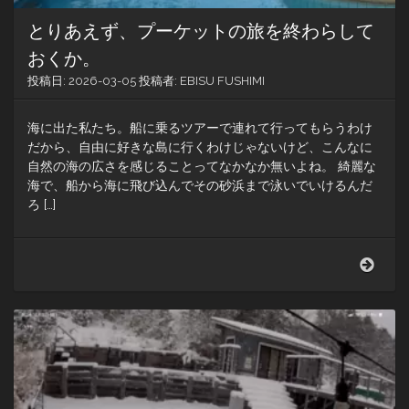
とりあえず、プーケットの旅を終わらして
おくか。
投稿日:
2026-03-05
投稿者:
EBISU FUSHIMI
海に出た私たち。船に乗るツアーで連れて行ってもらうわけ
だから、自由に好きな島に行くわけじゃないけど、こんなに
自然の海の広さを感じることってなかなか無いよね。 綺麗な
海で、船から海に飛び込んでその砂浜まで泳いでいけるんだ
ろ […]
と
り
あ
え
ず、
プ
ー
ケ
ッ