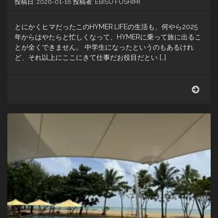
投稿日:
2026-01-18
投稿者:
EBISU FUSHIMI
とにかくヒマだったこのHYMER.LIFEの生活も、何やら2025
年からはやたらと忙しくなって、HYMERに乗って旅に出るこ
とが全くできません。 中学生になったというのもあるけれ
ど、それ以上にここにきて仕事だお役目だとい […]
ラ・
ベ
ラ・
カ
オ
ラ
ッ
ク