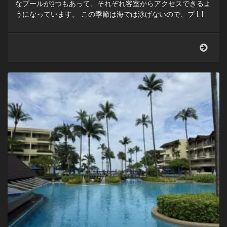
なプールが3つもあって、それぞれ客室からアクセスできるよ
うになっています。 この季節は海では泳げないので、プ […]
マ
リ
オ
ッ
ト〜
Phuk
Marri
Reso
&
Spa,
Merl
Beac