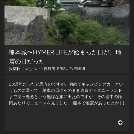
熊本城〜HYMER.LIFEが始まった日が、地
震の日だった
投稿日:
2025-10-12
投稿者:
EBISU FUSHIMI
2016年だったと思うのですが、初めてキャンピングカーとい
うものに乗って、納車の日にそのまま東京ディズニーランド
まで突っ走るという無謀な旅に出たのですが、その途中の静
岡あたりでニュースを見ました。 熊本で地震があったとか […]
熊
本
城〜