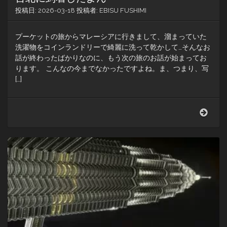
投稿日:
2026-03-18
投稿者:
EBISU FUSHIMI
プーケットの旅からマレーシアに行きまして、溜まっていた
洗濯物をコインランドリーで綺麗に洗って乾かして…そんなお
話が終わったばかりなのに、もう次の旅のお話が始まってお
ります。 こんなの今までなかったですよね。ま、つまり、写
[…]
台
北
に
到
着
し
た
よ
ん