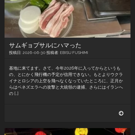
T-
MON
の
入
手
方
法
サムギョプサルにハマった
投稿日:
2026-06-30
投稿者:
EBISU FUSHIMI
基地に来てます。さて、今年2026年に入ってからというも
の、とにかく飛行機の予定が信用できない。もとよりウクラ
イナとロシアの上空を飛べなくなっていたところに、正月か
らはベネズエラへの攻撃と大統領の逮捕、さらにはイランへ
の […]
サ
ム
ギ
ョ
プ