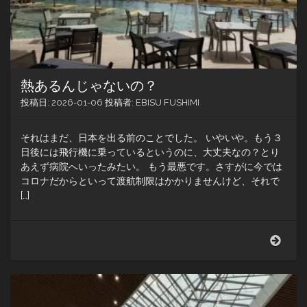
熱あるんじゃないの？
投稿日:
2026-01-06
投稿者:
EBISU FUSHIMI
それはまだ、日本を出る前のことでした。 いやいや。もう３
日後には飛行機に乗っているというのに、大丈夫なの？とり
あえず病院へいったみたい。 もう最悪です。さすがに今では
コロナだからといって渡航制限はかかりませんけど、それで
[…]
熱
あ
る
ん
じ
ゃ