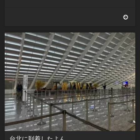
台
湾
は
旧
正
月
で
す
台北に到着したよん