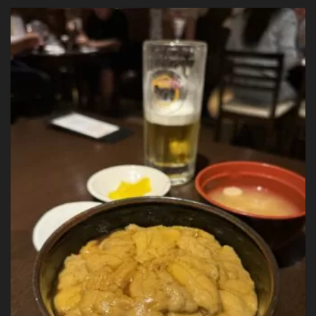
HYME
が
始
ま
っ
た
日
が、
地
震
の
日
だ
っ
た