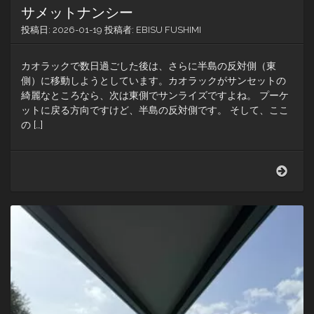
サメットナンシー
投稿日:
2026-01-19
投稿者:
EBISU FUSHIMI
カオラックで数日過ごした後は、さらに半島の反対側（東
側）に移動しようとしています。カオラックがサンセットの
綺麗なところなら、次は東側でサンライズですよね。 プーケ
ットに戻る方向ですけど、半島の反対側です。 そして、ここ
の […]
サ
メ
ッ
ト
ナ
ン
シ
ー