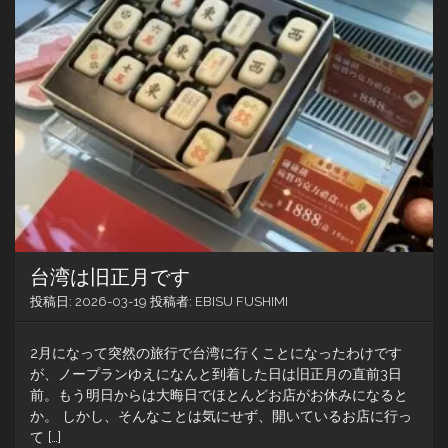
夜
市
な
ん
だ
そ
う
な
台湾は旧正月です
投稿日:
2026-03-19
投稿者:
EBISU FUSHIMI
2月になって突然の旅行で台湾に行くことになったわけです
が、ノープランゆえになんと到着した日は旧正月の直前3日
前。もう明日からは大晦日でほとんどお店がお休みになると
か。 しかし、そんなことは気にせず、開いているお店に行っ
て […]