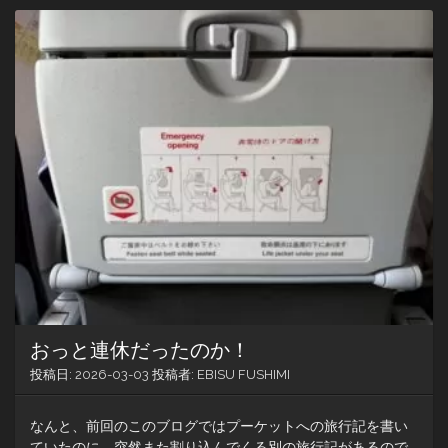
雪
だ
と
い
う
の
に…
台
湾
は
暖
か
い
おっと連休だったのか！
投稿日:
2026-03-03
投稿者:
EBISU FUSHIMI
なんと、前回のこのブログではプーケットへの旅行記を書い
ていたのに、突然また割り込んでくる別の旅行記があるので