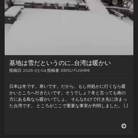
ト
の
旅
を
終
わ
ら
し
て
お
く
基地は雪だというのに…台湾は暖かい
か。
投稿日:
2026-03-04
投稿者:
EBISU FUSHIMI
日本は冬です。寒いです。だから、もし何処かに行くなら暖
かいところへ行きたいです。そうでしょ？冬と言っても南の
方にある島なら暖かいでしょ。 そんなわけで行き先に決まっ
た台湾です。 ところがここで重要な事実が判明しました。 […]
基
地
は