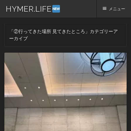
HYMER.LIFE
メニュー
コ
「
②行ってきた場所 見てきたところ
」カテゴリーア
ン
テ
ーカイブ
ン
ツ
へ
ス
キ
ッ
プ