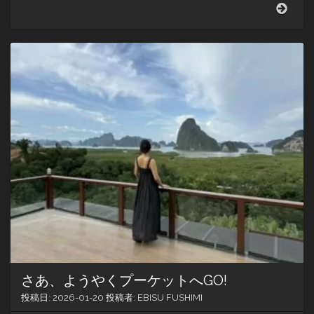
プ
ー
ケ
ッ
ト
オ
ー
ル
ド
タ
ウ
ン
（旧
市
街）
さあ、ようやくプーケットへGO!
投稿日:
2026-01-20
投稿者:
EBISU FUSHIMI