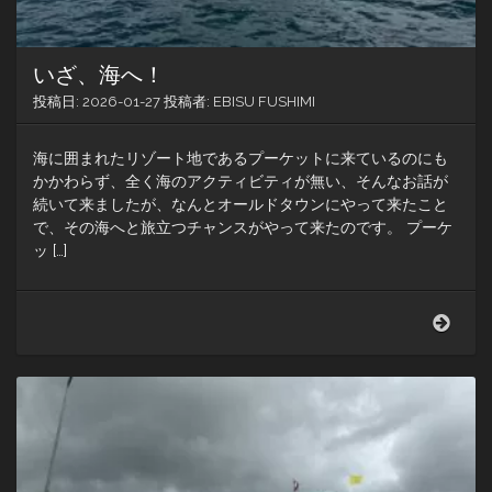
いざ、海へ！
投稿日:
2026-01-27
投稿者:
EBISU FUSHIMI
海に囲まれたリゾート地であるプーケットに来ているのにも
かかわらず、全く海のアクティビティが無い、そんなお話が
続いて来ましたが、なんとオールドタウンにやって来たこと
で、その海へと旅立つチャンスがやって来たのです。 プーケ
ッ […]
い
ざ、
海
へ！