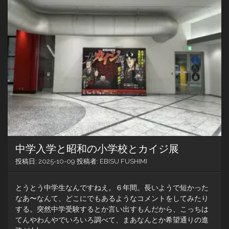
飛
行
機
で
行
く
と
空
港
は
雪
景
色
中学入学と昭和の小学校とカイジ展
投稿日:
2025-10-09
投稿者:
EBISU FUSHIMI
とうとう中学生なんですねえ。６年間。長いようで短かった
なあ〜なんて、どこにでもあるようなコメントをしてみたり
する。突然中学受験するとか言い出すもんだから、こっちは
てんやわんやでいろいろ調べて、まあなんとか希望通りの進