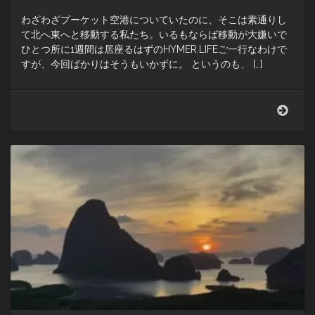
わざわざプーケット空港についていたのに、そこは素通りし
て北へ東へと移動する私たち。いるもならば移動が大嫌いで
ひとつ所に1週間は居座るはずのHYMER.LIFEご一行なわけで
すが、今回ばかりはそうもいかずに。 というのも、 […]
さ
あ、
よ
う
や
く
プ
ー
ケ
ッ
ト
へ
GO!