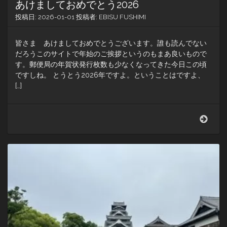
あけましておめでとう2026
投稿日:
2026-01-01
投稿者:
EBISU FUSHIMI
皆さま あけましておめでとうございます。誰も読んでない
だろうこのサイトで年始のご挨拶というのもまあ良いもので
す。郵便局の年賀状発行枚数も少なくなってきた今日この頃
ですしね。 とうとう2026年ですよ。ということはですよ、
[…]
あ
け
ま
し
て
お
め
で
と
う
202