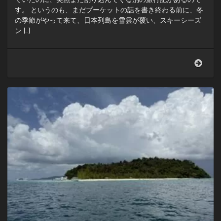
す。 というのも、まだプーケットの話を書き終わる前に、冬
の季節がやって来て、日本列島を雪雲が覆い、スキーシーズ
ン […]
お
っ
と
連
休
だ
っ
た
の
か！