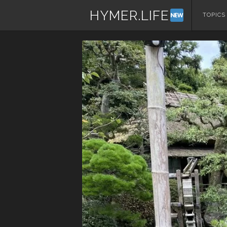
HYMER.LIFE
コ
TOPICS
ン
テ
ン
ツ
へ
ス
キ
ッ
プ