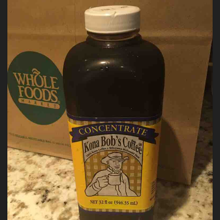
花
火
を
ト
ラ
ン
プ
タ
ワ
ー
の
ラ
ナ
イ
か
ら
見
る
と…
こ
ん
な
感
じ！