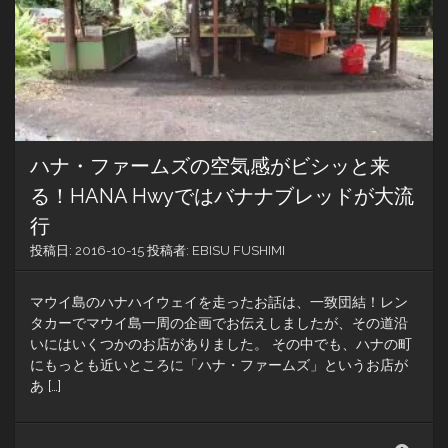
ャ
ラ
ク
タ
ー
グ
リ
ー
ハナ・ファームズの空気感がビシッと来
テ
ィ
る！HANA Hwyではバナナブレッドが大流
ン
行
グ
の
投稿日:
2016-10-15
投稿者:
EBISU FUSHIMI
最
新
マウイ島のハナハイウェイを走ったお話は、一致団結！レン
情
報
タカーでマウイ島一周の企画でお伝えしましたが、その道沿
いにはいくつかのお店がありました。 その中でも、ハナの町
にもっとも近いところに「ハナ・ファームズ」というお店が
あ […]
ハ