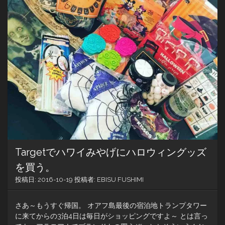
の
西
海
岸
ま
で
走
っ
て
み
た。
Targetでハワイみやげにハロウィングッズ
を買う。
投稿日:
2016-10-19
投稿者:
EBISU FUSHIMI
さあ～もうすぐ帰国。 オアフ島最後の宿泊地トランプタワー
に来てからの3泊4日は毎日がショッピングですよ～ とは言っ