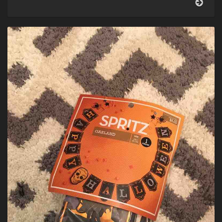
ラ
ド
ニ
ル
カ
に
イ
衝
ビ
撃
ー
が！
チ
へ
行
く
と
駐
車
場
に
困
る。
少
し
歩
く
け
ど
そ