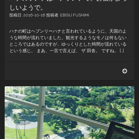
しいようで。
投稿日:
2016-10-18
投稿者:
EBISU FUSHIMI
ハナの町はヘブンリーハナと言われているように、天国のよ
うな時間が流れていました。観光するようなモノは何もない
ところではあるのですが、ゆっくりとした時間が流れている
という感じ。 まあ、一言で言えば、 ザ 田舎。 ですね。 […]
ハ
ナ
の
ラ
ン
チ
は
ハ
ナ
ラ
ン
チ