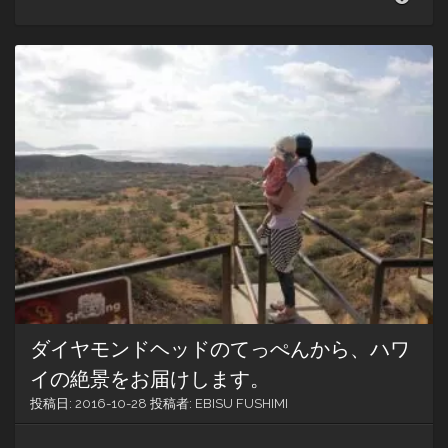
分
に
お
土
産
シ
リ
ー
ズ】
そ
ろ
そ
ろ
や
っ
て
く
る
ダイヤモンドヘッドのてっぺんから、ハワ
ぞ
HAP
イの絶景をお届けします。
HAL
投稿日:
2016-10-28
投稿者:
EBISU FUSHIMI