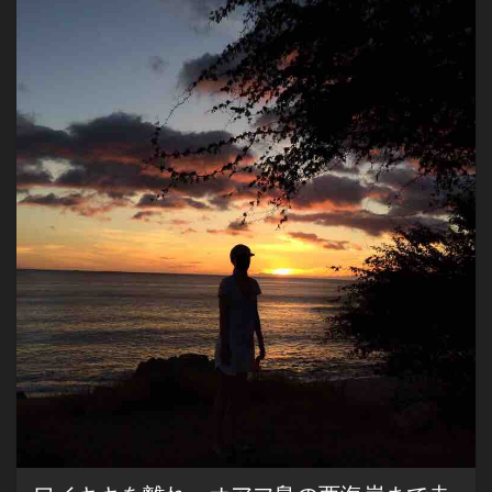
ー
チ
を
紹
介
す
る
の
を
忘
れ
て
た
わ！