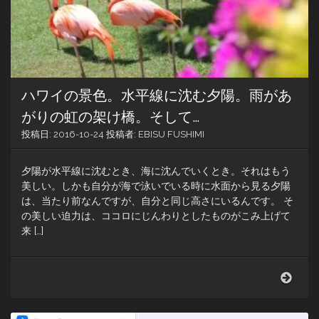
ば
ガ
ー
リ
ッ
ク
シ
ハワイの景色。水平線に沈む夕陽。雨があ
ュ
リ
がりの虹の架け橋。そして…
ン
投稿日:
2016-10-24
投稿者:
EBISU FUSHIMI
プ。
「旅
は
夕陽が水平線に沈むとき、海に沈んでいくとき。それはもう
自
美しい。しかも自分が海で泳いでいる時に水面から見る夕陽
炊」
は、当たり前なんですが、自分と同じ高さにいるんです。 そ
が
の美しい迫力は、ココロにじんわりとしたものがこみ上げて
モ
来 […]
ッ
ト
ー
の
ハ
シ
ワ
ェ
イ
フ
の