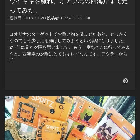
ワイキキを離れ、オアフ島の西海岸まで走
ってみた。
投稿日:
2016-10-20
投稿者:
EBISU FUSHIMI
コオリナのターゲットでお買い物を済ませたあと、せっかく
なのでもう少し足を伸ばしてみようという話になりました。
2年前に見た夕陽を思い出して、もう一度あそこに行ってみよ
うと。西海岸の夕陽はとてもキレイなんです。アウラニから
[…]
ワ
イ
キ
キ
を
離
れ、
オ
ア
フ
島