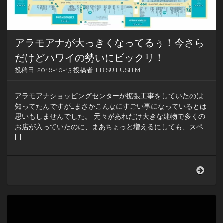
る
べ
し
広
アラモアナが大っきくなってるぅ！今さら
さ
を、
だけどハワイの勢いにビックリ！
誰
投稿日:
2016-10-13
投稿者:
EBISU FUSHIMI
か
に
話
アラモアナショッピングセンターが拡張工事をしていたのは
さ
知ってたんですが…まさかこんなにすごい事になっているとは
ず
思いもしませんでした。 元々があれだけ大きな建物で多くの
に
お店が入っていたのに、まあちょっと増えるにしても、スペ
は
い
[…]
ら
れ
な
ア
い
ラ
だ
モ
ろ
ア
う。
ナ
が