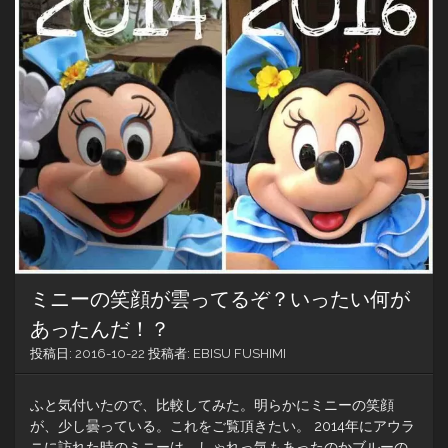
を
て…
使
う
な
ら
Appl
SIM
で
モ
バ
イ
ル
通
信
契
約
ミニーの笑顔が雲ってるぞ？いったい何が
す
あったんだ！？
る
の
投稿日:
2016-10-22
投稿者:
EBISU FUSHIMI
が
チ
ョ
ふと気付いたので、比較してみた。明らかにミニーの笑顔
ー
が、少し曇っている。これをご覧頂きたい。 2014年にアウラ
簡
ニに訪れた時のミニーは、しゃれっ気もあったのかブルーの