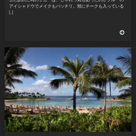
単
アイシャドウでメイクもバッチリ。頬にチークも入っている
[…]
ミ
ニ
ー
の
笑
顔
が
雲
っ
て
る
ぞ？
い
っ
た
い
何
が
あ