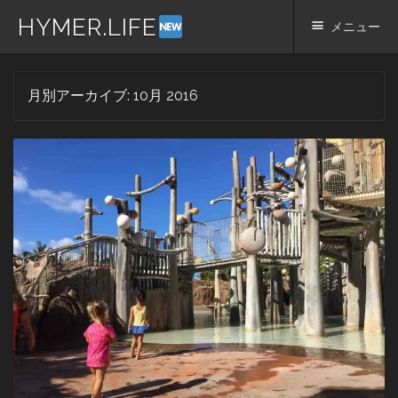
HYMER.LIFE
メニュー
コ
月別アーカイブ:
10月 2016
ン
テ
ン
ツ
へ
ス
キ
ッ
プ