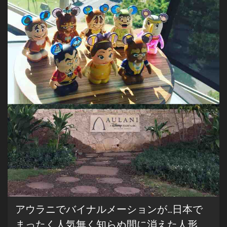
で。
お
後
が
よ
ろ
し
い
よ
う
で。
アウラニでバイナルメーションが…日本で
まったく人気無く知らぬ間に消えた人形