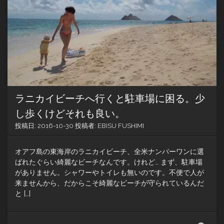
Ulu
Cafe
で
フ
レ
ン
チ
ト
ー
ス
ラニカイビーチへ行くと駐車場に困る。少
ト。
そ
し歩くけどそれも良い。
し
投稿日:
2016-10-30
投稿者:
EBISU FUSHIMI
て
ラ
ン
オアフ島の東海岸のラニカイビーチ、全米ナンバーワンに選
チ
ばれたぐらい綺麗なビーチなんです。けれど… まず、駐車場
メ
がありません。シャワーやトイレも無いのです。不便で人が
ニ
来ませんから、だからこそ綺麗なビーチが守られているんだ
ュ
と […]
ー
の
ヌ
ー