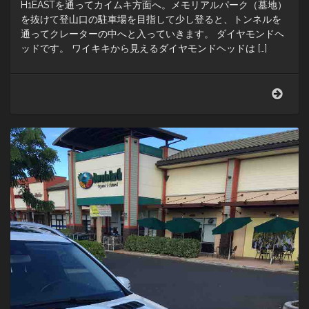
H1EASTを通ってカイムキ方面へ。メモリアルパーク（墓地）
を抜けて登山口の駐車場を目指して少し登ると、トンネルを
通ってクレーターの中へと入っていきます。 ダイヤモンドヘ
ッドです。 ワイキキから見えるダイヤモンドヘッドは […]
ダ
イ
ヤ
モ
ン
ド
ヘ
ッ
ド
の
て
っ
ぺ
ん
か
ら、
ハ