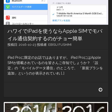
が
景
自
色。
分
水
で
平
作
線
る
に
ハワイでiPadを使うならApple SIMでモバ
に
沈
は…
む
イル通信契約するのがチョー簡単
夕
投稿日:
2016-10-23
投稿者:
EBISU FUSHIMI
陽。
雨
が
iPad Proに限定のお話ではありますが。 iPad ProにはApple
あ
SIMが搭載されているのを皆さんご存知でしょうか？ 「設
が
定」の「モバイルデータ通信」のところで、 「新規プランを
り
追加」というのが表示されていれ […]
の
虹
の
ハ
架
ワ
け
イ
橋。
で
そ
iPad
し