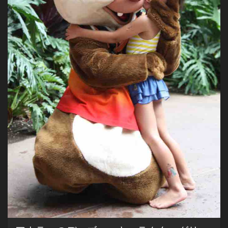
が…
日
本
で
ま
っ
た
く
人
気
無
く
知
ら
ぬ
間
に
消
え
た
人
形