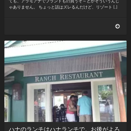
ても、アラモアナでブランドもの買うぞ～とかそういうんじ
ゃありません。 ちょっと話はズレるんだけど、リゾート […]
Targe
で
ハ
ワ
イ
み
や
げ
に
ハ
ロ
ウ
ィ
ン
グ
ッ
ズ
を
買
ハナのランチはハナランチで。お後がよろ
う。