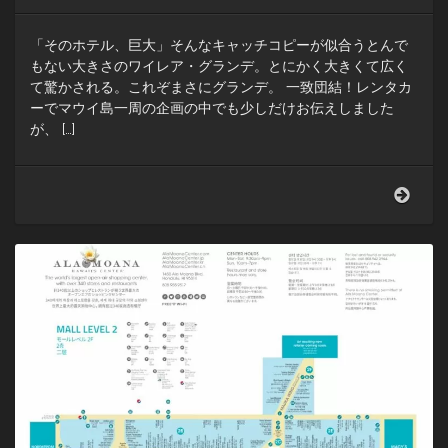
ナ
ブ
「そのホテル、巨大」そんなキャッチコピーが似合うとんで
レ
ッ
もない大きさのワイレア・グランデ。とにかく大きくて広く
ド
て驚かされる。これぞまさにグランデ。 一致団結！レンタカ
が
ーでマウイ島一周の企画の中でも少しだけお伝えしました
大
が、 […]
流
行
あ
な
た
も、
ワ
イ
レ
ア・
グ
ラ
ン
デ
の
恐