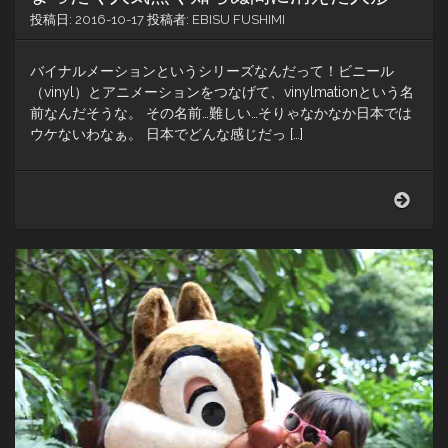
投稿日:
2016-10-17
投稿者:
EBISU FUSHIMI
バイナルメーションというシリーズなんだって！ビニール
（vinyl）とアニメーションをつなげて、vinylmationという名
前なんだそうな。 その名前…難しい…そりゃなかなか日本では
ウケないわなぁ。 日本でどんな感じだっ […]
ア
ウ
ラ
ニ
で
バ
イ
ナ
ル
メ
ー
シ
ョ
ン