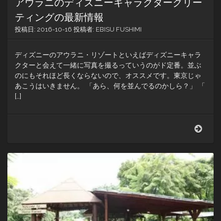
アウラニのディズニーキャラクターグリー
ティングの最新情報
投稿日:
2016-10-16
投稿者:
EBISU FUSHIMI
ディズニーのアウラニ・リゾートといえばディズニーキャラ
クターと会えて一緒に写真を撮るっていうのがド定番。並ぶ
のにもそれほど長くならないので、オススメです。東京じゃ
あこうはいきません。 「あら、何を並んでるのかしら？」 「
[…]
ア
ウ
ラ
ニ
の
デ
ィ
ズ
ニ
ー
キ