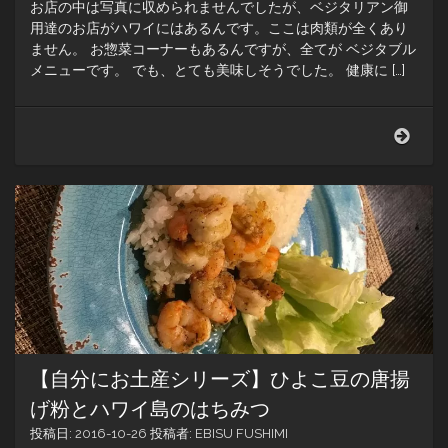
お店の中は写真に収められませんでしたが、ベジタリアン御
用達のお店がハワイにはあるんです。ここは肉類が全くあり
ません。 お惣菜コーナーもあるんですが、全てが ベジタブル
メニューです。 でも、とても美味しそうでした。 健康に […]
Dow
to
Earth
ハ
ワ
イ
の
ス
ー
パ
ー
マ
ー
【自分にお土産シリーズ】ひよこ豆の唐揚
ケ
ッ
げ粉とハワイ島のはちみつ
ト
投稿日:
2016-10-26
投稿者:
EBISU FUSHIMI
事