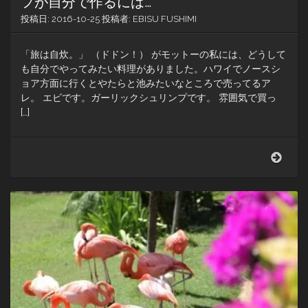
フが自分で作るには…
揚
投稿日:
2016-10-25
投稿者:
EBISU FUSHIMI
げ
粉
と
「旅は自炊。」 （ドドン！） がモットーの私には、どうして
ハ
も自分でやってみたい料理がありました。ハワイでノースシ
ワ
ョア方面に行くとやたらと池みたいなところで売ってるア
イ
レ。 エビです。ガーリックシュリンプです。 雰囲気で買っ
島
[…]
の
は
ち
ハ
み
ワ
つ
イ
の
B
級
グ
ル
メ
と
言
え