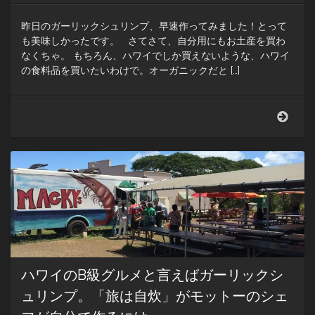
情
～
昨日のガーリックシュリンプ、早速作ってみました！とって
番
も美味しかったです。 さてさて、自分用にもお土産を買わ
外
なくちゃ。 もちろん、ハワイでしか買えないような、ハワイ
編。
の食料品を買いたいわけで。オーガニックだと […]
ベ
ジ
タ
リ
【自
ア
分
ン
に
の
お
お
土
店
産
を
シ
支
リ
え
ー
る
ズ】
自
ひ
然。
よ
ハワイのB級グルメと言えばガーリックシ
こ
豆
ュリンプ。「旅は自炊」がモットーのシェ
の
唐