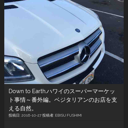
ワ
イ
の
絶
景
を
お
届
け
し
ま
す。
Down to Earth.ハワイのスーパーマーケッ
ト事情～番外編。ベジタリアンのお店を支
える自然。
投稿日:
2016-10-27
投稿者:
EBISU FUSHIMI