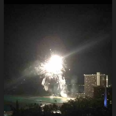
大
っ
き
く
な
っ
て
る
ぅ！
今
さ
ら
だ
け
ど
ハ
ワ
イ
の
勢
い
に
ビ
ッ