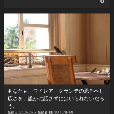
ナ・
フ
ァ
ー
ム
ズ
の
空
気
感
が
ビ
シ
ッ
と
来
る！
HAN
あなたも、ワイレア・グランデの恐るべし
Hwy
で
広さを、誰かに話さずにはいられないだろ
は
う。
バ
ナ
投稿日:
2016-10-14
投稿者:
EBISU FUSHIMI