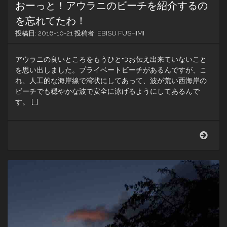
おーっと！アウラニのビーチを紹介するの
っ
た
を忘れてたわ！
ん
投稿日:
2016-10-21
投稿者:
EBISU FUSHIMI
だ！
アウラニの良いところをもうひとつお伝え出来ていないこと
を思い出しました。プライベートビーチがあるんですが、こ
れ、人工的な海岸線で湾状にしてあって、波が荒い西海岸の
ビーチでも穏やかな波で安全に泳げるようにしてあるんで
す。 […]
お
ー
っ
と！
ア
ウ
ラ
ニ
の
ビ