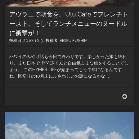
アウラニで朝食を。Ulu Cafeでフレンチト
ースト。そしてランチメニューのヌードル
に衝撃が！
投稿日:
2016-10-31
投稿者:
EBISU FUSHIMI
ハワイのみやげ話も今日で終わりです。楽しかった旅も終わ
り、また日本でHYMERくんと自由気ままな旅をすることでし
ょう。 このHYMER LIFEが始まってもう半年になるんです
ね。区切りの10月末にふさわしいお話になるかな […]
ア
ウ
ラ
ニ
で
朝
食
を。