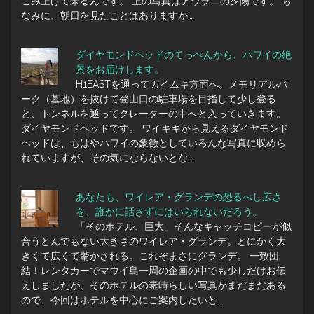
こみ上げて来るんです。 上の写真はアウラニの夕陽です。 ち
なみに、朝日を見たことはありますか…
ダイヤモンドヘッドのてっぺんから、ハワイの絶
景をお届けします。
H1EASTを通ってカイムキ方面へ。メモリアルパ
ーク（墓地）を抜けて登山口の駐車場を目指して少し登る
と、トンネルを通ってクレーターの中へと入っていきます。
ダイヤモンドヘッドです。 ワイキキから見えるダイヤモンド
ヘッドは、もはやハワイの象徴としていろんな写真に収めら
れていますが、その気にならないとな…
あなたも、ワイレア・グランデの恐るべし広さ
を、誰かに話さずにはいられないだろう。
「そのホテル、巨大」そんなキャッチコピーが似
合うとんでもない大きさのワイレア・グランデ。とにかく大
きくて広くて驚かされる。これぞまさにグランデ。 一致団
結！レンタカーでマウイ島一周の企画の中でも少しだけお伝
えしましたが、そのホテルの素晴らしい写真がまだまだある
ので、今回はホテルを中心にご案内したいと…