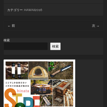
カテゴリー:
HAWAII2016
投
←
前
次
→
稿
ナ
ビ
検索
ゲ
検索
ー
シ
ョ
ン