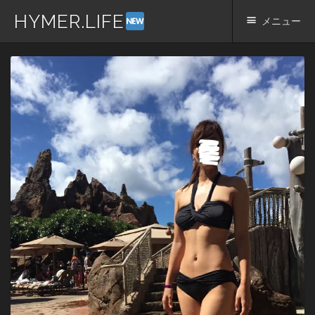
HYMER.LIFE
メニュー
コ
ン
テ
ン
ツ
へ
ス
キ
ッ
プ