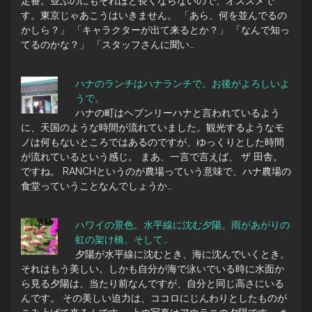
定番。並ぶのにもそれほど長くならないので、オススメで
す。東京じゃあこうはいきません。 「あら、何を並んでるの
かしら？」 「キャラクターが出て来るとか？」 「なんで知っ
てるのかな？」 「スタッフさんに聞い…
ハナのランチはハナランチで。お後がよろしいよ
うで。
ハナの町はヘブンリーハナと言われているよう
に、天国のような時間が流れていました。観光するようなモ
ノは何もないところではあるのですが、ゆっくりとした時間
が流れているという感じ。 まあ、一言で言えば、 ザ 田舎。
ですね。 RANCHというのが農場っていう意味で、ハナ農場の
食堂っていうことなんでしょうか…
ハワイの景色。水平線に沈む夕陽。雨があがりの
虹の架け橋。そして…
夕陽が水平線に沈むとき、海に沈んでいくとき。
それはもう美しい。しかも自分が海で泳いでいる時に水面か
ら見る夕陽は、当たり前なんですが、自分と同じ高さにいる
んです。 その美しい迫力は、ココロにじんわりとしたものが