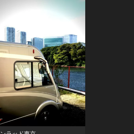
バ
ー
ジ
ョ
ン
コンラッド東京