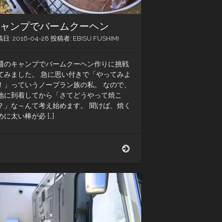
キャンプでバームクーヘン
稿日:
2016-04-28
投稿者:
EBISU FUSHIMI
週のキャンプでバームクーヘン作りに挑戦
てみました。 急に思い付きで「やってみよ
！」っていうノープラン族の私。 なので、
地に到着してから「さてどうやって焼こ
？」な～んて考え始めます。 聞けば、焼く
めに太い棒が必 […]
キ
ャ
ン
プ
で
バ
ー
ム
ク