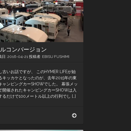
ャ
ン
プ
場
フルコンバージョン
稿日:
2016-04-21
投稿者:
EBISU FUSHIMI
し古いお話ですが、 このHYMER LIFEが始
るキッカケとなったのが、去年2015年の東
キャンピングカーSHOWでした。 幕張メッ
で開催されたキャンピングカーSHOWは入
するだけで100メートル以上の行列でし […]
フ
ル
コ
ン