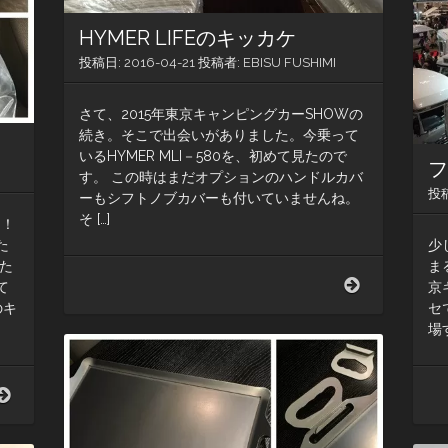
ト
が
HYMER LIFEのキッカケ
要
ら
投稿日:
2016-04-21
投稿者:
EBISU FUSHIMI
な
く
さて、2015年東京キャンピングカーSHOWの
な
続き。そこで出会いがありました。今乗って
っ
いるHYMER MLI－580を、初めて見たので
た
か
す。 この時はまだオプションのハンドルカバ
投
ら
ーもシフトノブカバーも付いていませんね。
そ […]
う！
少
た
ま
た
HYMER
京
て
LIFE
セ
のキ
の
場
キ
ッ
カ
初
ケ
キ
ャ
ン