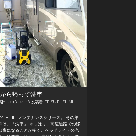
ー
ヘ
ン
旅から帰って洗車
稿日:
2016-04-26
投稿者:
EBISU FUSHIMI
YMER LIFEメンテナンスシリーズ。 その第
弾は、「洗車」 やっぱり、高速道路での移
は夜になることが多く、ヘッドライトの光