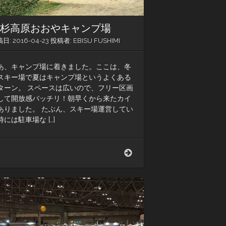
若杉高原おおやキャンプ場
稿日:
2016-04-23
投稿者:
EBISU FUSHIMI
あ、キャンプ場に着きました。ここは、冬
スキー場で夏はキャンプ場というよくある
ターン。 スペースは広いので、フリー区画
して開放感バッチリ！朝早くから来たカイ
ありました。 たぶん、スキー場運営してい
時には駐車場な […]
若
杉
高
原
お
お
や
キ