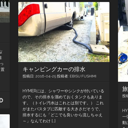
ろ
駐
車
場
事
情
な
ま
っ
キャンピングカーの排水
を置
。
投稿日:
2016-04-25
投稿者:
EBISU FUSHIMI
HYMERには、シャワーやシンクが付いている
投
ので、その排水を溜めておくタンクもありま
一
す。（トイレ汚水はこれとは別です。） これ
番
がまたバスタブに匹敵する大きさだそうで、
の
H
排水するにも「どこでも良いから流しちゃえ
問
一
～」なんてわけ […]
題
動
は