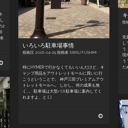
ネ
らし
投
の2
8
先
幸
し
いろいろ駐車場事情
う
投稿日:
2016-04-29
投稿者:
EBISU FUSHIMI
現
う
新
た
東
特にHYMERで行かなくてもいいんだけど、キ
名
ャンプ用品をアウトレットモールに買いに行
の
こうということで。 神戸三田プレミアムアウ
事
トレットモールへ。 しかし、何の成果も無
故
く…。 駐車場は大型バス駐車場に案内してく
れますよ、と […]
い
ろ
い