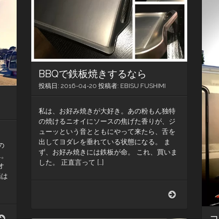
プ
へ
BBQで鉄板焼きするなら
投稿日:
2016-04-20
投稿者:
EBISU FUSHIMI
私は、お好み焼きが大好き。あの粉もん独特
の焼けるニオイにソースの焦げた香りが、ジ
ューッという音とともにやって来たら、舌を
。
出してヨダレを垂れている状態になる。 ま
の
ず、お好み焼きには鉄板が命。 これ、買いま
…。
した。 正直言って […]
オ
場は
BBQ
で
鉄
葛