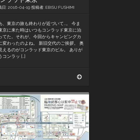
稿日:
2016-04-19
投稿者:
EBISU FUSHIMI
あ、東京の旅も終わりが近づいて…。 今ま
東京に来た時はいつもコンラッド東京に泊
ってた。それが、今回からキャンピングカ
に変わったのよね。 新旧交代のご挨拶。 奥
見えるのがコンラッド東京のビル。 ありが
うコンラッ […]
コ
ン
ラ
ッ
ド
東
京