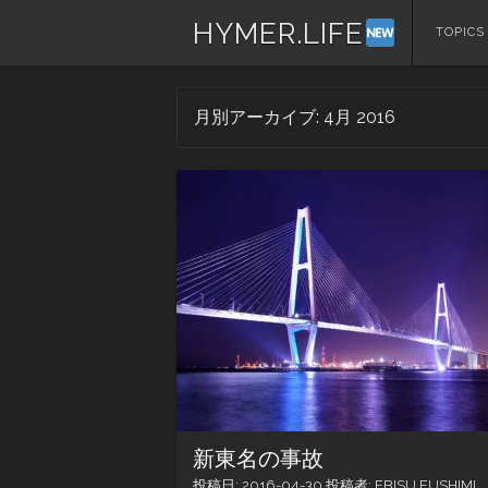
HYMER.LIFE
コ
TOPICS
ン
テ
ン
月別アーカイブ:
4月 2016
ツ
へ
ス
キ
ッ
プ
新東名の事故
投稿日:
2016-04-30
投稿者:
EBISU FUSHIMI