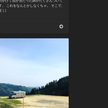
めがけて虫が当たった跡がたくさんついて
す。 これをなんとかしなくちゃ。 そこで、
 […]
旅
か
ら
帰
っ
て
洗
車