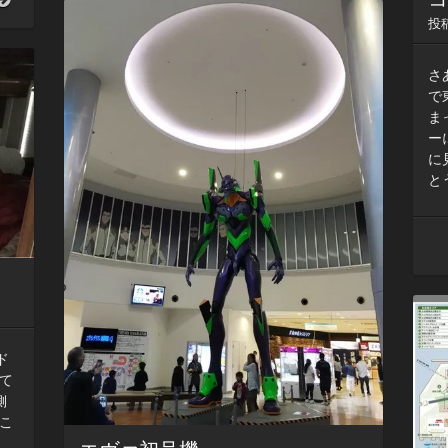
板
西
焼
投
臨
き
海
す
公
さ
る
園
で
な
駐
ま
ら
車
ー
場
に
と
ド
て
側
こ