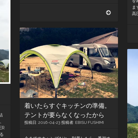
を
車
ま
庫
キ
高圧
で
ャ
し
ン
た。
ピ
ン
グ
カ
ー
の
排
水
着いたらすぐキッチンの準備。
テントが要らなくなったから
結
、
投稿日:
2016-04-23
投稿者:
EBISU FUSHIMI
ER
る