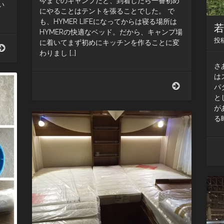
今までのキャンプだと、到着したら一番初め
い
にやることはテントを張ることでした。 で
も、HYMER LIFEになってからは寝る場所は
HYMERの快適なベッド。だから、キャンプ場
投
に着いてまず初めにキッチンを作ることに変
撤
わりまし […]
収！
い
さ
ざ
は
ハ
着
パ
ー
い
と
バ
た
が
ー
ら
る
ラ
す
ン
ぐ
ド
キ
へ
ッ
チ
ン
の
準
備。
テ
ン