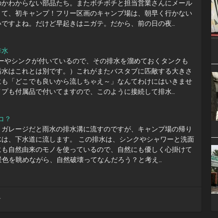
のかわからない部品たち。またボチボチと担当営業さんにメール
さて、初キャンプ！フリー区画のキャンプ場は、朝早く行かない
いですよね。だけど早起きはニガテ。だから、前の日の夜…
排水
ワーやシンクが付いているので、その排水を溜めておくタンクも
汚水はこれとは別です。）これがまたバスタブに匹敵する大きさ
にも「どこでも良いから流しちゃえ～」なんてわけにはいきませ
イプも付属品で付いてますので、このように接続して排水…
コ？
、ガレージだと雨水の排水溝に流すのですが、キャンプ場の帰り
水は、下水道に流します。 この排水は、シンクやシャワーと洗面
にも自然由来のモノを使っているので、自然にも優しく心掛けて
の景色を眺めながら、自然破壊ってなんだろう？と考え…
す