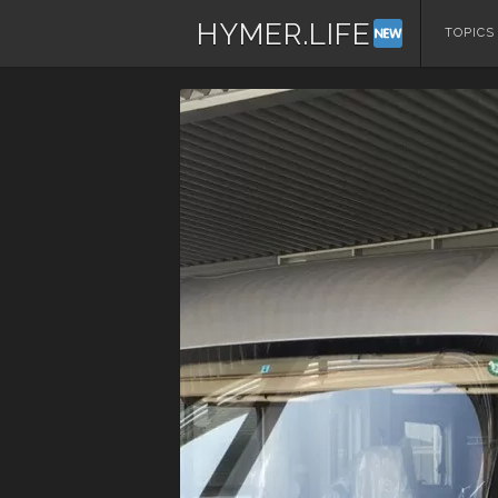
HYMER.LIFE
コ
TOPICS
ン
テ
ン
ツ
へ
ス
キ
ッ
プ