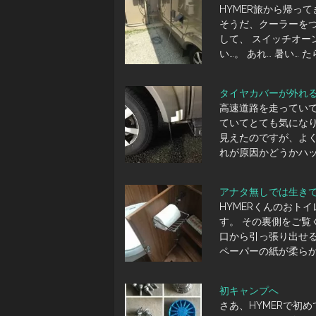
HYMER旅から帰っ
そうだ、クーラーをつ
して、 スイッチオー
い…。 あれ… 暑い… 
タイヤカバーが外れ
高速道路を走ってい
ていてとても気にな
見えたのですが、よ
れが原因かどうかハ
アナタ無しでは生き
HYMERくんのおト
す。 その裏側をご覧
口から引っ張り出せる
ペーパーの紙が柔ら
初キャンプへ
さあ、HYMERで初