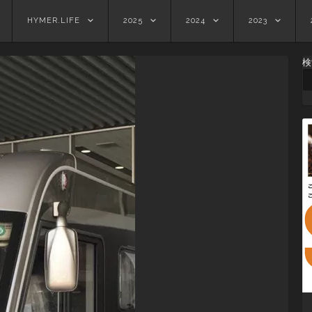
HYMER.LIFE
2025
2024
2023
検