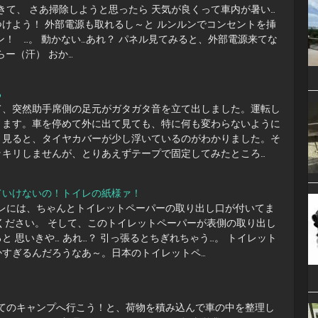
てきて、 さあ掃除しようと思ったら 天気が良くって車内が暑い…
けよう！ 外部電源も取れるし～と ルンルンでコンセントを挿
ン！ …。 動かない…あれ？ パネル見てみると、外部電源来てな
たらー（汗） おか…
る
て、突然助手席側の足元がガタガタ音を立て出しました。運転し
ります。車を停めて外に出て見ても、特に何も変わらないように
く見ると、タイヤカバーが少し浮いているのがわかりました。そ
ッキリしませんが、とりあえずテープで固定してみたところ…
ていけないの！トイレの紙様ァ！
イレには、ちゃんとトイレットペーパーの取り出し口が付いてま
ください。 そして、このトイレットペーパーが表側の取り出し
と 思いきや… あれ…？ 引っ張るとちぎれちゃう…。 トイレット
かすぎるんだろうなあ～。日本のトイレットペ…
めてのキャンプへ行こう！と、荷物を積み込んで車の中を整理し