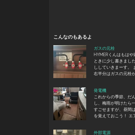
こんなのもあるよ
ガスの元栓
HYMERくんはもは
ときに少し書きまし
ししていきまーす。 
右半分はガスの元栓が
発電機
これからの季節、だ
し、梅雨が明けたら一
すごせますが、昼間
を覚えておこう！ エ
外部電源