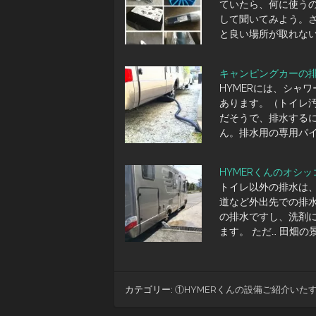
ていたら、何に使う
して聞いてみよう。
と良い場所が取れな
キャンピングカーの
HYMERには、シャ
あります。（トイレ
だそうで、排水する
ん。排水用の専用パ
HYMERくんのオシッ
トイレ以外の排水は
道など外出先での排
の排水ですし、洗剤
ます。 ただ… 田畑
カテゴリー:
①HYMERくんの設備ご紹介いた