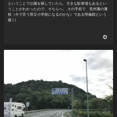
ということで公園を探していたら、大きな駐車場もあるとい
うことがわかったので、そちらへ。 その手前で、長州藩の藩
校（今で言う県立小学校になるのかな）である明倫館という
建 […]
萩
の
明
倫
館
の
前
を
通
っ
て
中
央
公
園
へ。
駐