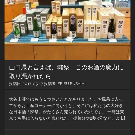
く
て
萩
へ。
総
理
大
臣
を
た
く
さ
山口県と言えば、獺祭。このお酒の魔力に
ん
輩
取り憑かれたら…
出
投稿日:
2017-05-17
投稿者:
EBISU FUSHIMI
す
る
国
大谷山荘ではもう１つ良いことがありました。お風呂に入っ
へ
てからお土産コーナーに向かうと、そこには私たちの大好き
な日本酒「獺祭」がたくさん売られていたのです。 一時は東
京でも手に入らないと言われた、3割9分や2割3分など、よ […]