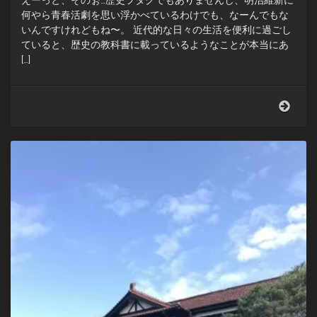
えーっと、そのぉ…歴史ヲタクでもありませんし、明治維新に
何やら青春活劇を思い浮かべているわけでも、なーんでもな
いんですけれどもね〜。 近代的な日々の生活を便利に過ごし
ていると、歴史の教科書に載っているようなことが本当にあ
[…]
萩
の
城
下
町
へ。
明
治
維
新
っ
て
本
当
に
あ