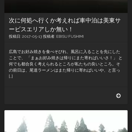
リ
パ
ー
次に何処へ行くか考えれば車中泊は美東サ
ク
が
ービスエリアしか無い！
あ
投稿日:
2017-05-13
投稿者:
EBISU FUSHIMI
っ
た
の
広島でお好み焼きを食べそびれ、風呂に入ることを先にした
だ〜
ことで、 「まぁお好み焼きは帰りにまた寄ればいいさ！」 と
何でも都合良く考えられるところが私たちの良いところ。そ
の前日は、尾道ラーメンはまた帰りに寄ればいいや、と言っ
[…]
次
に
何
処
へ
行
く