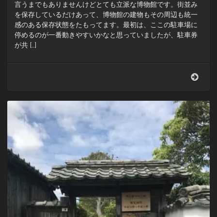
言うまでもありませんけどとても立派な博物館です。街並み
を保存しているだけあって、博物館の建物もその周辺も統一
感のある保存状態をたもってます。最初は、ここの駐車場に
停めるのが一番動きやすいかなと思っていましたが、駐車券
が共 […]
萩
の
博
物
館。
こ
ど
も
の
日
の
イ
ベ
ン
ト
で