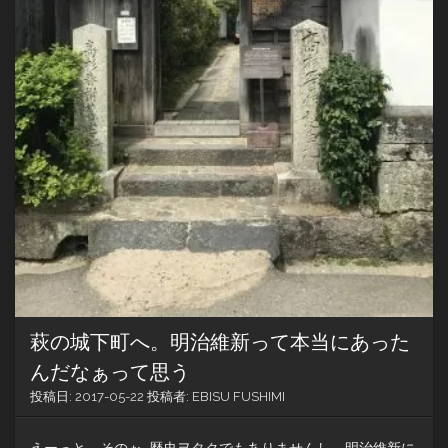
遊
ん
で
か
ら
昼
食
を
い
た
だ
く。
萩の城下町へ。明治維新って本当にあった
んだなぁって思う
投稿日:
2017-05-22
投稿者:
EBISU FUSHIMI