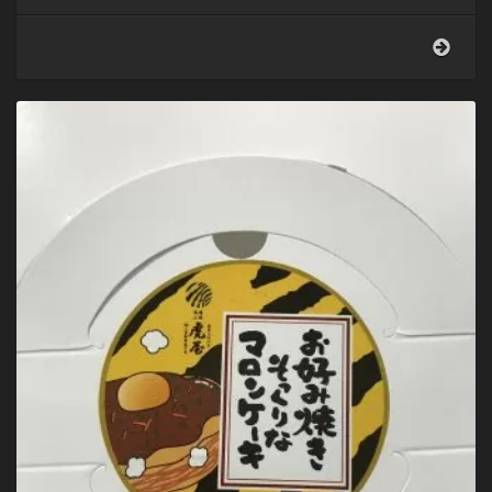
新
名
神
の
土
山
サ
ー
ビ
ス
エ
リ
ア
で
伊
勢
う
ど
ん。