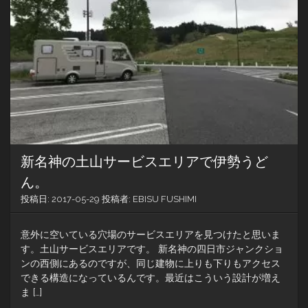
ス
エ
リ
ア
は
屋
上
広
場
も
あ
る
新名神の土山サービスエリアで伊勢うど
子
ど
ん。
も
投稿日:
2017-05-29
投稿者:
EBISU FUSHIMI
用
ス
ポ
意外に空いている穴場のサービスエリアを見つけたと思いま
ッ
す。土山サービスエリアです。 新名神の四日市ジャンクショ
ト
ンの西側にあるのですが、同じ建物に上りも下りもアクセス
できる構造になっているんです。最近はこういう設計が増え
ま […]