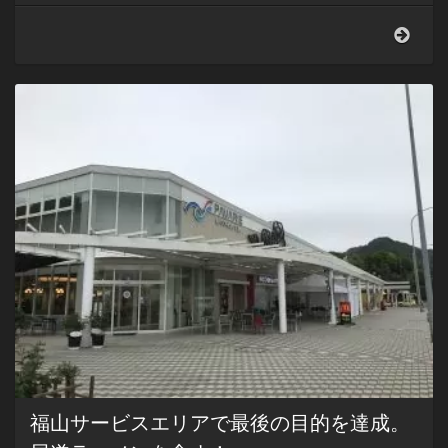
福
山
SA
で
お
土
産
に
買
っ
た
お
好
み
焼
き
風
の
マ
ロ
ン
福山サービスエリアで最後の目的を達成。
ケ