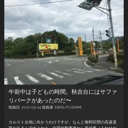
ル
ス
ト
台
地〜
こ
り
ゃ
あ
絶
景
か
な
絶
景
か
な
午前中は子どもの時間。秋吉台にはサファ
リパークがあったのだ〜
投稿日:
2017-05-14
投稿者:
EBISU FUSHIMI
カルスト台地に向かうわけですが、なんと無料区間の高速道