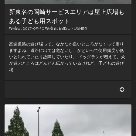
新東名の岡崎サービスエリアは屋上広場も
ある子ども用スポット
投稿日:
2017-05-30
投稿者:
EBISU FUSHIMI
高速道路の遊び場って、なかなか良いところがなくって困り
ますよね。道路に出ては危ないし、かといって使用頻度が低
いと汚れていたり故障していたり。 ドッグランが増えて、犬
が遊ぶところはどんどん広がっているけれど、子どもの遊び
場 […]
新
東
名
の
岡
崎
サ
ー
ビ