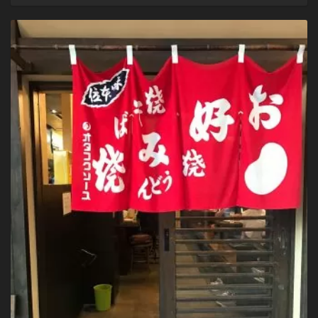
パ
ー
キ
ン
グ
エ
リ
ア
で、
ジ
ー
ダ
ブ
リ
ュ
ー
最
後
の
車
中
泊。