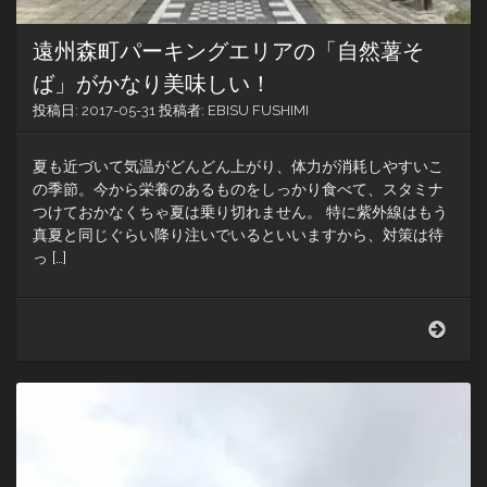
遠州森町パーキングエリアの「自然薯そ
ば」がかなり美味しい！
投稿日:
2017-05-31
投稿者:
EBISU FUSHIMI
夏も近づいて気温がどんどん上がり、体力が消耗しやすいこ
の季節。今から栄養のあるものをしっかり食べて、スタミナ
つけておかなくちゃ夏は乗り切れません。 特に紫外線はもう
真夏と同じぐらい降り注いでいるといいますから、対策は待
っ […]
遠
州
森
町
パ
ー
キ
ン