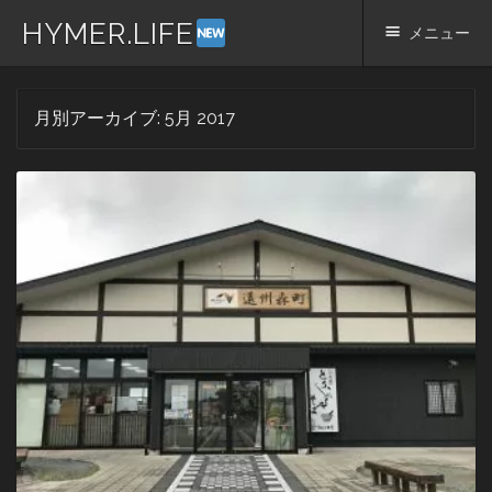
HYMER.LIFE
メニュー
コ
月別アーカイブ:
5月 2017
ン
テ
ン
ツ
へ
ス
キ
ッ
プ