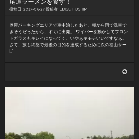
ー
尾道ラーメンを食す！
キ
投稿日:
2017-05-27
投稿者:
EBISU FUSHIMI
奥屋パーキングエリアで車中泊したあと、朝から雨で洗車で
きそうだったから、すぐに出発。 ワイパーを動かしてフロン
トガラスもキレイになってく。いやぁキモチいいですなぁ。
さて、旅も終盤で最後の目的を達成するために次の福山サー
[…]
福
山
サ
ー
ビ
ス
エ
リ
ア
で
最
後