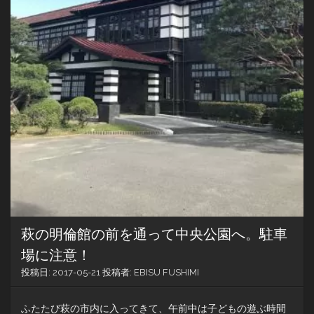
っ
た
ん
だ
な
ぁ
っ
て
思
う
萩の明倫館の前を通って中央公園へ。駐車
場に注意！
投稿日:
2017-05-21
投稿者:
EBISU FUSHIMI
ふたたび萩の市内に入ってきて、午前中は子どもの遊ぶ時間