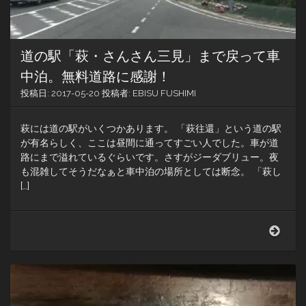
車
場
に
注
道の駅「萩・さんさん三見」まで戻って車
意！
中泊。無料道路に感謝！
投稿日:
2017-05-20
投稿者:
EBISU FUSHIMI
萩には道の駅がいくつかあります。 「萩往還」という道の駅
が有名らしく、ここは昼間に通ってすごい人でした。車が道
路にまで溢れているぐらいです。さすがジーダブリュー。夜
も混雑してそうだなぁと車中泊の場所としては断念。 「萩し
[…]
道
の
駅
「萩
さ
ん
さ