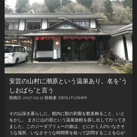
か
考
え
れ
ば
車
中
泊
は
美
東
サ
ー
ビ
安芸の山村に潮原という温泉あり。名を”う
ス
エ
しおばら”と言う
リ
投稿日:
2017-05-12
投稿者:
EBISU FUSHIMI
ア
し
か
その山深き暮らしに、館内に獣の剥製を数多飾ること、いと
無
をかし。 まさに山の宿という温泉旅館を探し出して行ってき
い！
ました。このジーダブリューの旅は、とにかく人のいなさそ
うな場所、いなさそうな時間帯を狙って訪問することを心が