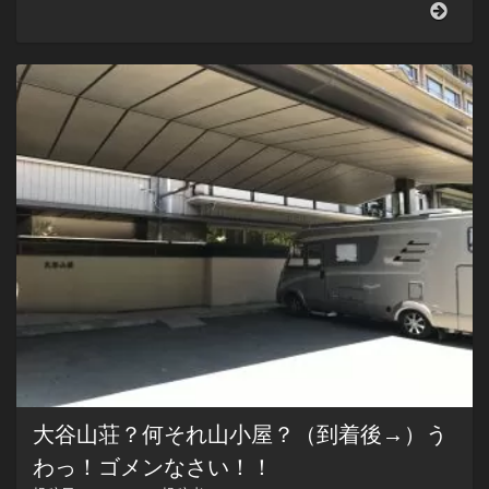
山
口
県
と
言
え
ば、
獺
祭。
こ
の
お
酒
の
魔
力
に
取
り
憑
か
大谷山荘？何それ山小屋？（到着後→）う
れ
た
わっ！ゴメンなさい！！
ら…