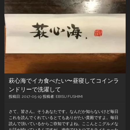
ん
三
見」
ま
で
戻
っ
て
車
中
泊。
無
料
道
萩心海でイカ食べたい〜昼寝してコインラ
路
に
ンドリーで洗濯して
感
投稿日:
2017-05-19
投稿者:
EBISU FUSHIMI
謝！
さて、皆さん。そうあなたです。なんだか知らないけど毎日
これを読んでくれているとてもありがたい貴殿ですよ。毎日
読んで頂いているからご存知ですよね。ここんとこグルメな
お話が続いているんですが、途中でひとつアキラメちゃった