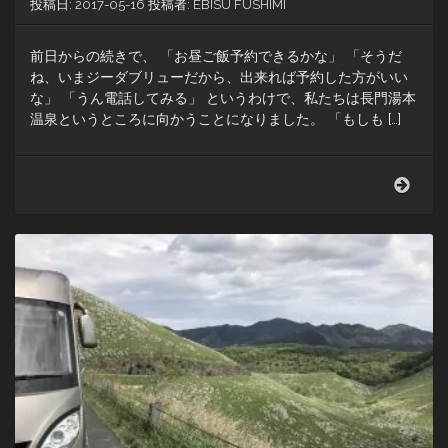
投稿日:
2017-05-16
投稿者:
EBISU FUSHIMI
前日からの続きで、 「お昼ご飯予約できるかな」 「そうだ
ね、いまジーダブリューだから、出来れば予約した方がいい
な」 「うん電話してみる」 というわけで、私たちは長門湯本
温泉というところに向かうことになりました。 「もしも […]
大
谷
山
荘？
何
そ
れ
山
小
屋？
（到
着
後
→）
う