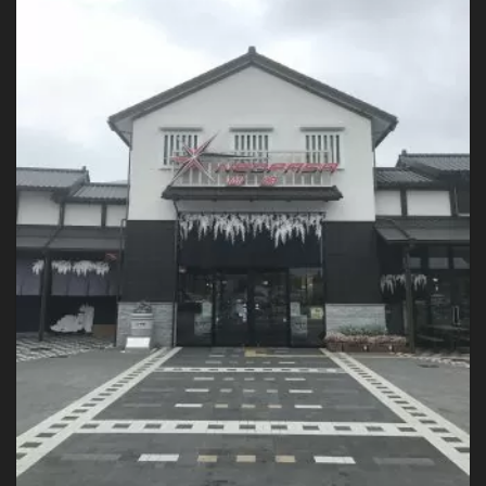
グ
エ
リ
ア
の
「自
然
薯
そ
ば」
が
か
な
り
美
味
し
い！