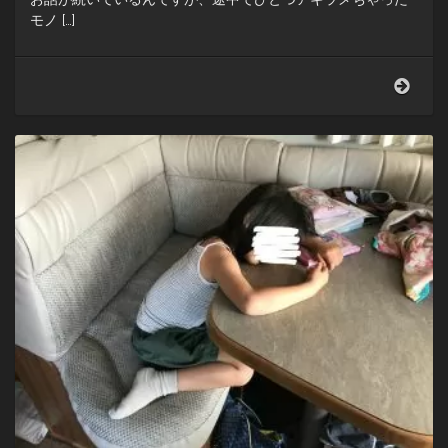
モノ […]
萩
心
海
で
イ
カ
食
べ
た
い〜
昼
寝
し
て
コ
イ
ン
ラ
ン
ド