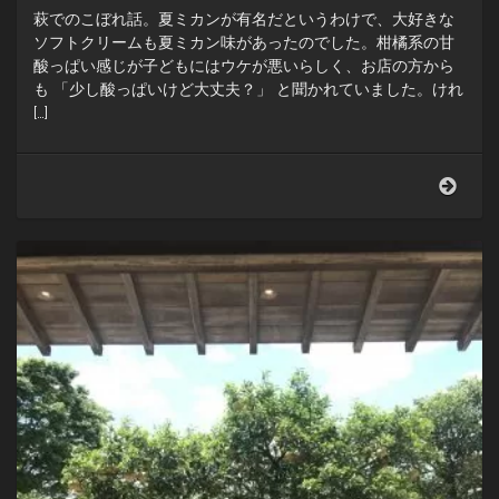
萩でのこぼれ話。夏ミカンが有名だというわけで、大好きな
ソフトクリームも夏ミカン味があったのでした。柑橘系の甘
酸っぱい感じが子どもにはウケが悪いらしく、お店の方から
も 「少し酸っぱいけど大丈夫？」 と聞かれていました。けれ
[…]
子
ど
も
は
正
直。
ソ
フ
ト
ク
リ
ー
ム
追
加
注