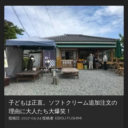
み
焼
き
を
「広
島
焼
き」
と
言
っ
た
ら
激
お
こ
ぷ
ん
ぷ
子どもは正直。ソフトクリーム追加注文の
ん
丸
理由に大人たち大爆笑！
じ
投稿日:
2017-05-24
投稿者:
EBISU FUSHIMI
ゃ
け！