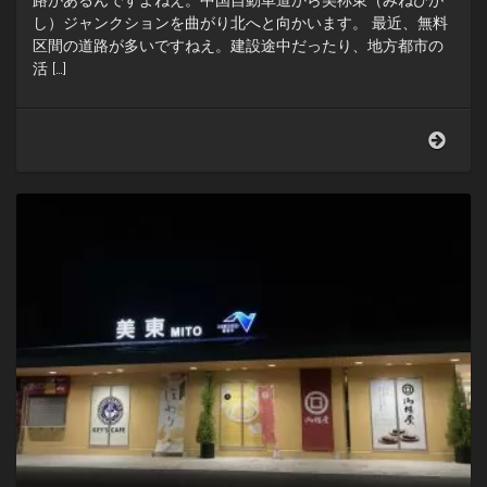
路があるんですよねえ。中国自動車道から美祢東（みねひが
し）ジャンクションを曲がり北へと向かいます。 最近、無料
区間の道路が多いですねえ。建設途中だったり、地方都市の
活 […]
午
前
中
は
子
ど
も
の
時
間。
秋
吉
台
に
は
サ
フ
ァ