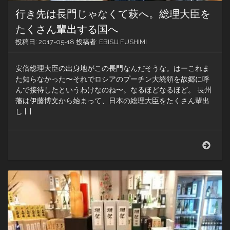
リ
行き先は長門じゃなくて萩へ。総理大臣を
ー
で
たくさん輩出する国へ
洗
投稿日:
2017-05-18
投稿者:
EBISU FUSHIMI
濯
し
て
安倍総理大臣の出身地がこの長門なんだそうな。はーこれま
た知らなかった〜それでロシアのプーチン大統領を故郷に呼
んで接待したというわけなのね〜。なるほどなるほど。 長州
藩は伊藤博文から始まって、日本の総理大臣をたくさん輩出
し […]
行
き
先
は
長
門
じ
ゃ
な