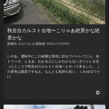
わ
っ！
ゴ
メ
ン
な
秋吉台カルスト台地〜こりゃあ絶景かな絶
さ
い！
景かな
投稿日:
2017-05-15
投稿者:
EBISU FUSHIMI
いやあ、運転中にこの綺麗な景色に目をウバーレてたら、命
ドリーネ。とまあ、わかる人にしかわからないダジャレを言
ったところで秋吉台のカルスト台地へとやって来ました。 こ
の景色は最高ですねえ。なんとも気持ち良い。 いわゆるワイ
[…]
秋
吉
台
カ