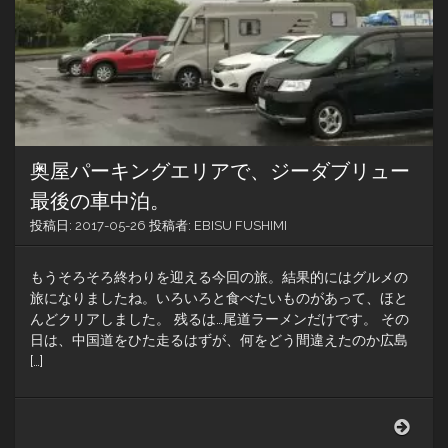
の
目
的
を
達
成。
尾
道
ラ
奥屋パーキングエリアで、ジーダブリュー
ー
メ
最後の車中泊。
ン
投稿日:
2017-05-26
投稿者:
EBISU FUSHIMI
を
食
す！
もうそろそろ終わりを迎える今回の旅。結果的にはグルメの
旅になりましたね。いろいろと食べたいものがあって、ほと
んどクリアしました。 残るは…尾道ラーメンだけです。 その
日は、中国道をひた走るはずが、何をどう間違えたのか広島
[…]
奥
屋