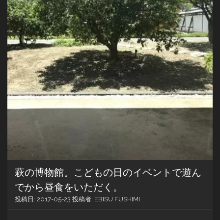
文
の
理
由
に
大
人
た
ち
大
爆
笑！
萩の博物館。こどもの日のイベントで遊ん
でから昼食をいただく。
投稿日:
2017-05-23
投稿者:
EBISU FUSHIMI