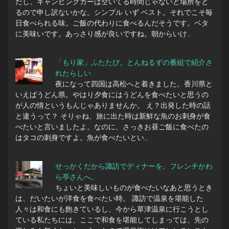
だし、キャンピングカーは空いてる時間じゃないと場所をと
るので申し訳ないかな。シンプル いず ベスト。それでこそ毎
日食べられる味。ご飯の代わりに食べるんだそうです。ベタ
に美味いです。あっさり感が良いですね。朝からいけ…
「もり家」ふたたび。とんねるずの番組で紹介さ
れたらしい
夜になって四国は高松へと着きました。香川県と
いえばうどん県。やはり夕食にはうどんを食べたいと思うの
が人の情というもんじゃありませんか。 え？出発した時の話
と違うって？ そりゃね、旅に出た時は新鮮な魚のお刺身が食
べたいと言いましたよ。なのに、さっきお昼ご飯に食べたの
はタコの刺身ですよ。魚が食べたいとい…
せっかくだから諏訪でディナーを。フレンチかわ
ら亭さんへ。
ちょいと美味しいものが食べたいなあと思うとき
は、だいたいが洋食を食べたい時。 諏訪で温泉を堪能した
人々は和食にも飽きているし、今から草津温泉に行こうとし
ている私たちには、ここで和食を堪能してしまっては、先の