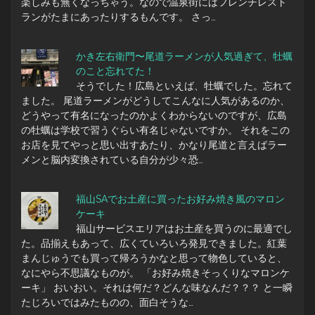
楽しみも無くなっちゃう。なので温泉街にはフレンチレスト
ランがたまにあったりするもんです。 さっ…
かき左右衛門〜尾道ラーメンが人気過ぎて、牡蠣
のこと忘れてた！
そうでした！広島といえば、牡蠣でした。忘れて
ました。 尾道ラーメンがどうしてこんなに人気があるのか、
どうやって有名になったのかよくわからないのですが、広島
の牡蠣は学校で習うぐらい有名じゃないですか。 それをこの
お店を見てやっと思い出すあたり、かなり尾道と言えばラー
メンと脳内変換されている自分が少々恐…
福山SAでお土産に買ったお好み焼き風のマロン
ケーキ
福山サービスエリアはお土産を買うのに最適でし
た。品揃えもあって、広くていろいろ発見できました。紅葉
まんじゅうでも買って帰ろうかなと思って物色していると、
なにやら不思議なものが。 「お好み焼きそっくりなマロンケ
ーキ」 おいおい。それは何だ？どんな味なんだ？？？ と一瞬
たじろいではみたものの、面白そうな…