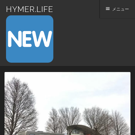
HYMER.LIFE
メニュー
コ
ン
テ
ン
ツ
へ
ス
キ
ッ
プ