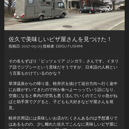
佐久で美味しいピザ屋さんを見つけた！
投稿日:
2017-05-03
投稿者:
EBISU FUSHIMI
その名もずばり「ピッツェリア ジンガラ」さんです。イタリ
ア語でジプシーという意味だそうですが、日本語の人柄とい
う言葉もかけているのかな？
草津温泉からの帰り道、軽井沢を抜けて追分方向へ行く途中
にお腹がすいてきたので何か食べよーっっていう話になり、
空腹になると車内の空気も悪く沈んでいくのでこりゃ急がね
ばと助手席でググると、子どもも大好きなピザ屋さんを発
見。
軽井沢周辺には美味しいお店がたくさんあるのは予想通りで
はあるものの、少し離れた佐久でこんなに美味しいピザ屋に