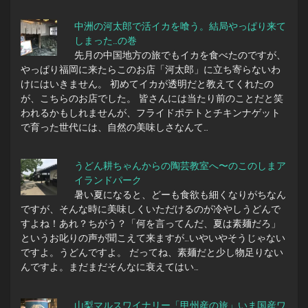
中洲の河太郎で活イカを喰う。結局やっぱり来て
しまった…の巻
先月の中国地方の旅でもイカを食べたのですが、
やっぱり福岡に来たらこのお店「河太郎」に立ち寄らないわ
けにはいきません。 初めてイカが透明だと教えてくれたの
が、こちらのお店でした。 皆さんには当たり前のことだと笑
われるかもしれませんが、フライドポテトとチキンナゲット
で育った世代には、自然の美味しさなんて…
うどん耕ちゃんからの陶芸教室へ〜のこのしまア
イランドパーク
暑い夏になると、どーも食欲も細くなりがちなん
ですが、そんな時に美味しくいただけるのが冷やしうどんで
すよね！あれ？ちがう？「何を言ってんだ、夏は素麺だろ」
というお叱りの声が聞こえて来ますが…いやいやそうじゃない
ですよ。うどんですよ。 だってね、素麺だと少し物足りない
んですよ。まだまだそんなに衰えてはい…
山梨マルスワイナリー「甲州産の旅」いま国産ワ