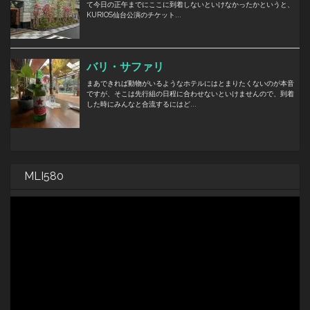
MLI580
動
画
プ
レ
ー
ヤ
ー