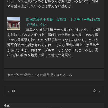
にジーンズを買い求めるお客さんが数人はいるものの、街全
体が盛り上がっているとは思えない感じが…
四国霊場八十四番「屋島寺」ミステリー坂は写真
で伝えにくい！
屋島といえば那須与一の扇の的でしょう。この扇
を射抜いてみよと船の上に掲げられた日の丸の扇。それを馬
上から見事撃ち抜いたのが那須与一（なすのよいち）という
源平合戦のお話は有名ですね。 そんな屋島の頂上には屋島寺
がありますが、昔はケーブルカーしかなかったところを、高
松出身の官僚が地元に帰って地域の発展の…
カテゴリー:
②行ってきた場所 見てきたところ
投
←
前
次
→
稿
ナ
ビ
検索