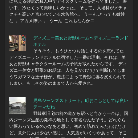
に見える砂浜の真ん中でアイスクリームを売ってました。 暑
い中、冷たくって美味しいかった。 そして、入場料がメチャ
クチャ高いと言われている水族館へ。 うーん…とっても微妙
な…。アカメ怖い…。 うーん…これもなんかニ…
ディズニー美女と野獣ルーム〜ディズニーランド
ホテル
そうそう。もうひとつお話しするのを忘れてた！
ディズニーランドホテルに宿泊した一番の理由。それは、美
女と野獣キャラクタールームの予約が取れたからです。 ディ
ズニー美女と野獣のお話は、人を見かけだけで判断してしま
うワガママな王子様が、魔法によって野獣に姿を変えられて
しまい、もしその姿のままで人から愛され…
児島ジーンズストリート。町おこしとしては良い
テーマだね！
野崎家旧宅の前の道から駅へと向かう一帯は、国
内ジーンズ生産の発祥の地として有名なんだそう。どれぐら
い賑わっているのかなあと思い、初めて訪れてみたわけだけ
ど、意外に人は少ない感じ。 人気店がいくつかあって、そこ