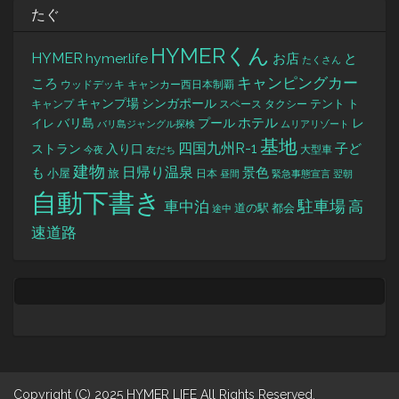
たぐ
HYMERくん
HYMER
hymer.life
お店
と
たくさん
キャンピングカー
ころ
キャンカー西日本制覇
ウッドデッキ
キャンプ場
シンガポール
タクシー
テント
ト
キャンプ
スペース
バリ島
ホテル
レ
プール
イレ
バリ島ジャングル探検
ムリアリゾート
基地
四国九州R-1
ストラン
子ど
入り口
大型車
今夜
友だち
建物
日帰り温泉
景色
も
小屋
旅
日本
昼間
緊急事態宣言
翌朝
自動下書き
駐車場
車中泊
高
道の駅
都会
途中
速道路
Copyright (C) 2025 HYMER LIFE All Rights Reserved.