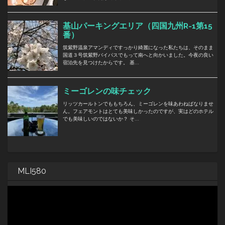
MLI580
動
画
プ
レ