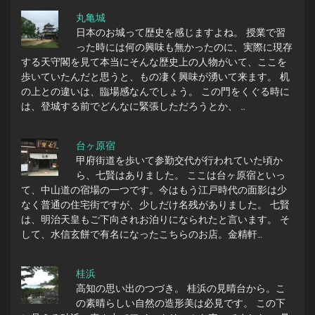
丸亀城
日本のお城って歴史を感じますよね。 授業で習
った時には何の興味も無かったのに、実際に現存
する天守閣を見て本当にそんな歴史上の人物がいて、ここを
歩いていたんだと思うと、もの凄く興味が湧いて来ます。 机
の上との違いは、臨場感なんでしょう。 この門をくぐる時に
は、登城する前でどんなに緊張しただろうとか、 …
台ヶ原宿
甲府街道を歩いて参勤交代が行われていた頃か
ら、七賢はありました。 ここは台ヶ原宿といっ
て、中山道の宿場の一つです。今はもう江戸時代の面影は少
なく普通の住宅街ですが、少しだけ名残がありました。 七賢
は、明治天皇もご下向されお泊りになられたと言います。 そ
して、水信玄餅で有名になったこちらのお店。金精軒…
桂浜
高知の思い出のつづき。 桂浜の見晴台から。こ
の素晴らしい自然の造形美は必見です。 この下