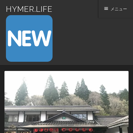
HYMER.LIFE
メニュー
コ
ン
テ
ン
ツ
へ
ス
キ
ッ
プ