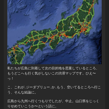
私たちが広島に到着して次の目的地を思案しているところ、
もうどこへも行く気がしないこの渋滞マップです。ひえ〜
っ！
こ、これが…ジーダブリュー…か…もう、空いてるところへ行こ
う、そんな結論に。
広島から九州へ行くつもりでしたが、中止。山口県をじっく
りせめていこうか〜という話に。