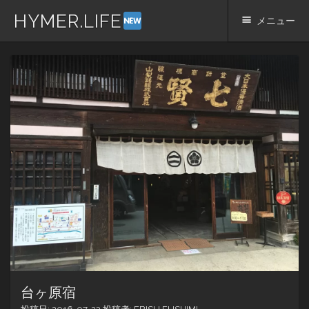
HYMER.LIFE
メニュー
コ
ン
テ
ン
ツ
へ
ス
キ
ッ
プ
台ヶ原宿