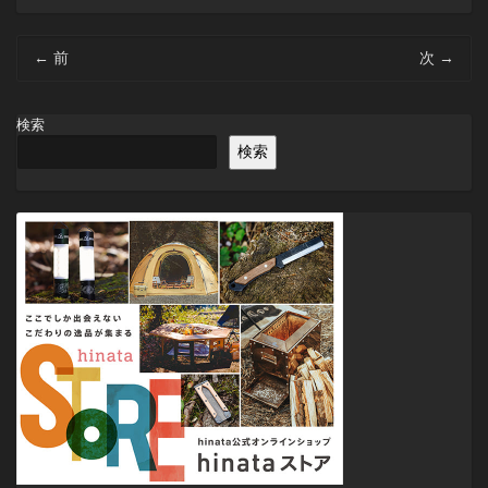
投
←
前
次
→
稿
ナ
ビ
検索
ゲ
検索
ー
シ
ョ
ン