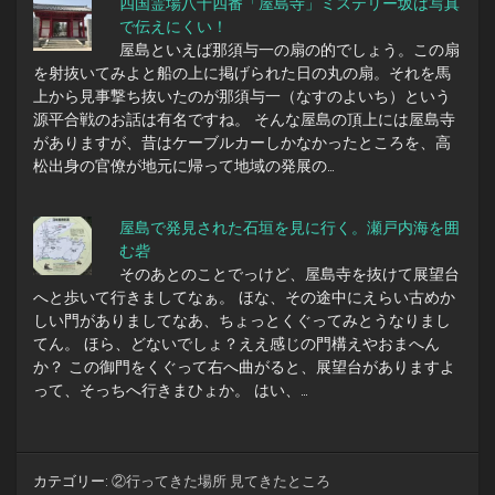
四国霊場八十四番「屋島寺」ミステリー坂は写真
で伝えにくい！
屋島といえば那須与一の扇の的でしょう。この扇
を射抜いてみよと船の上に掲げられた日の丸の扇。それを馬
上から見事撃ち抜いたのが那須与一（なすのよいち）という
源平合戦のお話は有名ですね。 そんな屋島の頂上には屋島寺
がありますが、昔はケーブルカーしかなかったところを、高
松出身の官僚が地元に帰って地域の発展の…
屋島で発見された石垣を見に行く。瀬戸内海を囲
む砦
そのあとのことでっけど、屋島寺を抜けて展望台
へと歩いて行きましてなぁ。 ほな、その途中にえらい古めか
しい門がありましてなあ、ちょっとくぐってみとうなりまし
てん。 ほら、どないでしょ？ええ感じの門構えやおまへん
か？ この御門をくぐって右へ曲がると、展望台がありますよ
って、そっちへ行きまひょか。 はい、…
カテゴリー:
②行ってきた場所 見てきたところ