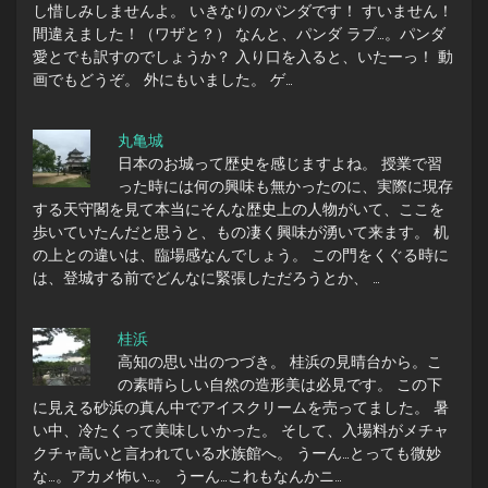
し惜しみしませんよ。 いきなりのパンダです！ すいません！
間違えました！（ワザと？） なんと、パンダ ラブ…。パンダ
愛とでも訳すのでしょうか？ 入り口を入ると、いたーっ！ 動
画でもどうぞ。 外にもいました。 ゲ…
丸亀城
日本のお城って歴史を感じますよね。 授業で習
った時には何の興味も無かったのに、実際に現存
する天守閣を見て本当にそんな歴史上の人物がいて、ここを
歩いていたんだと思うと、もの凄く興味が湧いて来ます。 机
の上との違いは、臨場感なんでしょう。 この門をくぐる時に
は、登城する前でどんなに緊張しただろうとか、 …
桂浜
高知の思い出のつづき。 桂浜の見晴台から。こ
の素晴らしい自然の造形美は必見です。 この下
に見える砂浜の真ん中でアイスクリームを売ってました。 暑
い中、冷たくって美味しいかった。 そして、入場料がメチャ
クチャ高いと言われている水族館へ。 うーん…とっても微妙
な…。アカメ怖い…。 うーん…これもなんかニ…