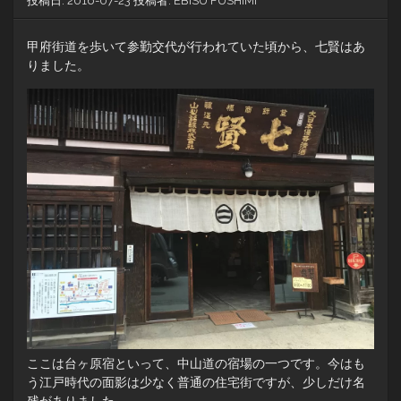
投稿日:
2016-07-23
投稿者:
EBISU FUSHIMI
甲府街道を歩いて参勤交代が行われていた頃から、七賢はあ
りました。
ここは台ヶ原宿といって、中山道の宿場の一つです。今はも
う江戸時代の面影は少なく普通の住宅街ですが、少しだけ名