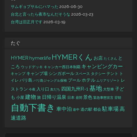
サムギョプサルにハマった
2026-06-30
台北と言ったら夜市なんだそうな
2026-03-23
台湾は旧正月です
2026-03-19
たぐ
HYMERくん
HYMER
hymer.life
お店
と
たくさん
キャンピングカー
ころ
キャンカー西日本制覇
ウッドデッキ
キャンプ場
シンガポール
タクシー
テント
ト
キャンプ
スペース
バリ島
ホテル
レ
プール
イレ
バリ島ジャングル探検
ムリアリゾート
基地
四国九州R-1
ストラン
子ど
入り口
大型車
今夜
友だち
建物
日帰り温泉
景色
も
小屋
旅
日本
昼間
緊急事態宣言
翌朝
自動下書き
駐車場
車中泊
高
道の駅
都会
途中
速道路