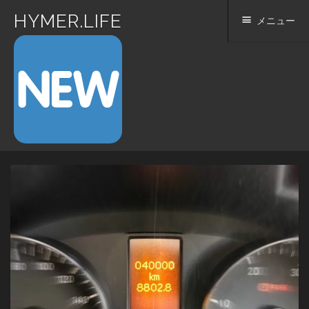
HYMER.LIFE
メニュー
コ
ン
テ
ン
ツ
へ
ス
キ
ッ
プ