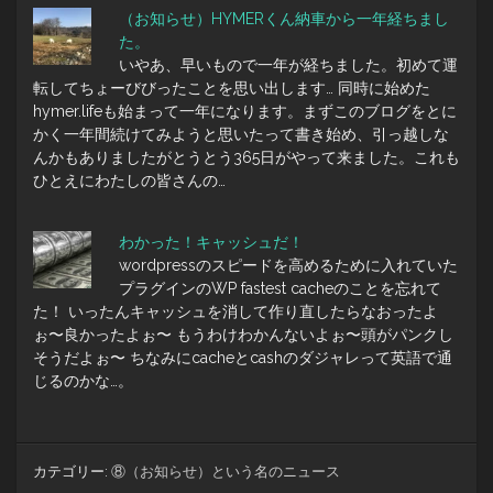
（お知らせ）HYMERくん納車から一年経ちまし
た。
いやあ、早いもので一年が経ちました。初めて運
転してちょーびびったことを思い出します… 同時に始めた
hymer.lifeも始まって一年になります。まずこのブログをとに
かく一年間続けてみようと思いたって書き始め、引っ越しな
んかもありましたがとうとう365日がやって来ました。これも
ひとえにわたしの皆さんの…
わかった！キャッシュだ！
wordpressのスピードを高めるために入れていた
プラグインのWP fastest cacheのことを忘れて
た！ いったんキャッシュを消して作り直したらなおったよ
ぉ〜良かったよぉ〜 もうわけわかんないよぉ〜頭がパンクし
そうだよぉ〜 ちなみにcacheとcashのダジャレって英語で通
じるのかな…。
カテゴリー:
⑧（お知らせ）という名のニュース