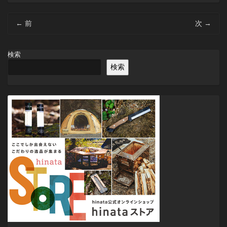
投
←
前
次
→
稿
ナ
ビ
検索
ゲ
検索
ー
シ
ョ
ン