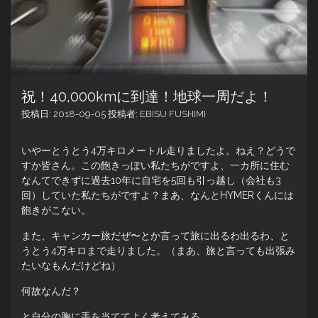
祝！40,000kmに到達！地球一周だよ！
投稿日:
2018-09-05
投稿者:
EBISU FUSHIMI
いやーとうとう4万キロメートル走りましたよ。ねえ？どうで
すか皆さん。この飽きっぽい私たちがですよ、一カ所に住む
なんてできずに過去10年に自宅を5回も引っ越し（会社も3
回）していた私たちがですよ？まあ、なんとHYMERくんには
飽きがこない。
また、キャンカー旅だぜ〜とか言って旅に出るわ出るわ、と
うとう4万キロまで走りました。（まあ、旅と言っても出張み
たいなもんだけどね）
何故なんだ？
と自分の胸に手を当ててよく考えてみる。