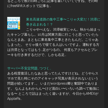
るところで夜の11時ごろに記事を書いていてですね、その時
にfreeWifiスポットで記事を…
東名高速道路の集中工事〜こりゃ大変だ！渋滞に
巻き込まれる！？
こりゃやべえな。渋滞確実じゃん。秋から始まっ
たキャンプ暮らし。10月は関東方面に行こうと思っていたら
なんとまあ。まともに東名集中工事ときたもんだ。こりゃあ
しまった。 そりゃ後ろで寝てる人はいいですよ。運転する方
は渋滞となってはもう…足がつるの。 何度もアクセルとブレ
ーキを行き来するだけで、しかも右足…
サーバー不安定問題…つづく…
ある程度復活したなあと思ってたんですけどね、どうやらス
マホで見た時にそのアイキャッチ写真が表示されないという
問題が続いてます…。 いまだwordpress卿と奮闘中でありま
す。 なんよもわからん〜けど面白い〜いろいろ調べて勉強に
なる〜 ところで話はまったく違いますが、今日からAMEXが
ApplePa…