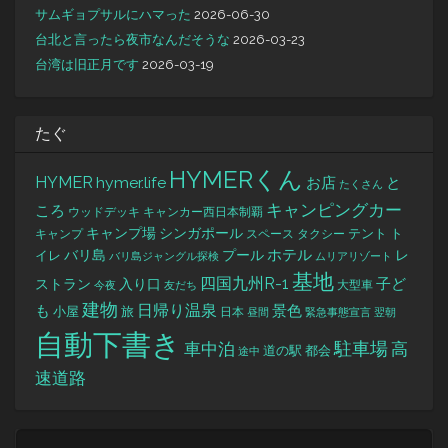
サムギョプサルにハマった
2026-06-30
台北と言ったら夜市なんだそうな
2026-03-23
台湾は旧正月です
2026-03-19
たぐ
HYMERくん
HYMER
hymer.life
お店
と
たくさん
キャンピングカー
ころ
キャンカー西日本制覇
ウッドデッキ
キャンプ場
シンガポール
タクシー
テント
ト
キャンプ
スペース
バリ島
ホテル
レ
プール
イレ
バリ島ジャングル探検
ムリアリゾート
基地
四国九州R-1
ストラン
子ど
入り口
大型車
今夜
友だち
建物
日帰り温泉
景色
も
小屋
旅
日本
昼間
緊急事態宣言
翌朝
自動下書き
駐車場
車中泊
高
道の駅
都会
途中
速道路