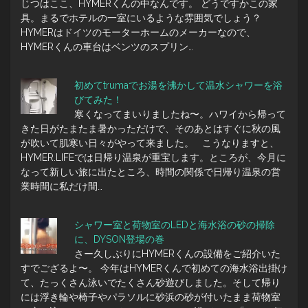
じつはここ、HYMERくんの中なんです。 どうですかこの家
具。まるでホテルの一室にいるような雰囲気でしょう？
HYMERはドイツのモーターホームのメーカーなので、
HYMERくんの車台はベンツのスプリン…
初めてtrumaでお湯を沸かして温水シャワーを浴
びてみた！
寒くなってまいりましたね〜。ハワイから帰って
きた日がたまたま暑かっただけで、そのあとはすぐに秋の風
が吹いて肌寒い日々がやって来ました。 こうなりますと、
HYMER.LIFEでは日帰り温泉が重宝します。ところが、今月に
なって新しい旅に出たところ、時間の関係で日帰り温泉の営
業時間に私だけ間…
シャワー室と荷物室のLEDと海水浴の砂の掃除
に、DYSON登場の巻
さー久しぶりにHYMERくんの設備をご紹介いた
すでござるよ〜。 今年はHYMERくんで初めての海水浴出掛け
て、たっくさん泳いでたくさん砂遊びしました。そして帰り
には浮き輪や椅子やパラソルに砂浜の砂が付いたまま荷物室