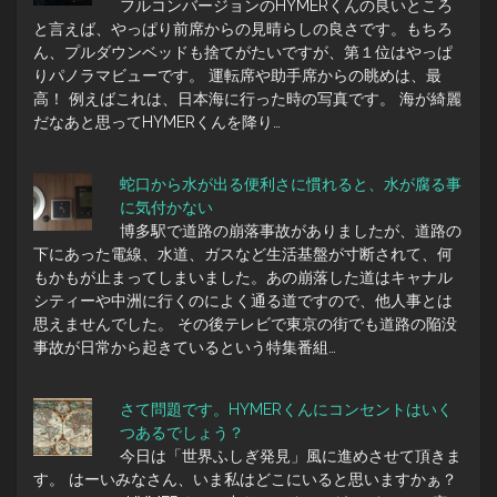
フルコンバージョンのHYMERくんの良いところ
と言えば、やっぱり前席からの見晴らしの良さです。もちろ
ん、プルダウンベッドも捨てがたいですが、第１位はやっぱ
りパノラマビューです。 運転席や助手席からの眺めは、最
高！ 例えばこれは、日本海に行った時の写真です。 海が綺麗
だなあと思ってHYMERくんを降り…
蛇口から水が出る便利さに慣れると、水が腐る事
に気付かない
博多駅で道路の崩落事故がありましたが、道路の
下にあった電線、水道、ガスなど生活基盤が寸断されて、何
もかもが止まってしまいました。あの崩落した道はキャナル
シティーや中洲に行くのによく通る道ですので、他人事とは
思えませんでした。 その後テレビで東京の街でも道路の陥没
事故が日常から起きているという特集番組…
さて問題です。HYMERくんにコンセントはいく
つあるでしょう？
今日は「世界ふしぎ発見」風に進めさせて頂きま
す。 はーいみなさん、いま私はどこにいると思いますかぁ？