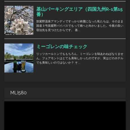
MLI580
動
画
プ
レ
ー