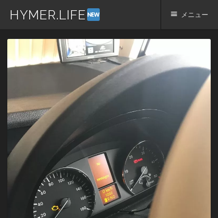
HYMER.LIFE
メニュー
コ
ン
テ
ン
ツ
へ
ス
キ
ッ
プ