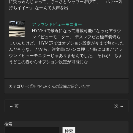
に突っ込んじゃって、さっさとシャワー浴びて、 「ハァ〜気
持ちイイ〜」 な〜んて大声を出…
アラウンドビューモニター
HYMERで最近になって搭載可能になったアラウ
ンドビューモニター。 デスレフだと標準装備ら
しいんだけど、 HYMERではオプション設定が今まで無かった
んだそうな。 だから、注文書にハンコ押した時にはまだアラ
ウンドビューモニターじゃありませんでした。 それが、ちょ
うどこの春からオプション設定が可能にな…
カテゴリー:
①HYMERくんの設備ご紹介いたす
投
←
前
次
→
稿
ナ
ビ
検索
ゲ
検索