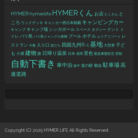
HYMERくん
HYMER
hymer.life
お店
と
たくさん
キャンピングカー
ころ
キャンカー西日本制覇
ウッドデッキ
キャンプ場
シンガポール
タクシー
テント
ト
キャンプ
スペース
バリ島
ホテル
レ
プール
イレ
バリ島ジャングル探検
ムリアリゾート
基地
四国九州R-1
ストラン
子ど
入り口
大型車
今夜
友だち
建物
日帰り温泉
景色
も
小屋
旅
日本
昼間
緊急事態宣言
翌朝
自動下書き
駐車場
車中泊
高
道の駅
都会
途中
速道路
Copyright (C) 2025 HYMER LIFE All Rights Reserved.