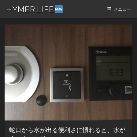
HYMER.LIFE
メニュー
コ
ン
テ
ン
ツ
へ
ス
キ
ッ
プ
蛇口から水が出る便利さに慣れると、水が