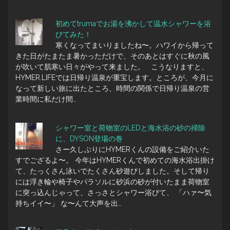
初めてtrumaでお湯を沸かして温水シャワーを浴
びてみた！
寒くなってまいりましたね〜。ハワイから帰って
きた日がたまたま暑かっただけで、そのあとはすぐに秋の風
が吹いて肌寒い日々がやって来ました。 こうなりますと、
HYMER.LIFEでは日帰り温泉が重宝します。ところが、今月に
なって新しい旅に出たところ、時間の関係で日帰り温泉の営
業時間に私だけ間…
シャワー室と荷物室のLEDと海水浴の砂の掃除
に、DYSON登場の巻
さー久しぶりにHYMERくんの設備をご紹介いた
すでござるよ〜。 今年はHYMERくんで初めての海水浴出掛け
て、たっくさん泳いでたくさん砂遊びしました。そして帰り
には浮き輪や椅子やパラソルに砂浜の砂が付いたまま荷物室
に突っ込んじゃって、さっさとシャワー浴びて、 「ハァ〜気
持ちイイ〜」 な〜んて大声を出…