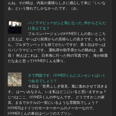
んね。その時は、内装の素晴らしさに感心して単に「いいな
あ」という憧れでしかなかったです。（お…
パノラマビューがふと気になった…外からどんだ
け見えてる？
フルコンバージョンのHYMERくんの良いところ
と言えば、やっぱり前席からの見晴らしの良さです。もちろ
ん、プルダウンベッドも捨てがたいですが、第１位はやっぱ
りパノラマビューです。 運転席や助手席からの眺めは、最
高！ 例えばこれは、日本海に行った時の写真です。 海が綺麗
だなあと思ってHYMERくんを降り…
さて問題です。HYMERくんにコンセントはいく
つあるでしょう？
今日は「世界ふしぎ発見」風に進めさせて頂きま
す。 はーいみなさん、いま私はどこにいると思いますかぁ？
じつはここ、HYMERくんの中なんです。 どうですかこの家
具。まるでホテルの一室にいるような雰囲気でしょう？
HYMERはドイツのモーターホームのメーカーなので、
HYMERくんの車台はベンツのスプリン…