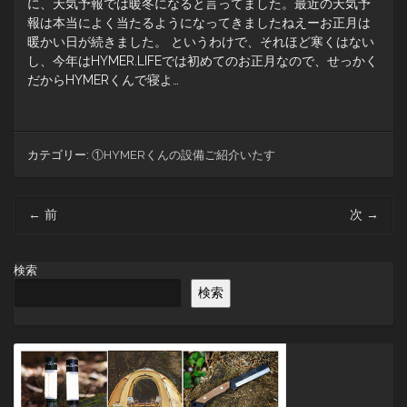
に、天気予報では暖冬になると言ってました。最近の天気予
報は本当によく当たるようになってきましたねえーお正月は
暖かい日が続きました。 というわけで、それほど寒くはない
し、今年はHYMER.LIFEでは初めてのお正月なので、せっかく
だからHYMERくんで寝よ…
カテゴリー:
①HYMERくんの設備ご紹介いたす
投
←
前
次
→
稿
ナ
ビ
検索
ゲ
検索
ー
シ
ョ
ン