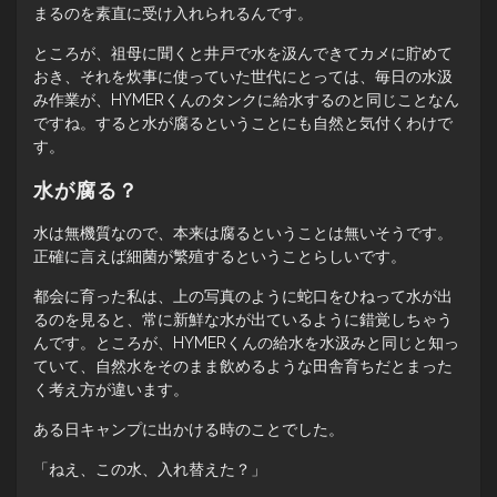
まるのを素直に受け入れられるんです。
ところが、祖母に聞くと井戸で水を汲んできてカメに貯めて
おき、それを炊事に使っていた世代にとっては、毎日の水汲
み作業が、HYMERくんのタンクに給水するのと同じことなん
ですね。すると水が腐るということにも自然と気付くわけで
す。
水が腐る？
水は無機質なので、本来は腐るということは無いそうです。
正確に言えば細菌が繁殖するということらしいです。
都会に育った私は、上の写真のように蛇口をひねって水が出
るのを見ると、常に新鮮な水が出ているように錯覚しちゃう
んです。ところが、HYMERくんの給水を水汲みと同じと知っ
ていて、自然水をそのまま飲めるような田舎育ちだとまった
く考え方が違います。
ある日キャンプに出かける時のことでした。
「ねえ、この水、入れ替えた？」