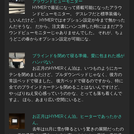
アラウンドビューモニター
HYMERで最近になって搭載可能になったアラウ
ンドビューモニター。 デスレフだと標準装備ら
しいんだけど、 HYMERではオプション設定が今まで無かった
んだそうな。 だから、注文書にハンコ押した時にはまだアラ
ウンドビューモニターじゃありませんでした。 それが、ちょ
うどこの春からオプション設定が可能にな…
ブラインドを閉めて寝る準備。愛に包まれた感が
ハンパない
お正月のHYMERくん泊は、いつものようにカー
テンを閉めましたけど、プルダウンベッドじゃなく、後方の
常設ベッドで寝ました。 後方ベッドで寝るのですから、特に
全てのブラインドカーテンを閉めることはないんですけど、
やっぱりねえ安心感っていうのかな、とっても落ち着くんで
すよ。 ほら、あまり広い空間にいると…
お正月はHYMERくん泊。ヒーターであったかさ
ん。
去年は11月に雪が降るという驚きの展開だったの