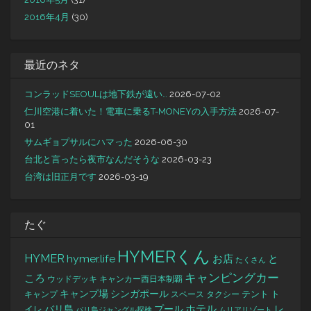
2016年4月
(30)
最近のネタ
コンラッドSEOULは地下鉄が遠い…
2026-07-02
仁川空港に着いた！電車に乗るT-MONEYの入手方法
2026-07-
01
サムギョプサルにハマった
2026-06-30
台北と言ったら夜市なんだそうな
2026-03-23
台湾は旧正月です
2026-03-19
たぐ
HYMERくん
HYMER
hymer.life
お店
と
たくさん
キャンピングカー
ころ
キャンカー西日本制覇
ウッドデッキ
キャンプ場
シンガポール
タクシー
テント
ト
キャンプ
スペース
バリ島
ホテル
レ
プール
イレ
バリ島ジャングル探検
ムリアリゾート