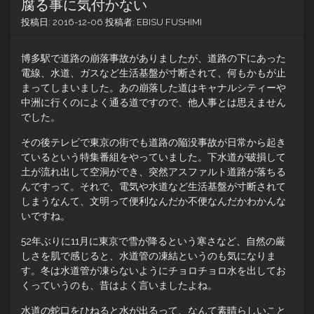
腐る事に気付かない
投稿日:
2016-12-06
投稿者:
EBISU FUSHIMI
博多駅で道路の崩落事故がありましたが、道路の下にあった
電線、水道、ガスなど生活基盤が寸断されて、何もかもが止
まってしまいました。あの崩落した道はキャナルシティーや
中洲に行くのによく通る道ですので、他人事とは思えません
でした。
その後テレビで東京の街でも道路の陥没事故が日常から起き
ているという特集番組をやっていました。下水道が破損して
土が流れ出して空洞ができ、突然アスファルト道路が落ちる
んですって。それで、電気や水道など生活基盤が寸断されて
しまうなんて、文明って便利なんだか不便なんだかわかんな
いですね。
52年ぶりに11月に東京で雪が降るという寒さなど、自然の厳
しさを肌で感じると、水道管の凍結というのも気になりま
す。冬は水道管が凍らないようにチョロチョロ水を出してお
くっていうのも、昔はよく言いましたよね。
水道の蛇口をひねると水が出るって、なんて素晴らしいこと