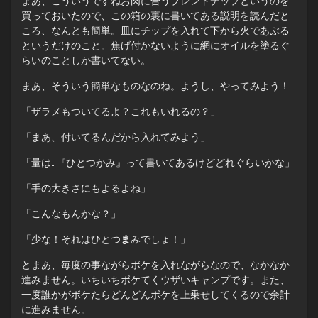
まあ、こういうですねお肉に合うブレンドチップというのを
買っておいたので、この箱の裏に書いてある説明を読んだと
ころ、なんとも簡単。皿にチップを入れて下から火であぶる
というだけのこと。焦げ付かないように網にオイルを塗るぐ
らいのことしか書いてない。
まあ、そういう簡単なものなのね。ようし、やってみよう！
「ザラメもついてるよ？これもいれるの？」
「まあ、付いてるんだから入れてみよう」
「量は…『ひとつかみ』って書いてあるけどどれぐらいかな」
「手の大きさにもよるよね」
「こんなもんかな？」
「少な！それはひとつ
ま
みでしょ！」
とまあ、毎度の事ながらボケを入れながらなので、なかなか
進みません。いちいちボケてくウザいキャンプです。また、
一度誰かがボケたらどんどんボケを上乗せしてくるので余計
に進みません。