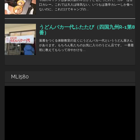
MLI580
動
画
プ
レ
ー
ヤ
ー