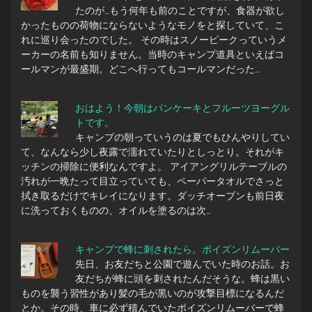
たのが…もう何年も前のことですが、食器が欲し
かったものの荷物にならないようなモノをと探していて、こ
れに巡り会ったのでした。 その時はスノーピークっていうメ
ーカーの名前も知りません。当時のキャンプ道具といえばコ
ールマンが最盛期。どこへ行ってもコールマンだった…
おはよう！今朝はパンケーキとフルーツヨーグル
トです。
キャンプの朝っていうのは夏でもひんやりしてい
て、なんなら少し夜露で濡れていたりとしっとり。それがキ
ッチンの掃除に便利なんですよ。 アイアングリルテーブルの
汚れが一晩たって目立っていても、ペーパータオルでさっと
拭き取るだけでキレイになります。ダッチオーブンも前日夜
に洗っておくものの、オイルを塗るのは次…
キャンプで蜂に刺されたら。ポイズンリムーバー
先日、お友だちと公園で遊んでいた時のお話。お
友だちが蜂に頭を刺されたんだそうな。蜂は黒い
ものを襲う習性があり髪の毛が黒いのが攻撃目標になるんだ
とか。その時、車に必ず積んでいたポイズンリムーバーで蜂