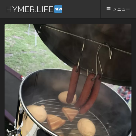
HYMER.LIFE
メニュー
コ
ン
テ
ン
ツ
へ
ス
キ
ッ
プ