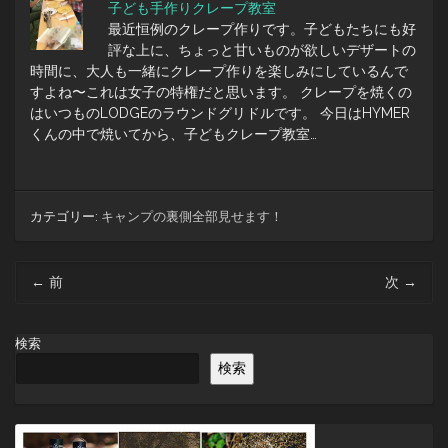
子ども手作りクレープ教室
最近恒例のクレープ作りです。子どもたちにも好
評な上に、ちょっと甘いものが欲しいデザートの
時間に、大人も一緒にクレープ作りを楽しみにしているんで
すよね〜これは女子の特権だと思います。 クレープを焼くの
はいつものLODGEのラウンドグリドルです。 今日はHYMER
くんの中で焼いてから、子どもクレープ教室…
カテゴリー:
キャンプの裏側全部見せます！
投
←
前
次
→
稿
ナ
ビ
検索
ゲ
検索
ー
シ
ョ
ン