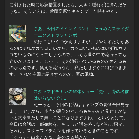
に刺された時に応急措置をしたら、大きく腫れずに済んだそ
うな。 そういえば、曽爾高原でキャンプした時もやた…
さあ、今回のメインイベント！そうめんスライダ
ーエクストラジャンボ！
流行にもいくつかありますが、はやりすたりがあ
るのはそれがカッコいいから。カッコいいものはいずれカッ
コ悪いものになってしまうので、いくら世の中で流行っても
追いかけません。しかし、その流行っているものが笑えるも
のなら別です。笑える流行なら、私たちはすぐに飛びつきま
す。 それで今回ご紹介するのが、夏の風物…
スタッフドチキンの解体ショー「先生、骨の名前
はいらないです…」
えーっと、今回のお話はキャンプの裏側全部見せ
ます！ですから、本当の裏側のところもちゃんと見せてかな
いと約束果たして無いことになりますよね。 というわけで、
今日は会話の一部始終を、ちょっと話を盛りながらご紹介。
それは、スタッフドチキンを作っているときのことです。
「そろそろ出来たかな。鳥のまる焼きが」…