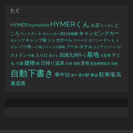
たぐ
HYMERくん
HYMER
hymer.life
お店
と
たくさん
キャンピングカー
ころ
キャンカー西日本制覇
ウッドデッキ
キャンプ場
シンガポール
タクシー
テント
ト
キャンプ
スペース
バリ島
ホテル
レ
プール
イレ
バリ島ジャングル探検
ムリアリゾート
基地
四国九州R-1
ストラン
子ど
入り口
大型車
今夜
友だち
建物
日帰り温泉
景色
も
小屋
旅
日本
昼間
緊急事態宣言
翌朝
自動下書き
駐車場
車中泊
高
道の駅
都会
途中
速道路