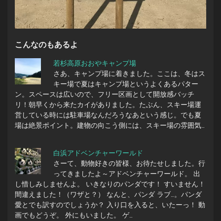
こんなのもあるよ
若杉高原おおやキャンプ場
さあ、キャンプ場に着きました。ここは、冬はス
キー場で夏はキャンプ場というよくあるパター
ン。スペースは広いので、フリー区画として開放感バッチ
リ！朝早くから来たカイがありました。たぶん、スキー場運
営している時には駐車場なんだろうなあという感じ。でも夏
場は絶景ポイント。建物の向こう側には、スキー場の雰囲気…
白浜アドベンチャーワールド
さーて、動物好きの皆様、お待たせしました。行
ってきましたよ～アドベンチャーワールド。 出
し惜しみしませんよ。 いきなりのパンダです！ すいません！
間違えました！（ワザと？） なんと、パンダ ラブ…。パンダ
愛とでも訳すのでしょうか？ 入り口を入ると、いたーっ！ 動
画でもどうぞ。 外にもいました。 ゲ…