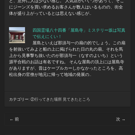
ど、意外に人は少ない感じ。 人気店がいくつかあって、そこ
にジーンズを買い求めるお客さんが数人はいるものの、街全
体が盛り上がっているとは思えない感じが…
四国霊場八十四番「屋島寺」ミステリー坂は写真
で伝えにくい！
屋島といえば那須与一の扇の的でしょう。この扇
を射抜いてみよと船の上に掲げられた日の丸の扇。それを馬
上から見事撃ち抜いたのが那須与一（なすのよいち）という
源平合戦のお話は有名ですね。 そんな屋島の頂上には屋島寺
がありますが、昔はケーブルカーしかなかったところを、高
松出身の官僚が地元に帰って地域の発展の…
カテゴリー:
②行ってきた場所 見てきたところ
投
←
前
次
→
稿
ナ
ビ