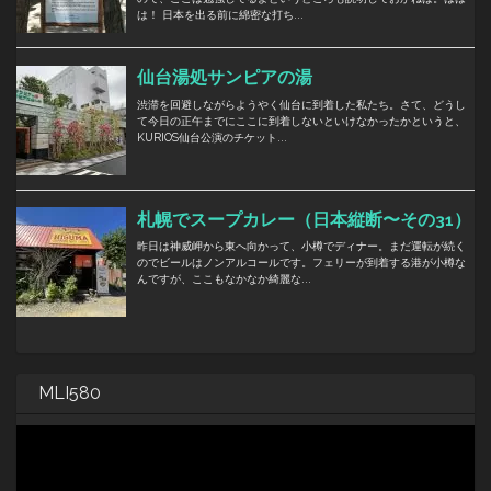
MLI580
動
画
プ