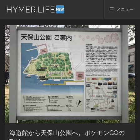
HYMER.LIFE
メニュー
コ
ン
テ
ン
ツ
へ
ス
キ
ッ
プ
海遊館から天保山公園へ。ポケモンGOの