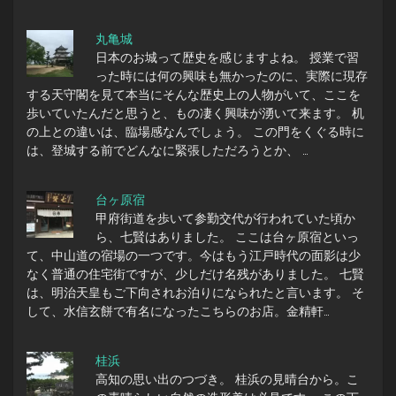
丸亀城
日本のお城って歴史を感じますよね。 授業で習
った時には何の興味も無かったのに、実際に現存
する天守閣を見て本当にそんな歴史上の人物がいて、ここを
歩いていたんだと思うと、もの凄く興味が湧いて来ます。 机
の上との違いは、臨場感なんでしょう。 この門をくぐる時に
は、登城する前でどんなに緊張しただろうとか、 …
台ヶ原宿
甲府街道を歩いて参勤交代が行われていた頃か
ら、七賢はありました。 ここは台ヶ原宿といっ
て、中山道の宿場の一つです。今はもう江戸時代の面影は少
なく普通の住宅街ですが、少しだけ名残がありました。 七賢
は、明治天皇もご下向されお泊りになられたと言います。 そ
して、水信玄餅で有名になったこちらのお店。金精軒…
桂浜
高知の思い出のつづき。 桂浜の見晴台から。こ