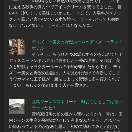
の素晴らしい自然の造形美は必見です。 この下
に見える砂浜の真ん中でアイスクリームを売ってました。 暑
い中、冷たくって美味しいかった。 そして、入場料がメチャ
クチャ高いと言われている水族館へ。 うーん…とっても微妙
な…。アカメ怖い…。 うーん…これもなんかニ…
ディズニー美女と野獣ルーム〜ディズニーランド
ホテル
そうそう。もうひとつお話しするのを忘れてた！
ディズニーランドホテルに宿泊した一番の理由。それは、美
女と野獣キャラクタールームの予約が取れたからです。 ディ
ズニー美女と野獣のお話は、人を見かけだけで判断してしま
うワガママな王子様が、魔法によって野獣に姿を変えられて
しまい、もしその姿のままで人から愛され…
児島ジーンズストリート。町おこしとしては良い
テーマだね！
野崎家旧宅の前の道から駅へと向かう一帯は、国
内ジーンズ生産の発祥の地として有名なんだそう。どれぐら
い賑わっているのかなあと思い、初めて訪れてみたわけだけ