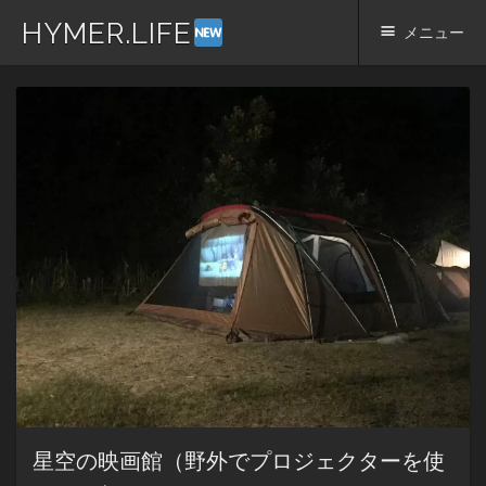
HYMER.LIFE
メニュー
コ
ン
テ
ン
ツ
へ
ス
キ
ッ
プ
星空の映画館（野外でプロジェクターを使