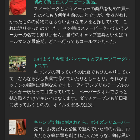
初めて買ったスノーピーク製品。
スノーピークというメーカーの商品を初めて買っ
たのが…もう何年も前のことですが、食器が欲し
かったものの荷物にならないようなモノをと探していて、こ
れに巡り会ったのでした。 その時はスノーピークっていうメ
ーカーの名前も知りません。当時のキャンプ道具といえばコ
ールマンが最盛期。どこへ行ってもコールマンだった…
おはよう！今朝はパンケーキとフルーツヨーグル
トです。
キャンプの朝っていうのは夏でもひんやりしてい
て、なんなら少し夜露で濡れていたりとしっとり。それがキ
ッチンの掃除に便利なんですよ。 アイアングリルテーブルの
汚れが一晩たって目立っていても、ペーパータオルでさっと
拭き取るだけでキレイになります。ダッチオーブンも前日夜
に洗っておくものの、オイルを塗るのは次…
キャンプで蜂に刺されたら。ポイズンリムーバー
先日、お友だちと公園で遊んでいた時のお話。お
友だちが蜂に頭を刺されたんだそうな。蜂は黒い