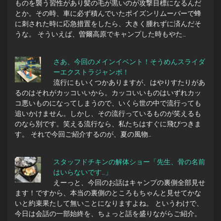
ものを襲う習性があり髪の毛が黒いのが攻撃目標になるんだ
とか。その時、車に必ず積んでいたポイズンリムーバーで蜂
に刺された時に応急措置をしたら、大きく腫れずに済んだそ
うな。 そういえば、曽爾高原でキャンプした時もやた…
さあ、今回のメインイベント！そうめんスライダ
ーエクストラジャンボ！
流行にもいくつかありますが、はやりすたりがあ
るのはそれがカッコいいから。カッコいいものはいずれカッ
コ悪いものになってしまうので、いくら世の中で流行っても
追いかけません。しかし、その流行っているものが笑えるも
のなら別です。笑える流行なら、私たちはすぐに飛びつきま
す。 それで今回ご紹介するのが、夏の風物…
スタッフドチキンの解体ショー「先生、骨の名前
はいらないです…」
えーっと、今回のお話はキャンプの裏側全部見せ
ます！ですから、本当の裏側のところもちゃんと見せてかな
いと約束果たして無いことになりますよね。 というわけで、
今日は会話の一部始終を、ちょっと話を盛りながらご紹介。