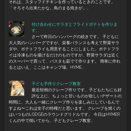
それは、スタッフドチキンを作っているときのことです。
「そろそろ出来たかな。鳥のまる焼きが」…
付け合わせにサラダとフライドポテトを作りま
す。
さーて昨日のハンバーグの続きです。 子どもに
大人気のハンバーグですが、栄養バランスも考えて野菜サラ
ダや、ポテトフライも用意することにしました。ポテトフラ
イは冷凍ものを揚げるだけのものですが、野菜サラダは近く
のスーパーで買って、パスタも茹でて作ります。 簡単に作れ
るとはいえ、ここはキャンプ場。HYME…
子ども手作りクレープ教室
最近恒例のクレープ作りです。子どもたちにも好
評な上に、ちょっと甘いものが欲しいデザートの
時間に、大人も一緒にクレープ作りを楽しみにしているんで
すよね〜これは女子の特権だと思います。 クレープを焼くの
はいつものLODGEのラウンドグリドルです。 今日はHYMER
くんの中で焼いてから、子どもクレープ教室…