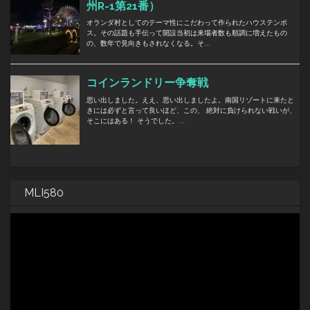
MLI580
動
画
プ
レ
ー
ヤ
ー