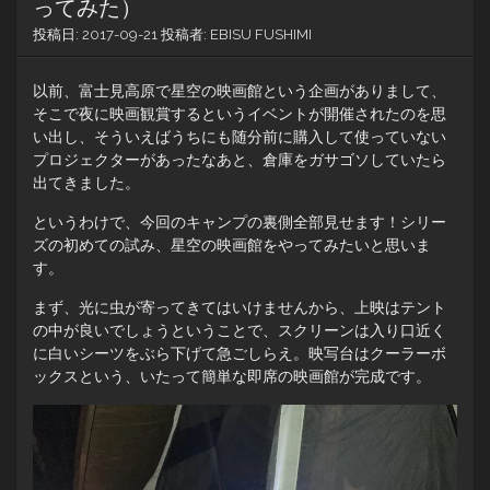
ってみた）
投稿日:
2017-09-21
投稿者:
EBISU FUSHIMI
以前、富士見高原で星空の映画館という企画がありまして、
そこで夜に映画観賞するというイベントが開催されたのを思
い出し、そういえばうちにも随分前に購入して使っていない
プロジェクターがあったなあと、倉庫をガサゴソしていたら
出てきました。
というわけで、今回のキャンプの裏側全部見せます！シリー
ズの初めての試み、星空の映画館をやってみたいと思いま
す。
まず、光に虫が寄ってきてはいけませんから、上映はテント
の中が良いでしょうということで、スクリーンは入り口近く
に白いシーツをぶら下げて急ごしらえ。映写台はクーラーボ
ックスという、いたって簡単な即席の映画館が完成です。