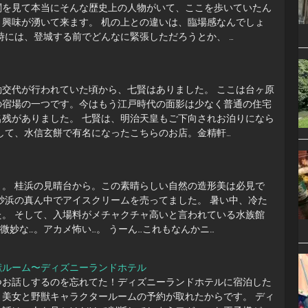
閣を見て本当にそんな歴史上の人物がいて、ここを歩いていたん
く興味が湧いて来ます。 机の上との違いは、臨場感なんでしょ
時には、登城する前でどんなに緊張しただろうとか、 …
勤交代が行われていた頃から、七賢はありました。 ここは台ヶ原
の宿場の一つです。今はもう江戸時代の面影は少なく普通の住宅
名残がありました。 七賢は、明治天皇もご下向されお泊りになら
して、水信玄餅で有名になったこちらのお店。金精軒…
き。 桂浜の見晴台から。この素晴らしい自然の造形美は必見で
砂浜の真ん中でアイスクリームを売ってました。 暑い中、冷た
た。 そして、入場料がメチャクチャ高いと言われている水族館
も微妙な…。アカメ怖い…。 うーん…これもなんかニ…
獣ルーム〜ディズニーランドホテル
つお話しするのを忘れてた！ディズニーランドホテルに宿泊した
、美女と野獣キャラクタールームの予約が取れたからです。 ディ