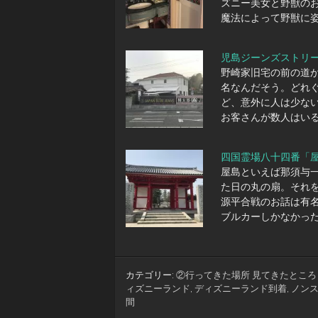
ズニー美女と野獣の
魔法によって野獣に
児島ジーンズストリ
野崎家旧宅の前の道
名なんだそう。どれ
ど、意外に人は少な
お客さんが数人はい
四国霊場八十四番「
屋島といえば那須与
た日の丸の扇。それ
源平合戦のお話は有
ブルカーしかなかっ
カテゴリー:
②行ってきた場所 見てきたところ
ィズニーランド
,
ディズニーランド到着
,
ノン
間