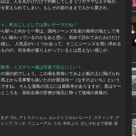
お話は、人を見かけだけで判断してしまうワガママな王子様が、
姿を変えられてしまい、もしその姿のままで人から愛され…
ート。町おこしとしては良いテーマだね！
から駅へと向かう一帯は、国内ジーンズ生産の発祥の地として有
ぐらい賑わっているのかなあと思い、初めて訪れてみたわけだけ
い感じ。 人気店がいくつかあって、そこにジーンズを買い求める
るものの、街全体が盛り上がっているとは思えない感じが…
屋島寺」ミステリー坂は写真で伝えにくい！
一の扇の的でしょう。この扇を射抜いてみよと船の上に掲げられ
を馬上から見事撃ち抜いたのが那須与一（なすのよいち）という
名ですね。 そんな屋島の頂上には屋島寺がありますが、昔はケー
たところを、高松出身の官僚が地元に帰って地域の発展の…
タグ:
TDL
,
アトラクション
,
エレクトリカルパレード
,
スティッチ
,
デ
ストップ
,
ランチ
,
リニューアル
,
リロ
,
半年ぶり
,
少しそれまで昼寝
,
昼