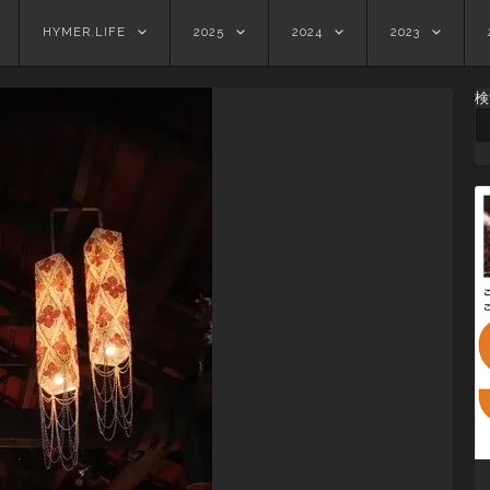
HYMER.LIFE
2025
2024
2023
検