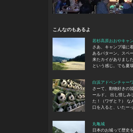
こんなのもあるよ
若杉高原おおやキャ
さあ、キャンプ場に
あるパターン。スペ
来たカイがありまし
という感じ。でも夏
白浜アドベンチャー
さーて、動物好きの
ールド。 出し惜しみ
た！（ワザと？） な
口を入ると、いたーっ
丸亀城
日本のお城って歴史