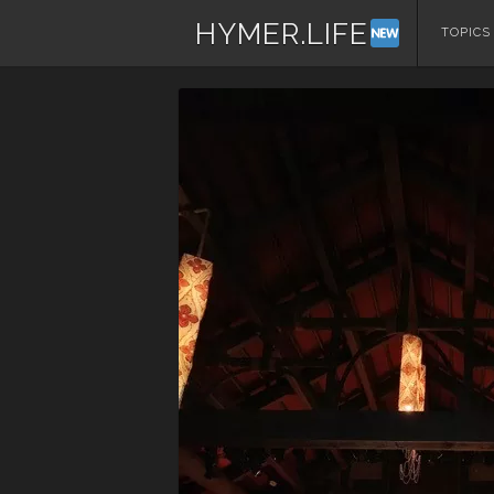
HYMER.LIFE
コ
TOPICS
ン
テ
ン
ツ
へ
ス
キ
ッ
プ