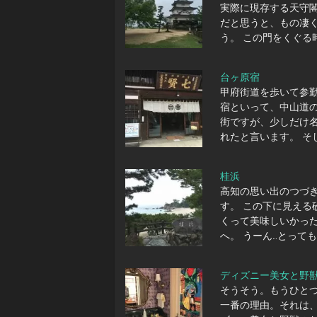
実際に現存する天守
だと思うと、もの凄
う。 この門をくぐる
台ヶ原宿
甲府街道を歩いて参
宿といって、中山道
街ですが、少しだけ
れたと言います。 そ
桂浜
高知の思い出のつづ
す。 この下に見える
くって美味しいかっ
へ。 うーん…とって
ディズニー美女と野
そうそう。もうひと
一番の理由。それは