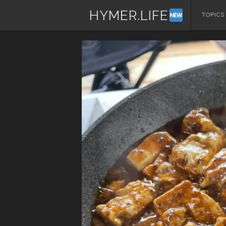
HYMER.LIFE
コ
TOPICS
ン
テ
ン
ツ
へ
ス
キ
ッ
プ