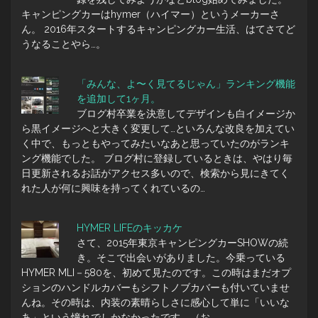
キャンピングカーはhymer（ハイマー）というメーカーさ
ん。 2016年スタートするキャンピングカー生活、はてさてど
うなることやら…。
「みんな、よ〜く見てるじゃん」ランキング機能
を追加して1ヶ月。
ブログ村卒業を決意してデザインも白イメージか
ら黒イメージへと大きく変更して…といろんな改良を加えてい
く中で、もっともやってみたいなあと思っていたのがランキ
ング機能でした。 ブログ村に登録しているときは、やはり毎
日更新されるお話がアクセス多いので、検索から見にきてく
れた人が何に興味を持ってくれているの…
HYMER LIFEのキッカケ
さて、2015年東京キャンピングカーSHOWの続
き。そこで出会いがありました。今乗っている
HYMER MLI－580を、初めて見たのです。この時はまだオプ
ションのハンドルカバーもシフトノブカバーも付いていませ
んね。その時は、内装の素晴らしさに感心して単に「いいな
あ」という憧れでしかなかったです。（お…