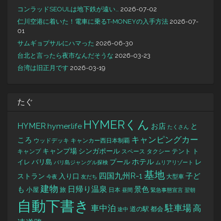
コンラッドSEOULは地下鉄が遠い…
2026-07-02
仁川空港に着いた！電車に乗るT-MONEYの入手方法
2026-07-
01
サムギョプサルにハマった
2026-06-30
台北と言ったら夜市なんだそうな
2026-03-23
台湾は旧正月です
2026-03-19
たぐ
HYMERくん
HYMER
hymer.life
お店
と
たくさん
キャンピングカー
ころ
キャンカー西日本制覇
ウッドデッキ
キャンプ場
シンガポール
タクシー
テント
ト
キャンプ
スペース
バリ島
ホテル
レ
プール
イレ
バリ島ジャングル探検
ムリアリゾート
基地
四国九州R-1
ストラン
子ど
入り口
大型車
今夜
友だち
建物
日帰り温泉
景色
も
小屋
旅
日本
昼間
緊急事態宣言
翌朝
自動下書き
駐車場
車中泊
高
道の駅
都会
途中