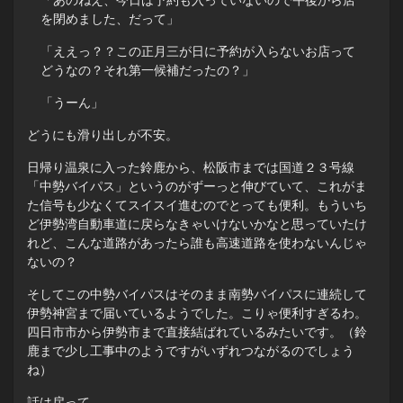
「あのねえ、今日は予約も入っていないので午後から店
を閉めました、だって」
「ええっ？？この正月三が日に予約が入らないお店って
どうなの？それ第一候補だったの？」
「うーん」
どうにも滑り出しが不安。
日帰り温泉に入った鈴鹿から、松阪市までは国道２３号線
「中勢バイパス」というのがずーっと伸びていて、これがま
た信号も少なくてスイスイ進むのでとっても便利。もういち
ど伊勢湾自動車道に戻らなきゃいけないかなと思っていたけ
れど、こんな道路があったら誰も高速道路を使わないんじゃ
ないの？
そしてこの中勢バイパスはそのまま南勢バイパスに連続して
伊勢神宮まで届いているようでした。こりゃ便利すぎるわ。
四日市市から伊勢市まで直接結ばれているみたいです。（鈴
鹿まで少し工事中のようですがいずれつながるのでしょう
ね）
話は戻って。