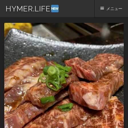
HYMER.LIFE
メニュー
コ
ン
テ
ン
ツ
へ
ス
キ
ッ
プ