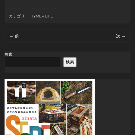
カテゴリー:
HYMER.LIFE
投
←
前
次
→
稿
ナ
ビ
検索
ゲ
検索
ー
シ
ョ
ン