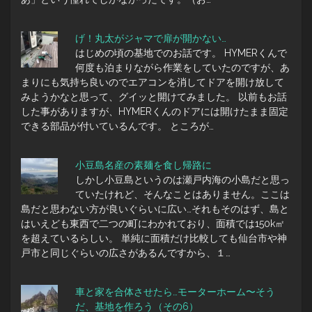
げ！丸太がジャマで扉が開かない…
はじめの頃の基地でのお話です。 HYMERくんで
何度も泊まりながら作業をしていたのですが、あ
まりにも気持ち良いのでエアコンを消してドアを開け放して
みようかなと思って、グイッと開けてみました。 以前もお話
した事がありますが、HYMERくんのドアには開けたまま固定
できる部品が付いているんです。 ところが…
小豆島名産の素麺を食し帰路に
しかし小豆島というのは瀬戸内海の小島だと思っ
ていたけれど、そんなことはありません。ここは
島だと思わない方が良いぐらいに広い…それもそのはず、島と
はいえども東西で二つの町にわかれており、面積では150k㎡
を超えているらしい。 単純に面積だけ比較しても仙台市や神
戸市と同じぐらいの広さがあるんですから、１…
車と家を合体させたら…モーターホーム〜そう
だ、基地を作ろう（その6）