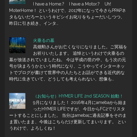
I have a Home.? I have a Motor.? Uh!
MoterHome！ というわけで、2017年になって今さらPPAPネ
タもないだろーというキビシイお叱りをちょーだいしつつ、
昨日に引き続き、インタ…
火垂るの墓
高畑勲さんがお亡くなりになりました。ご冥福を
お祈りいたします。 追悼というわけで火垂るの
墓が放送されていましたね。 今は平成の世の中、もう次の元
号が決まろうかという時代になり、こうやってインターネッ
トでブログが書けて世界中の人たちとお話ができる近代的な
時代に生きていて、どうしても考えられない、想像も…
（お知らせ）HYMER LIFE 2nd SEASON 始動！
9月になりました！ 2016年4月にamebaから始ま
ったHYMER LIFEですが、今日からFC2でリスタ
ートすることにしました。 当分はamebaに過去記事をそのま
ま置いたまま、今後はこちらだけ更新してまいります。 とい
うわけで、よろしくね！