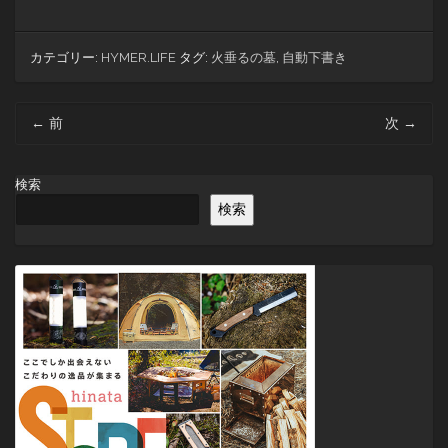
カテゴリー:
HYMER.LIFE
タグ:
火垂るの墓
,
自動下書き
投
←
前
次
→
稿
ナ
ビ
検索
ゲ
検索
ー
シ
ョ
ン