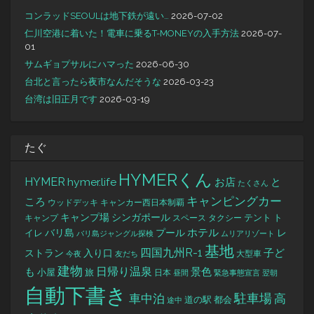
コンラッドSEOULは地下鉄が遠い…
2026-07-02
仁川空港に着いた！電車に乗るT-MONEYの入手方法
2026-07-
01
サムギョプサルにハマった
2026-06-30
台北と言ったら夜市なんだそうな
2026-03-23
台湾は旧正月です
2026-03-19
たぐ
HYMERくん
HYMER
hymer.life
お店
と
たくさん
キャンピングカー
ころ
キャンカー西日本制覇
ウッドデッキ
キャンプ場
シンガポール
タクシー
テント
ト
キャンプ
スペース
バリ島
ホテル
レ
プール
イレ
バリ島ジャングル探検
ムリアリゾート
基地
四国九州R-1
ストラン
子ど
入り口
大型車
今夜
友だち
建物
日帰り温泉
景色
も
小屋
旅
日本
昼間
緊急事態宣言
翌朝
自動下書き
駐車場
車中泊
高
道の駅
都会
途中