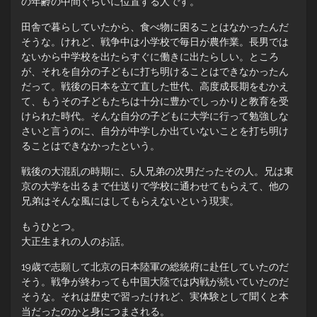
の年齢の中間ぐらいに位置する人です。
田舎で暮らしていたから、食べ物に困ることはなかったんだ
そうな。けれど、戦争中は小学校で毎日が農作業。長男では
ないから中学校を出たらすぐに働きに出たらしい。ところ
が、それを自分の子どもに打ち明けることはできなかったん
だって。戦後の日本を立て直した世代、高度成長期をむかえ
て、もうその子どもたちは十分に豊かでしっかりと教育を受
けられた時代。そんな自分の子どもに大学に行って勉強しな
さいと言うのに、自分が中学しか出ていないことを打ち明け
ることはできなかったという。
戦後の大混乱の時期に、5人兄弟の次男だったその人。兄は東
京の大学を出るまで仕送りで学校に通わせてもらえて、他の
兄弟はそんな風にはしてもらえないという現実。
もうひとつ。
大正生まれの人のお話。
19歳で志願して北京の日本陸軍の総統府に赴任していたのだ
そう。戦争が終わっても中国大陸では内戦が続いていたのだ
そうな。それは歴史で習ったけれど、実体験として聞くと本
当だったのかと身につまされる。