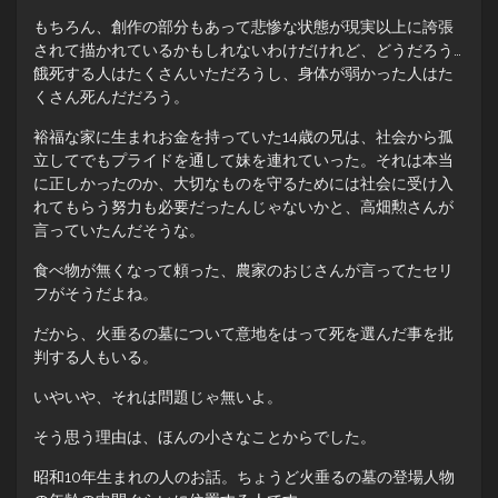
もちろん、創作の部分もあって悲惨な状態が現実以上に誇張
されて描かれているかもしれないわけだけれど、どうだろう…
餓死する人はたくさんいただろうし、身体が弱かった人はた
くさん死んだだろう。
裕福な家に生まれお金を持っていた14歳の兄は、社会から孤
立してでもプライドを通して妹を連れていった。それは本当
に正しかったのか、大切なものを守るためには社会に受け入
れてもらう努力も必要だったんじゃないかと、高畑勲さんが
言っていたんだそうな。
食べ物が無くなって頼った、農家のおじさんが言ってたセリ
フがそうだよね。
だから、火垂るの墓について意地をはって死を選んだ事を批
判する人もいる。
いやいや、それは問題じゃ無いよ。
そう思う理由は、ほんの小さなことからでした。
昭和10年生まれの人のお話。ちょうど火垂るの墓の登場人物