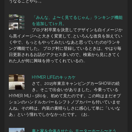
うなることやら…。
「みんな、よ〜く見てるじゃん」ランキング機能
を追加して1ヶ月。
ブログ村卒業を決意してデザインも白イメージか
ら黒イメージへと大きく変更して…といろんな改良を加えてい
く中で、もっともやってみたいなあと思っていたのがランキ
ング機能でした。 ブログ村に登録しているときは、やはり毎
日更新されるお話がアクセス多いので、検索から見にきてく
れた人が何に興味を持ってくれているの…
HYMER LIFEのキッカケ
さて、2015年東京キャンピングカーSHOWの続
き。そこで出会いがありました。今乗っている
HYMER MLI－580を、初めて見たのです。この時はまだオプ
ションのハンドルカバーもシフトノブカバーも付いていませ
んね。その時は、内装の素晴らしさに感心して単に「いいな
あ」という憧れでしかなかったです。（お…
車と家を合体させたら…モーターホーム〜そう