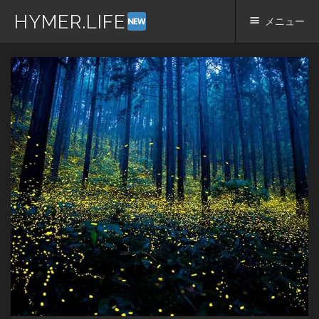
HYMER.LIFE
メニュー
コ
ン
テ
ン
ツ
へ
ス
キ
ッ
プ