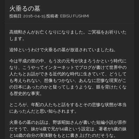
火垂るの墓
投稿日:
2018-04-15
投稿者:
EBISU FUSHIMI
高畑勲さんがお亡くなりになりました。ご冥福をお祈りいた
します。
追悼というわけで火垂るの墓が放送されていましたね。
今は平成の世の中、もう次の元号が決まろうかという時代に
なり、こうやってインターネットでブログが書けて世界中の
人たちとお話ができる近代的な時代に生きていて、どうして
も考えられない、想像もつかない、あんなに悲惨な現実がこ
の日本にあったのかと疑ってしまうような、眼を背けたくな
る歴史的な事実。
ところが、年配の人たちと話をするとその悲惨な状態が本当
にあったんだと思い知らされます。
火垂るの墓のお話は、野坂昭如さんが書いた短編小説が原作
だそうで、妹が4歳で兄が14歳という設定は、著者が1歳の妹
と14歳の自分の実体験をもとに書き上げたのだそうな。