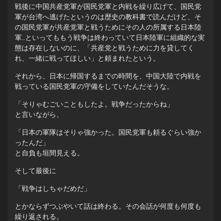
戦後に中国共産党軍が国民党軍と内戦を繰り広げて、国民党
軍が台湾へ逃げたというのは歴史の教科書で読んだけど、そ
の国民党軍が共産党軍と戦うためにその人の所属する日本陸
軍…といってももう戦争は終わっていて日本陸軍に組織的な実
態は存在しないのに、「共産党と戦うために力を貸してく
れ、一緒に戦ってほしい」と頼まれたという。
それから、日本に帰国するまでの時間を、中国大陸で内戦を
戦っている国民党軍の守備をしていたんだそうな。
「そりゃむごいこともしたよ。戦争だったからね」
と言いながら、
「日本の軍隊はそりゃ強かった。国民党軍も頼るぐらい強か
ったんだ」
と自負も垣間見える。
そして最後に
「戦争はしちゃだめだ」
とかならずつぶやいて話は終わる。その会話が何度も何度も
繰り返される。