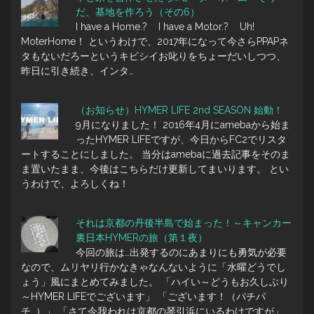
だ、基地を作ろう（その6）
I have a Home.? I have a Motor.? Uh!
MoterHome！ というわけで、2017年になって今さらPPAPネ
タもないだろーというキビシイお叱りをちょーだいしつつ、
昨日に引き続き、インタ…
（お知らせ）HYMER LIFE 2nd SEASON 始動！
9月になりました！ 2016年4月にamebaから始ま
ったHYMER LIFEですが、今日からFC2でリスタ
ートすることにしました。 当分はamebaに過去記事をそのま
ま置いたまま、今後はこちらだけ更新してまいります。 とい
うわけで、よろしくね！
それは京都の丹後半島で始まった！～キャンカー
裏日本HYMERの旅（第１夜）
今回の旅は…出発するのにあまりにも勇気が必要
なので、ムリヤリ行かなきゃなんないように「水曜どうでし
ょう」風にまとめてみました。 「ハイい～どうもお久しぶり
～HYMER LIFEでございます」 「ございます！（パチパ
チ…）」 「さて今我われは京都の琴引浜にいるわけですが」