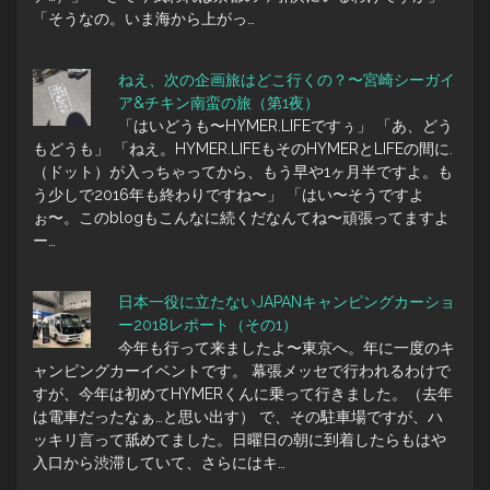
「そうなの。いま海から上がっ…
ねえ、次の企画旅はどこ行くの？〜宮崎シーガイ
ア&チキン南蛮の旅（第1夜）
「はいどうも〜HYMER.LIFEですぅ」 「あ、どう
もどうも」 「ねえ。HYMER.LIFEもそのHYMERとLIFEの間に.
（ドット）が入っちゃってから、もう早や1ヶ月半ですよ。も
う少しで2016年も終わりですね〜」 「はい〜そうですよ
ぉ〜。このblogもこんなに続くだなんてね〜頑張ってますよ
ー…
日本一役に立たないJAPANキャンピングカーショ
ー2018レポート（その1）
今年も行って来ましたよ〜東京へ。年に一度のキ
ャンピングカーイベントです。 幕張メッセで行われるわけで
すが、今年は初めてHYMERくんに乗って行きました。（去年
は電車だったなぁ…と思い出す） で、その駐車場ですが、ハ
ッキリ言って舐めてました。日曜日の朝に到着したらもはや
入口から渋滞していて、さらにはキ…