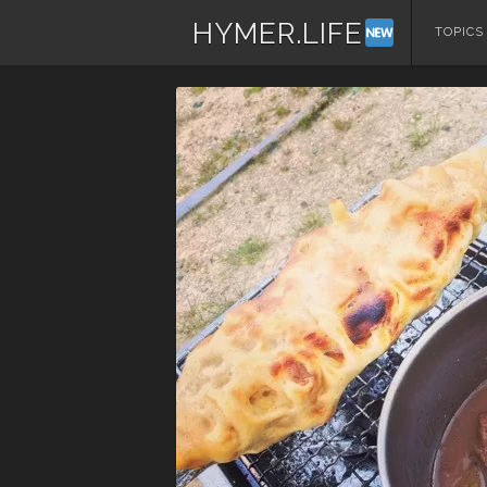
HYMER.LIFE
コ
TOPICS
ン
テ
ン
ツ
へ
ス
キ
ッ
プ