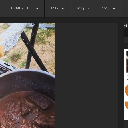
HYMER.LIFE
2025
2024
2023
検