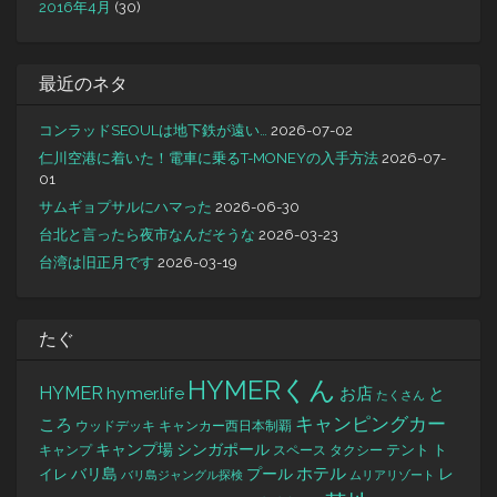
2016年4月
(30)
最近のネタ
コンラッドSEOULは地下鉄が遠い…
2026-07-02
仁川空港に着いた！電車に乗るT-MONEYの入手方法
2026-07-
01
サムギョプサルにハマった
2026-06-30
台北と言ったら夜市なんだそうな
2026-03-23
台湾は旧正月です
2026-03-19
たぐ
HYMERくん
HYMER
hymer.life
お店
と
たくさん
キャンピングカー
ころ
キャンカー西日本制覇
ウッドデッキ
キャンプ場
シンガポール
タクシー
テント
ト
キャンプ
スペース
バリ島
ホテル
レ
プール
イレ
バリ島ジャングル探検
ムリアリゾート