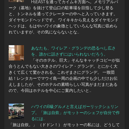
H1EASTを通ってカイムキ方面へ。メモリアルパ
ーク（墓地）を抜けて登山口の駐車場を目指して少し登る
と、トンネルを通ってクレーターの中へと入っていきます。
ダイヤモンドヘッドです。 ワイキキから見えるダイヤモンド
ヘッドは、もはやハワイの象徴としていろんな写真に収めら
れていますが、その気にならないとな…
あなたも、ワイレア・グランデの恐るべし広さ
を、誰かに話さずにはいられないだろう。
「そのホテル、巨大」そんなキャッチコピーが似
合うとんでもない大きさのワイレア・グランデ。とにかく大
きくて広くて驚かされる。これぞまさにグランデ。 一致団
結！レンタカーでマウイ島一周の企画の中でも少しだけお伝
えしましたが、そのホテルの素晴らしい写真がまだまだある
ので、今回はホテルを中心にご案内したいと…
ハワイのB級グルメと言えばガーリックシュリン
プ。「旅は自炊」がモットーのシェフが自分で作
るには…
「旅は自炊。」 （ドドン！） がモットーの私には、どうして