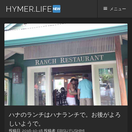
HYMER.LIFE
メニュー
コ
ン
テ
ン
ツ
へ
ス
キ
ッ
プ
ハナのランチはハナランチで。お後がよろ
しいようで。
投稿日:
2016-10-18
投稿者:
EBISU FUSHIMI