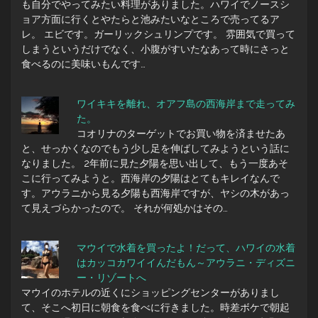
も自分でやってみたい料理がありました。ハワイでノースシ
ョア方面に行くとやたらと池みたいなところで売ってるア
レ。 エビです。ガーリックシュリンプです。 雰囲気で買って
しまうというだけでなく、小腹がすいたなあって時にさっと
食べるのに美味いもんです…
ワイキキを離れ、オアフ島の西海岸まで走ってみ
た。
コオリナのターゲットでお買い物を済ませたあ
と、せっかくなのでもう少し足を伸ばしてみようという話に
なりました。 2年前に見た夕陽を思い出して、もう一度あそ
こに行ってみようと。西海岸の夕陽はとてもキレイなんで
す。アウラニから見る夕陽も西海岸ですが、ヤシの木があっ
て見えづらかったので。 それが何処かはその…
マウイで水着を買ったよ！だって、ハワイの水着
はカッコカワイイんだもん～アウラニ・ディズニ
ー・リゾートへ
マウイのホテルの近くにショッピングセンターがありまし
て、そこへ初日に朝食を食べに行きました。時差ボケで朝起