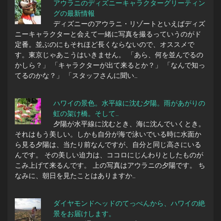
アウラニのディズニーキャラクターグリーティン
グの最新情報
ディズニーのアウラニ・リゾートといえばディズ
ニーキャラクターと会えて一緒に写真を撮るっていうのがド
定番。並ぶのにもそれほど長くならないので、オススメで
す。東京じゃあこうはいきません。 「あら、何を並んでるの
かしら？」 「キャラクターが出て来るとか？」 「なんで知っ
てるのかな？」 「スタッフさんに聞い…
ハワイの景色。水平線に沈む夕陽。雨があがりの
虹の架け橋。そして…
夕陽が水平線に沈むとき、海に沈んでいくとき。
それはもう美しい。しかも自分が海で泳いでいる時に水面か
ら見る夕陽は、当たり前なんですが、自分と同じ高さにいる
んです。 その美しい迫力は、ココロにじんわりとしたものが
こみ上げて来るんです。 上の写真はアウラニの夕陽です。 ち
なみに、朝日を見たことはありますか…
ダイヤモンドヘッドのてっぺんから、ハワイの絶
景をお届けします。