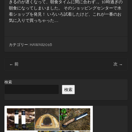
きるのが遅くなって、朝食タイムに間に合わず…。10時過ぎの
朝食になってしまいました。 そのショッピングセンターで水
着ショップを発見！ いろいろ試着したけど、これが一番のお
気に入りで買っちゃった……
カテゴリー:
HAWAII2016
投
←
前
次
→
稿
ナ
ビ
検索
ゲ
検索
ー
シ
ョ
ン