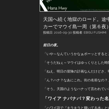
天国へ続く地獄のロード。途
カーでマウイ島一周（第６夜
投稿日:
2016-09-30
投稿者:
EBISU FUSHIMI
前日の夜。
「いや～なんていうかなぁボーッとすると
「そうだねぇ～マウイはゆっくりとした時
「ねえ、明日の冒険の計画なんだけどさ、
「ん？ハナ？なあにこれ。街の名前なの？
「そう。天国のようなハナって言われてい
「ワイア ナパナパ？変わった
「ハワイ語で『キラキラと輝いてる水』と