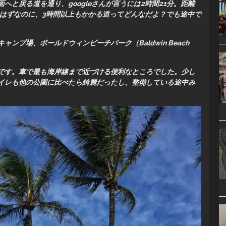
と戻る道を通り、googleさんが言うには2時間21分。距離
いはずなのに、3時間以上もかかる道ってどんなだよ？でも途中で
キャンプ場、
ボールドウィンビーチパーク（Baldwin Beach
です。車で最も海岸線まで近づける便利なところでした。少し
イレも他の公園に比べたら綺麗だったし、整備している途中み