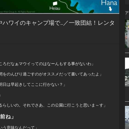
ア
中ハワイのキャンプ場で…／一致団結！レンタ
）
ころだなぁマウイってのはなーんもする事がないわ」
間をのんびり過ごすのがオススメだって書いてあったよ」
明日は早起きしてここに行かない？」
」
るらしいの。それでさあ、この公園に行こうと思いま～す」
名前ね」
いう意味なんだって」