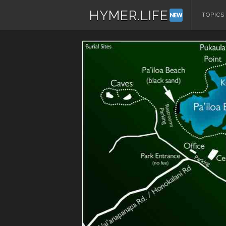
HYMER.LIFE
コ
TOPICS
ン
テ
ン
ツ
へ
ス
キ
ッ
プ