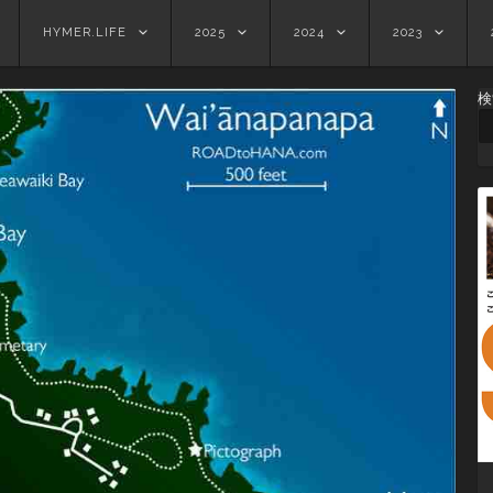
HYMER.LIFE
2025
2024
2023
検