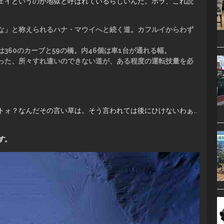
ェイというのが地獄と呼ばれているらしいんだ。ホラ、これ読
な」と称えられるハナ・マウイへと続く道。カフルイからわず
360のカーブと59の橋。内46個は車1台が通れる幅。
った、所々すれ違いのできない道が、ある程度の運転技量を必
トォ？なんだその言い草は。そう言われては後にひけないわぁ…
す。