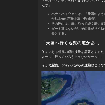
「それでさ、そこへ行くまでのハナハイウ
んで」
ハナ・ハイウェイは、「天国のよう
か84kmの距離を車で約3時間。
その理由は、崖に沿って続く細い道は
ダート道はないが、その曲がりくね
要とする。
「天国へ行く地獄の道かあ…。
何ィ？ある程度の運転技量を必要とするだ
よーし！行ってやろうじゃないかーっ！」
そして翌朝。ワイレアからの道順はこうで