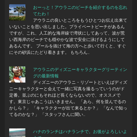
おーっと！アウラニのビーチを紹介するのを忘れ
てたわ！
アウラニの良いところをもうひとつお伝え出来て
いないことを思い出しました。プライベートビーチがあるん
ですが、これ、人工的な海岸線で湾状にしてあって、波が荒
い西海岸のビーチでも穏やかな波で安全に泳げるようにして
あるんです。 プールを抜けて海の方へと歩いて行くと、すぐ
にその砂浜にたどり着きます。 もちろん…
アウラニのディズニーキャラクターグリーティン
グの最新情報
ディズニーのアウラニ・リゾートといえばディズ
ニーキャラクターと会えて一緒に写真を撮るっていうのがド
定番。並ぶのにもそれほど長くならないので、オススメで
す。東京じゃあこうはいきません。 「あら、何を並んでるの
かしら？」 「キャラクターが出て来るとか？」 「なんで知っ
てるのかな？」 「スタッフさんに聞い…
ハナのランチはハナランチで。お後がよろしいよ