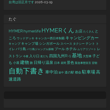
台湾は旧正月です
2026-03-19
たぐ
HYMERくん
HYMER
hymer.life
お店
と
たくさん
キャンピングカー
ころ
キャンカー西日本制覇
ウッドデッキ
キャンプ場
シンガポール
タクシー
テント
ト
キャンプ
スペース
バリ島
ホテル
レ
プール
イレ
バリ島ジャングル探検
ムリアリゾート
基地
四国九州R-1
ストラン
子ど
入り口
大型車
今夜
友だち
建物
日帰り温泉
景色
も
小屋
旅
日本
昼間
緊急事態宣言
翌朝
自動下書き
駐車場
車中泊
高
道の駅
都会
途中
速道路