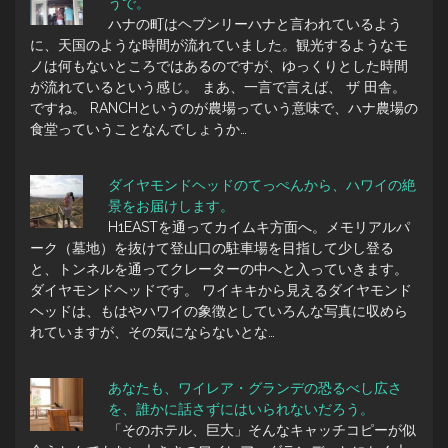
うで。
ハナの町はヘブンリーハナと言われているよう
に、天国のような時間が流れていました。観光するようなモ
ノは何もないところではあるのですが、ゆっくりとした時間
が流れているという感じ。 まあ、一言で言えば、 ザ 田舎。
ですね。 RANCHというのが農場っていう意味で、ハナ農場の
食堂っていうことなんでしょうか…
ダイヤモンドヘッドのてっぺんから、ハワイの絶
景をお届けします。
H1EASTを通ってカイムキ方面へ。メモリアルパ
ーク（墓地）を抜けて登山口の駐車場を目指して少し登る
と、トンネルを通ってクレーターの中へと入っていきます。
ダイヤモンドヘッドです。 ワイキキから見えるダイヤモンド
ヘッドは、もはやハワイの象徴としていろんな写真に収めら
れていますが、その気にならないとな…
あなたも、ワイレア・グランデの恐るべし広さ
を、誰かに話さずにはいられないだろう。
「そのホテル、巨大」そんなキャッチコピーが似