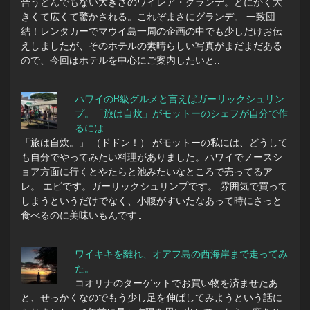
合うとんでもない大きさのワイレア・グランデ。とにかく大
きくて広くて驚かされる。これぞまさにグランデ。 一致団
結！レンタカーでマウイ島一周の企画の中でも少しだけお伝
えしましたが、そのホテルの素晴らしい写真がまだまだある
ので、今回はホテルを中心にご案内したいと…
ハワイのB級グルメと言えばガーリックシュリン
プ。「旅は自炊」がモットーのシェフが自分で作
るには…
「旅は自炊。」 （ドドン！） がモットーの私には、どうして
も自分でやってみたい料理がありました。ハワイでノースシ
ョア方面に行くとやたらと池みたいなところで売ってるア
レ。 エビです。ガーリックシュリンプです。 雰囲気で買って
しまうというだけでなく、小腹がすいたなあって時にさっと
食べるのに美味いもんです…
ワイキキを離れ、オアフ島の西海岸まで走ってみ
た。
コオリナのターゲットでお買い物を済ませたあ
と、せっかくなのでもう少し足を伸ばしてみようという話に