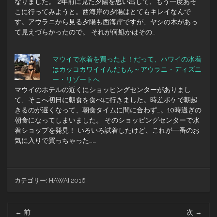
なりました。 2年前に見た夕陽を思い出して、もう一度あそ
こに行ってみようと。西海岸の夕陽はとてもキレイなんで
す。アウラニから見る夕陽も西海岸ですが、ヤシの木があっ
て見えづらかったので。 それが何処かはその…
マウイで水着を買ったよ！だって、ハワイの水着
はカッコカワイイんだもん～アウラニ・ディズニ
ー・リゾートへ
マウイのホテルの近くにショッピングセンターがありまし
て、そこへ初日に朝食を食べに行きました。時差ボケで朝起
きるのが遅くなって、朝食タイムに間に合わず…。10時過ぎの
朝食になってしまいました。 そのショッピングセンターで水
着ショップを発見！ いろいろ試着したけど、これが一番のお
気に入りで買っちゃった……
カテゴリー:
HAWAII2016
投
←
前
次
→
稿