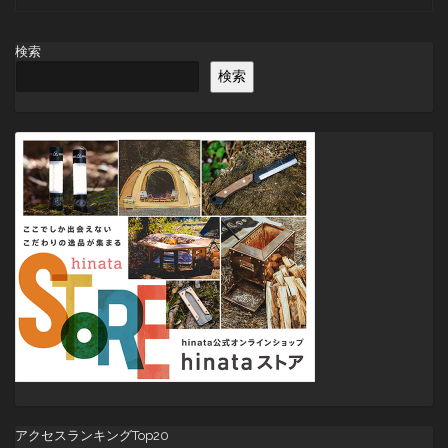
ナ
ビ
検索
ゲ
検索
ー
シ
ョ
ン
アクセスランキングTop20