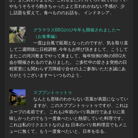
やもうそろそろ飽きちゃったよと言われかねない予感が… 少
し話題を変えて。食べもののお話を。 インドネシア…
グラマラスBBQ2017今年も開催されました〜
（お食事編）
一度は台風で延期となったのですが、気を取り直
して二週間後に日程調整…今年もお呼び頂きまして、こうして
またこの河川敷までやって来まして、毎年恒例の秋のBBQ大
会が開催されるのでありました。 ご多忙中の皆さま突然の日
程変更にも関わらず万障繰り合せの上ご参加いただき誠にあ
りがとうございます〜 いつものよう…
スプブントゥットゥ
なんとも意味のわからない言葉が表題になってい
ますが、このスプブントゥットゥですが、これは
スープの名前です。 これも2年前のバリ島旅行であまりに美
味しかったのでもう一度食べたいと熱望していた料理です。
これは私のリクエストなのよね 日本のバリ島料理店でもメニ
ューに無くて、もう一度食べたいと、日本を出る…