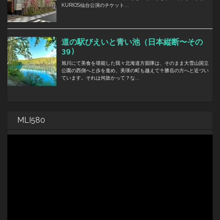
MLI580
動
画
プ
レ
ー
ヤ
ー