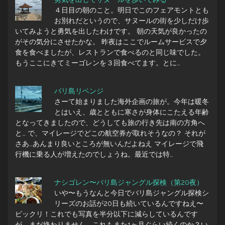
４日目の朝のこと。明日でこのフェアモントとも
お別れだというので、サヌールの街を少しだけ歩
いてみようと勇気を出したわけです。 朝の天気が良かったの
がその気分にさせたかな。 昨夜はここでルームサービスで夕
食を食べましたが、レストランで食べるのと同じ味でした。
もうここにきてミーゴレンを３回食べてます。とに…
バリ島リベンジ
さーて始まりました海外企画の旅が。今年は暖冬
とはいえ、歳とともに寒さが身体にこたえる年齢
となってきましたので、どうしても旅の行き先は南の方角へ
と… で、マイレージでどこの航空券が取れそうなの？ それが
さあ…あんまり良いところが無いんだよねえ マイレージで飛
行機に乗る人が増えたのでしょうね。最近では特…
ナシゴレン〜バリ島ジャングル探検（第20夜）
いや〜もうなんと今日でバリ島ジャングル探検シ
リーズのお話が20日も続いているんですねえ〜
ビックリ！これでも写真を半分以下に減らしているんです
が、まだ終わりません。これもまた1ヶ月ぐらい続くのか？い