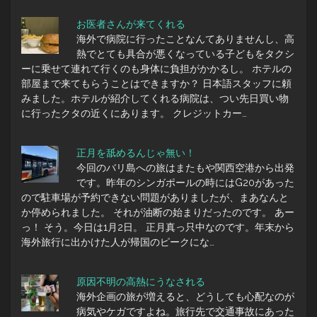
お医者さんが来てくれる
海外で病院に行ったことなんてありませんし、高
熱でとても具合が悪くなっている子どもをタクシ
ーに乗せて連れて行くのも身体に負担がかかるし。 ホテルの
部屋まで来てもらうことはできますか？ 日本語スタッフに頼
みました。ホテルが紹介してくれる病院は、つい先日買い物
に行ったクタの近くにあります。 クレジットカー…
正月を舐めるんじゃ無い！
今回のバリ島への旅はまたもや関西空港から出発
です。昨年のシンガポールの時にはG20があった
ので駐車場が予約できない問題がありましたが、まあなんと
か停められました。 それが油断の始まりだったのです。 あー
っ！ そう。今日は1月2日。 正月真っ只中なのです。年末から
海外旅行に出かけた人が帰国のピークにな…
原因不明の高熱にうなされる
海外企画の旅が増えると、どうしても心配なのが
病気やケガですよね。旅行先で交通事故にあった