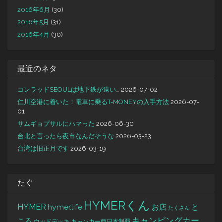
2016年6月
(30)
2016年5月
(31)
2016年4月
(30)
最近のネタ
コンラッドSEOULは地下鉄が遠い…
2026-07-02
仁川空港に着いた！電車に乗るT-MONEYの入手方法
2026-07-
01
サムギョプサルにハマった
2026-06-30
台北と言ったら夜市なんだそうな
2026-03-23
台湾は旧正月です
2026-03-19
たぐ
HYMERくん
HYMER
hymer.life
お店
と
たくさん
キャンピングカー
ころ
キャンカー西日本制覇
ウッドデッキ