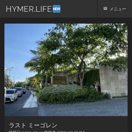
HYMER.LIFE
メニュー
コ
ン
テ
ン
ツ
へ
ス
キ
ッ
プ
ラスト ミーゴレン