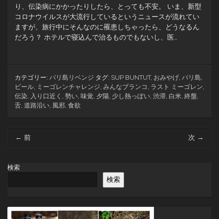
り、伝染病にかかったりしたら、とっても不安。 いま、新型
コロナウイルスが大流行しているというニュースが流れてい
ますが、旅行中にそんなのに罹患しちゃったら、どうなるん
だろう？ ホテルで寝込んで治るものでもないし、医…
カテゴリー:
バリ島リベンジ
タグ:
SUP BUNTUT
,
おみやげ
,
バリ島
,
ビール
,
ミーゴレンチャレンジ
,
みんなブランコ
,
ラスト ミーゴレン
,
伝染
,
入り口近く
,
勢い
,
味覚
,
夕陽
,
少し熱っぽい
,
渋滞
,
白米
,
終盤
,
舌
,
道路沿い
,
風邪
,
食欲
投
←
前
次
→
稿
ナ
ビ
検索
ゲ
検索
ー
シ
ョ
ン