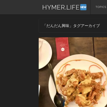
HYMER.LIFE
コ
TOPICS
ン
テ
ン
「
だんだん興味
」タグアーカイブ
ツ
へ
ス
キ
ッ
プ