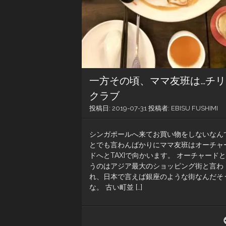
一方その頃、ママ友班は…チリ
クラブ
投稿日:
2019-07-31
投稿者:
EBISU FUSHIMI
シンガポールへ来てお買い物をしないなん
とでも言わんばかりにママ友班はオーチャ
ドへとTAXIで向かいます。 オーチャード
うのはアジア最大のショッピング街と言わ
れ、日本で言えば銀座のような街なんだそ
な。 古い町並 […]