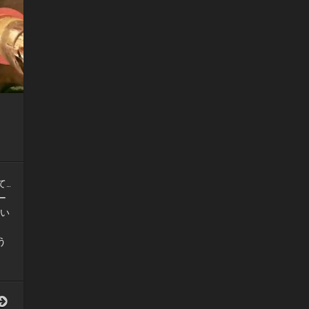
て…
ー
とい
う
一