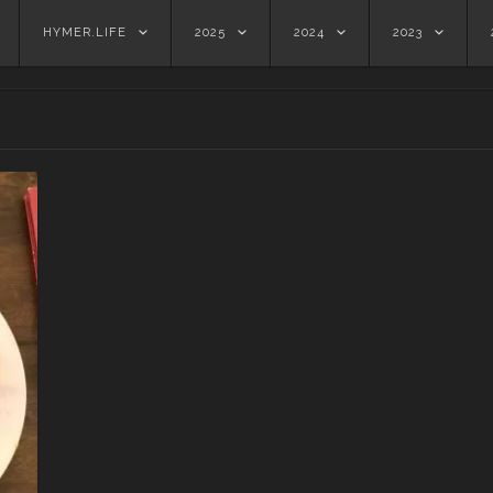
HYMER.LIFE
2025
2024
2023