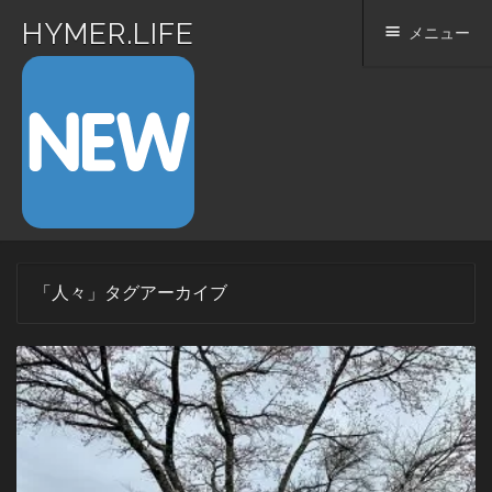
HYMER.LIFE
メニュー
コ
「
人々
」タグアーカイブ
ン
テ
ン
ツ
へ
ス
キ
ッ
プ