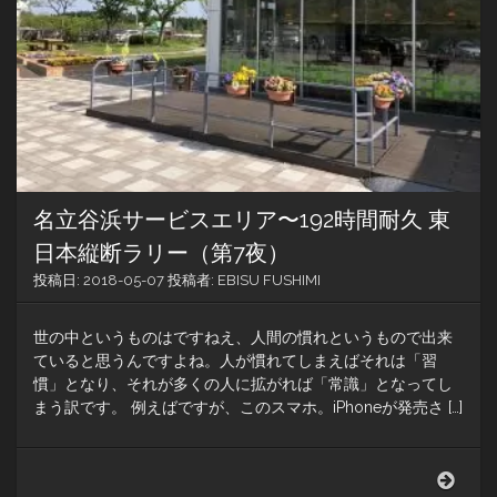
オ
ー
プ
ン
に
行
っ
て
き
た！
名立谷浜サービスエリア〜192時間耐久 東
日本縦断ラリー（第7夜）
投稿日:
2018-05-07
投稿者:
EBISU FUSHIMI
世の中というものはですねえ、人間の慣れというもので出来
ていると思うんですよね。人が慣れてしまえばそれは「習
慣」となり、それが多くの人に拡がれば「常識」となってし
まう訳です。 例えばですが、このスマホ。iPhoneが発売さ […]
名
立