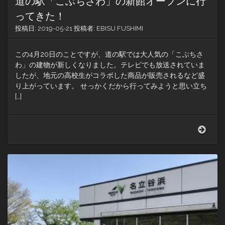
道の駅「こぶちさわ」の新館オープンに行
ってきた！
投稿日:
2019-05-21
投稿者:
EBISU FUSHIMI
この4月20日のことですが、道の駅では大人気の「こぶちさ
わ」の建物が新しくなりました。テレビでも放送されていま
したが、地元の高校生がコラボした商品が販売されるなど盛
り上がっています。 せっかくだから行ってみようと思い立ち
[…]
道
の
駅
「こ
ぶ
ち
さ
わ」
の
新
館