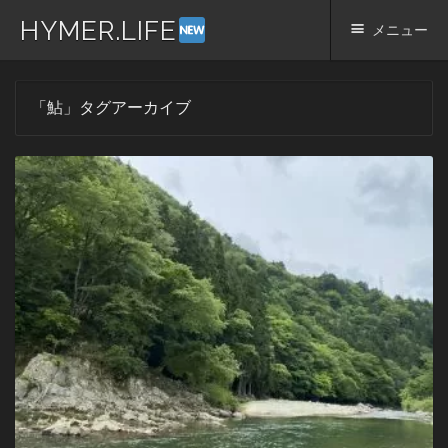
HYMER.LIFE
メニュー
コ
「
鮎
」タグアーカイブ
ン
テ
ン
ツ
へ
ス
キ
ッ
プ