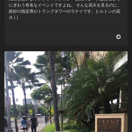
にぎわう有名なイベントですよね。 そんな花火を見るのに、
絶好の指定席がトランプタワーのラナイです。ヒルトンの花
火 […]
ワ
イ
キ
キ
の
花
火
を
ト
ラ
ン
プ
タ
ワ
ー
の
ラ
ナ