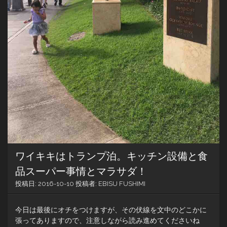
イ
か
ら
見
る
と…
こ
ん
な
感
じ！
（動
画
あ
り）
ワイキキはトランプ泊。キッチン設備と食
品スーパー事情とマラサダ！
投稿日:
2016-10-10
投稿者:
EBISU FUSHIMI
今日は最後にオチをつけますが、その伏線を文中のどこかに
張ってありますので、注意しながら読み進めてくださいね