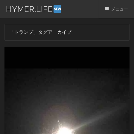
HYMER.LIFE
メニュー
コ
「
トランプ
」タグアーカイブ
ン
テ
ン
ツ
へ
ス
キ
ッ
プ