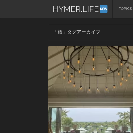
HYMER.LIFE
コ
TOPICS
ン
テ
ン
「
旅
」タグアーカイブ
ツ
へ
ス
キ
ッ
プ