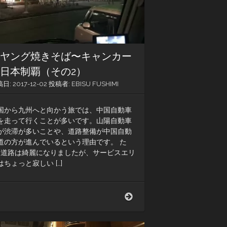
暑
い
オ
ラ
ン
ダ
ペヤング焼きそば〜キャンカー
に
到
日本制覇（その2）
着
稿日:
2017-12-02
投稿者:
EBISU FUSHIMI
国から九州へと向かう旅では、中国自動車
を走って行くことが多いです。山陽自動車
が渋滞が多いことや、道路整備が中国自動
道の方が進んでいるという理由です。 た
…道路は綺麗になりましたが、サービスエリ
はちょっと寂しい […]
ペ
ヤ
ン
グ