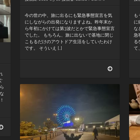
今の世の中、旅に出るにも緊急事態宣言を気
も
にしながらの出発になりますよね。昨年末か
に
ら年初にかけては第3波だとかで緊急事態宣言
な
でした。 もちろん、旅に出ないで基地に閉じ
急
こもるだけのアウトドア生活をしていたわけ
る
です。 そういえ […]
て
さ
あ、
れ
2021
ぐ
年
ら
最
な
初
！
の
旅
は？
と
い
う