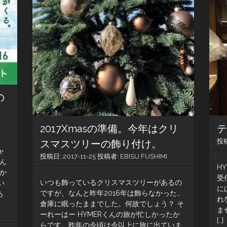
第
東
24
日
番）
本
縦
断
ラ
リ
ー
（第
16
の
夜）
2017Xmasの準備。今年はクリ
投
スマスツリーの飾り付け。
ャ
投稿日:
2017-11-25
投稿者:
EBISU FUSHIMI
うん
H
か
受
いつも飾っているクリスマスツリーがあるの
い
に
ですが、なんと昨年2016年は飾らなかった…
あ
れ
倉庫に眠ったままでした。何故でしょう？ そ
ま
ーれーはー HYMERくんの旅が忙しかったか
[…]
らです。昨年の今頃は今以上に旅に出ていま