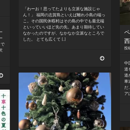
）
「わーお！思ってたよりも立派な施設じゃ
ん！」 福岡の志賀島といえば離れ小島の端っ
こ。その国民休暇村はその島の中でも最北端
といっていいほど先の先。あまり期待してい
ー
なかったのですが、なかなか立派なところで
ー
した。 とても広くて […]
西
スで
投
沢
志
賀
中
島〜
道
国
道
道
民
の
車
休
駅
だ
暇
「厳
ア
村
美
（四
渓」〜
国
192
九
時
州
間
R-
耐
1
久