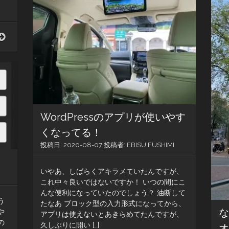
中
泊
「静
岡」
道
へ〜
の
GoTo
駅
東
ち
京
く
2
さ
泊
3
日
WordPressのアプリが使いやす
500km（第
3
くなってる！
夜）
投稿日:
2020-08-07
投稿者:
EBISU FUSHIMI
いやあ、しばらくアキラメていたんですが、
これ中々良いではないですか！ いつの間にこ
んな便利になっていたのでしょう？ 油断して
う
たなあ ブロック型の入力形式になってから、
や
アプリは使えないとあきらめてたんですが、
の
久しぶりに開い […]