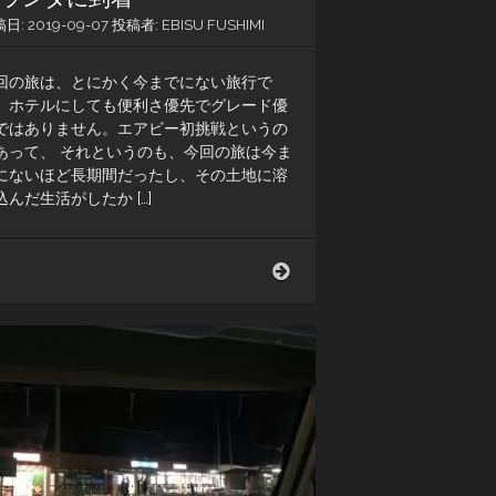
稿日:
2019-09-07
投稿者:
EBISU FUSHIMI
回の旅は、とにかく今までにない旅行で
。ホテルにしても便利さ優先でグレード優
ではありません。エアビー初挑戦というの
あって、 それというのも、今回の旅は今ま
にないほど長期間だったし、その土地に溶
込んだ生活がしたか […]
な
ん
て
こ
っ
た！
過
去
一
番
に