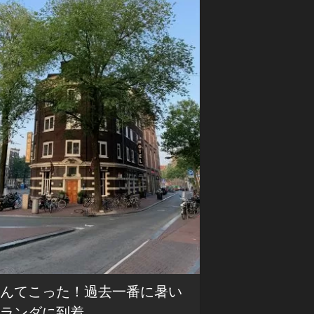
日
の
夕
方〜
GoTo
東
京
2
泊
3
日
500km（第
2
夜）
なんてこった！過去一番に暑い
オランダに到着