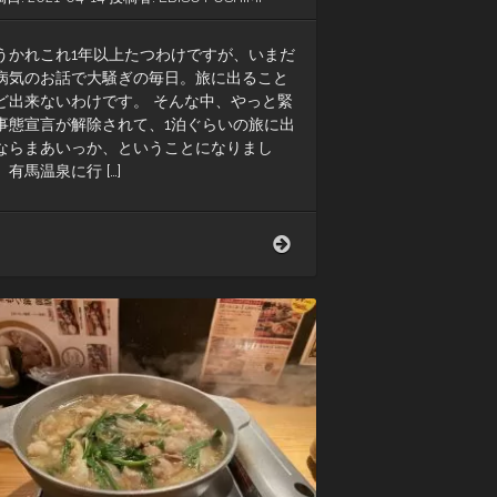
うかれこれ1年以上たつわけですが、いまだ
病気のお話で大騒ぎの毎日。旅に出ること
ど出来ないわけです。 そんな中、やっと緊
事態宣言が解除されて、1泊ぐらいの旅に出
ならまあいっか、ということになりまし
、有馬温泉に行 […]
有
馬
温
泉