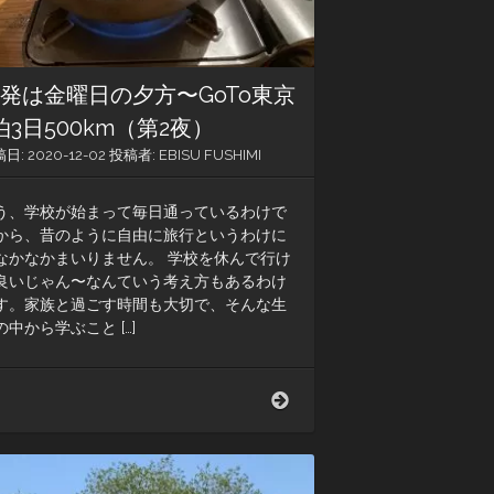
発は金曜日の夕方〜GoTo東京
泊3日500km（第2夜）
稿日:
2020-12-02
投稿者:
EBISU FUSHIMI
う、学校が始まって毎日通っているわけで
から、昔のように自由に旅行というわけに
なかなかまいりません。 学校を休んで行け
良いじゃん〜なんていう考え方もあるわけ
す。家族と過ごす時間も大切で、そんな生
の中から学ぶこと […]
出
発
は
金
曜