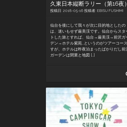
久東日本縦断ラリー（第16夜
投稿日:
2018-05-16
投稿者:
EBISU FUSHIMI
仙台を後にして我々が次に目的地としたの
は、迷いもせず厳美渓です。仙台からスタ
トした旅とすれば、仙台→厳美渓→前沢ガ
デン→ホテル紫苑…というのがツアーコー
すが、ホテルは昨夜泊まったばかりだし前
ガーデンは閉業と地図 […]