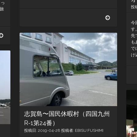
 っ
投
旅
WordPress
の
今
ア
す
プ
吹
先
リ
き
も
が
出
で
使
し
け
い
が
や
で
す
き
く
ま
な
し
っ
た！
て
る！
志賀島〜国民休暇村（四国九州
R-1第24番）
投稿日:
2019-04-28
投稿者:
EBISU FUSHIMI