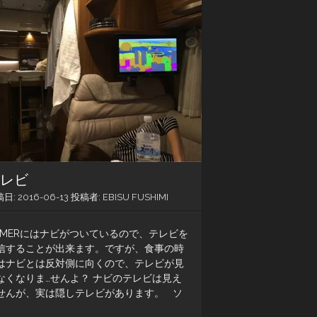
焼
き
そ
ば〜
キ
ャ
ン
カ
ー
西
日
本
制
テレビ
覇
（そ
稿日:
2016-06-13
投稿者:
EBISU FUSHIMI
の
2）
YMERにはナビがついているので、テレビを
信することが出来ます。ですが、食事の時
はナビとは反対側に向くので、テレビが見
なくなりま…せんよ？ ナビのテレビは見え
せんが、実は隠しテレビがあります。 ソ