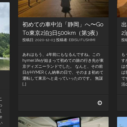
わ
け
で
石
初めての車中泊「静岡」へ〜Go
出
垣
島
To東京2泊3日500km（第3夜）
2
投稿日:
2020-12-03
投稿者:
EBISU FUSHIMI
投
あれはもう、4年前にもなるんですね。この
も
hymer.lifeが始まって初めての旅の行き先が東
す
京ディズニーランドでした。 なんと、その前
は
日がHYMERくん納車の日で、そのまま初めて
ば
運転して東京へと走っていったのです。 無謀
で
[…]
活
こ
初
っ
め
く
て
e
の
い
車