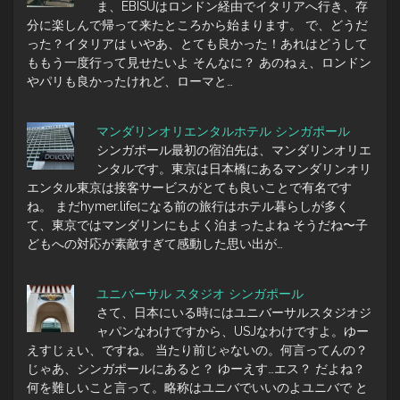
ま、EBISUはロンドン経由でイタリアへ行き、存
分に楽しんで帰って来たところから始まります。 で、どうだ
った？イタリアは いやあ、とても良かった！あれはどうして
ももう一度行って見せたいよ そんなに？ あのねぇ、ロンドン
やパリも良かったけれど、ローマと…
マンダリンオリエンタルホテル シンガポール
シンガポール最初の宿泊先は、マンダリンオリエ
ンタルです。東京は日本橋にあるマンダリンオリ
エンタル東京は接客サービスがとても良いことで有名です
ね。 まだhymer.lifeになる前の旅行はホテル暮らしが多く
て、東京ではマンダリンにもよく泊まったよね そうだね〜子
どもへの対応が素敵すぎて感動した思い出が…
ユニバーサル スタジオ シンガポール
さて、日本にいる時にはユニバーサルスタジオジ
ャパンなわけですから、USJなわけですよ。ゆー
えすじぇい、ですね。 当たり前じゃないの。何言ってんの？
じゃあ、シンガポールにあると？ ゆーえす…エス？ だよね？
何を難しいこと言って。略称はユニバでいいのよユニバで と