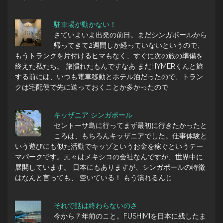
駐車場が動かない！
さていよいよ出発の前日。まだシンガポールから
帰ってきて2週間しか経っていないというので、
もうトランクを片付けるヒマもなく、すぐに次の旅の準備を
終えた私たち。 旅慣れたもんですなあ まだHYMERくんと旅
する前には、いつも電車移動とホテル泊だったので、トラン
クは宅配便で先に送っておくことか多かったので…
キッザニア シンガポール
セントーサ島に行ってまず最初に行きたかったと
ころは、もちろんキッザニアでした。仕事体験と
いう遊びにも似た活動でキッゾというお金を稼ぐというテー
マパークです。元々はメキシコの会社なんですが、世界中に
展開しています。 日本にもありますが、シンガポールの特徴
はなんと言っても、 空いている！ もう潰れるんじ…
それで話は終わらないのさ
今から７年前のこと。FUSHIMIを日本に残したま