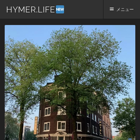
HYMER.LIFE
メニュー
コ
ン
テ
ン
ツ
へ
ス
キ
ッ
プ