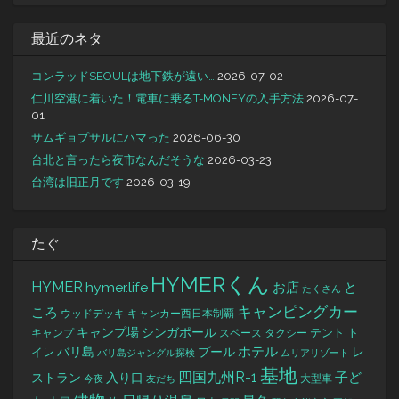
最近のネタ
コンラッドSEOULは地下鉄が遠い…
2026-07-02
仁川空港に着いた！電車に乗るT-MONEYの入手方法
2026-07-
01
サムギョプサルにハマった
2026-06-30
台北と言ったら夜市なんだそうな
2026-03-23
台湾は旧正月です
2026-03-19
たぐ
HYMERくん
HYMER
hymer.life
お店
と
たくさん
キャンピングカー
ころ
キャンカー西日本制覇
ウッドデッキ
キャンプ場
シンガポール
タクシー
テント
ト
キャンプ
スペース
バリ島
ホテル
レ
プール
イレ
バリ島ジャングル探検
ムリアリゾート
基地
四国九州R-1
ストラン
子ど
入り口
大型車
今夜
友だち