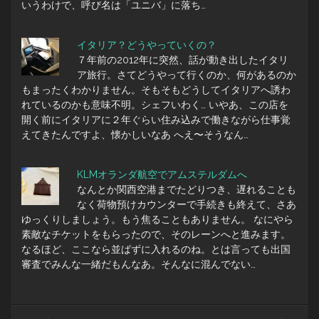
いうわけで、呼び名は「ユニバ」に落ち…
イタリア？どうやっていくの？
７年前の2012年に突然、話が動き出したイタリ
ア旅行。さてどうやって行くのか、何があるのか
もまったくわかりません。そもそもどうしてイタリアへ誘わ
れているのかも意味不明。シェフいわく… いやあ、この店を
開く前にイタリアに２年ぐらい住み込みで働きながら仕事覚
えてきたんですよ、懐かしいなあ へえ〜そうなん…
KLMオランダ航空でアムステルダムへ
なんとか関西空港までたどりつき、遅れることも
なく荷物預けカウンターで手続きも終えて、さあ
ゆっくりしましょう。もう焦ることもありません。 なにやら
素敵なチケットをもらったので、そのレーンへと進みます。
なるほど、ここなら並ばずに入れるのね。とは言っても出国
審査でみんな一緒だもんなあ。そんなに混んでない…