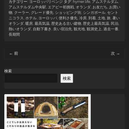
カテゴリー:
ヨーロッパリベンジ
タグ:
hymer.life
,
アムステルダム
,
アムステルダム中央駅
,
エアビー初挑戦
,
オランダ
,
お友だち
,
お買い
物
,
クーラー
,
グレード優先
,
ショッピング街
,
シンガポール
,
セント
ニコラス
,
ホテル
,
ヨーロッパ
,
便利さ優先
,
冷房
,
到着
,
土地
,
旅
,
暑い
オランダ
,
暖房
,
最高気温
,
歴史ある古い建物
,
歴史上最高気温
,
民泊
,
熱いオランダ
,
自動下書き
,
良い宿泊先
,
観光地
,
観測史上
,
過去一番
,
長期間
投
←
前
次
→
稿
ナ
ビ
検索
ゲ
検索
ー
シ
ョ
ン