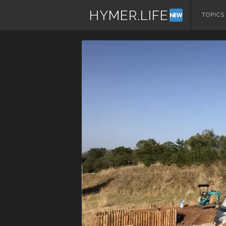
HYMER.LIFE
コ
TOPICS
ン
テ
ン
ツ
へ
ス
キ
ッ
プ