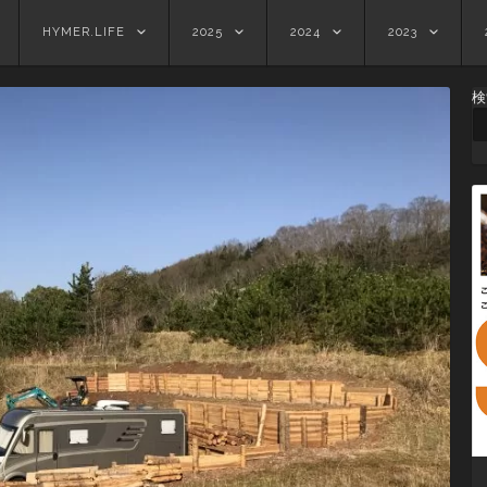
HYMER.LIFE
2025
2024
2023
検