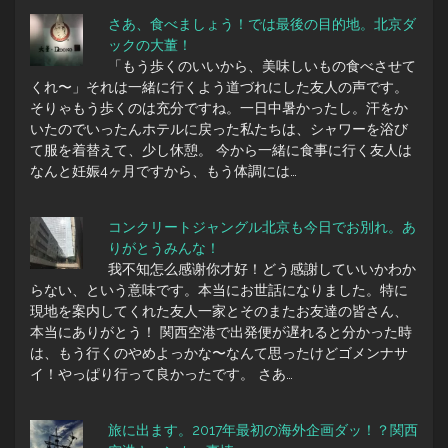
さあ、食べましょう！では最後の目的地。北京ダ
ックの大董！
「もう歩くのいいから、美味しいもの食べさせて
くれ〜」それは一緒に行くよう道づれにした友人の声です。
そりゃもう歩くのは充分ですね。一日中暑かったし。汗をか
いたのでいったんホテルに戻った私たちは、シャワーを浴び
て服を着替えて、少し休憩。 今から一緒に食事に行く友人は
なんと妊娠4ヶ月ですから、もう体調には…
コンクリートジャングル北京も今日でお別れ。あ
りがとうみんな！
我不知怎么感谢你才好！どう感謝していいかわか
らない、という意味です。本当にお世話になりました。特に
現地を案内してくれた友人一家とそのまたお友達の皆さん、
本当にありがとう！ 関西空港で出発便が遅れると分かった時
は、もう行くのやめよっかな〜なんて思ったけどゴメンナサ
イ！やっぱり行って良かったです。 さあ…
旅に出ます。2017年最初の海外企画ダッ！？関西