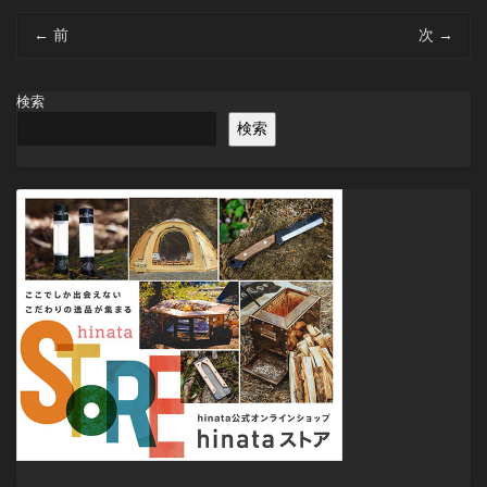
投
←
前
次
→
稿
ナ
ビ
検索
ゲ
検索
ー
シ
ョ
ン