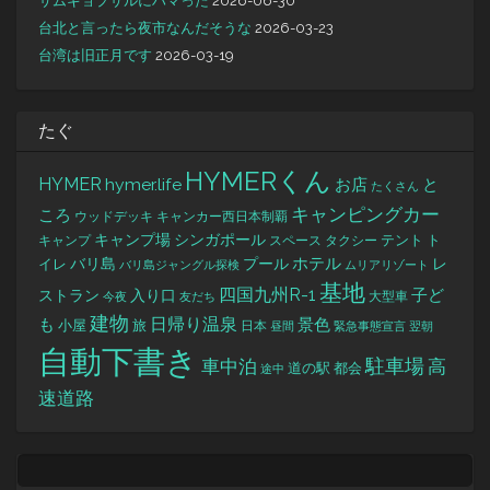
サムギョプサルにハマった
2026-06-30
台北と言ったら夜市なんだそうな
2026-03-23
台湾は旧正月です
2026-03-19
たぐ
HYMERくん
HYMER
hymer.life
お店
と
たくさん
キャンピングカー
ころ
キャンカー西日本制覇
ウッドデッキ
キャンプ場
シンガポール
タクシー
テント
ト
キャンプ
スペース
バリ島
ホテル
レ
プール
イレ
バリ島ジャングル探検
ムリアリゾート
基地
四国九州R-1
ストラン
子ど
入り口
大型車
今夜
友だち
建物
日帰り温泉
景色
も
小屋
旅
日本
昼間
緊急事態宣言
翌朝
自動下書き
駐車場
車中泊
高
道の駅
都会
途中
速道路