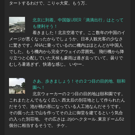
タートするわけで、こりゃ大変。もう万…
北京に到着。中国版UBER「滴滴出行」はとって
も便利そう！
着きました！北京空港です。ここ数年の中国のイ
メージが悪くなったからでしょうか、日本人観光客の少なさ
に驚きです。ANAに乗っているのに機内はほとんどが中国人
でした。もう機内から完全アウェイの雰囲気。 飛行機から降
り立つと心配していた天候も豪雨は過ぎ去っていて、曇りで
むしろ暑過ぎず、快適な感じ。 いやー…
さあ、歩きましょう！その２つ目の目的地、頤和
園へ！
北京ウォーカーの２つ目の目的地は頤和園です。
これまたとんでもなく広い…西太后の別荘地として作られたん
だそうで、池が桃の形になっている人工池なんだそうです。
その掘った土で山を作ってその上に御堂を建てるという気合
の入った別荘地。 その広さは…290ヘクタール…東京ドーム62
個分に相当するそうで。 チケ…