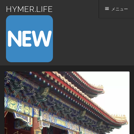
HYMER.LIFE
メニュー
コ
ン
テ
ン
ツ
へ
ス
キ
ッ
プ