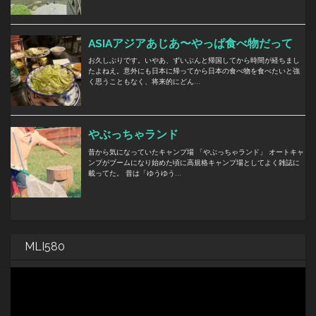
MLI580
動
画
プ
レ