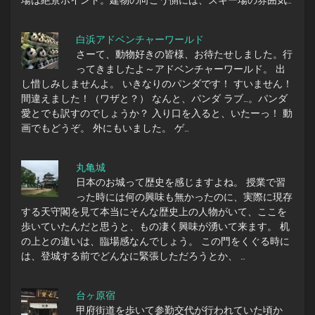
白浜アドベンチャーワールド
さーて、動物好きの皆様、お待たせしました。行
ってきましたよ～アドベンチャーワールド。 出
し惜しみしませんよ。 いきなりのパンダです！ すいません！
間違えました！（ワザと？） なんと、パンダ ラブ…。パンダ
愛とでも訳すのでしょうか？ 入り口を入ると、いたーっ！ 動
画でもどうぞ。 外にもいました。 ゲ…
丸亀城
日本のお城って歴史を感じますよね。 授業で習
った時には何の興味も無かったのに、実際に現存
する天守閣を見て本当にそんな歴史上の人物がいて、ここを
歩いていたんだと思うと、もの凄く興味が湧いて来ます。 机
の上との違いは、臨場感なんでしょう。 この門をくぐる時に
は、登城する前でどんなに緊張しただろうとか、 …
台ヶ原宿
甲府街道を歩いて参勤交代が行われていた頃か