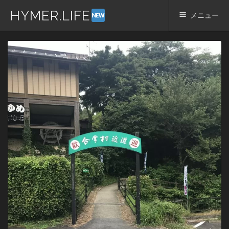
HYMER.LIFE
メニュー
コ
ン
テ
ン
ツ
へ
ス
キ
ッ
プ