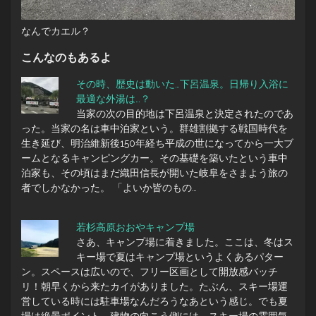
なんでカエル？
こんなのもあるよ
その時、歴史は動いた…下呂温泉。日帰り入浴に
最適な外湯は…？
当家の次の目的地は下呂温泉と決定されたのであ
った。当家の名は車中泊家という。群雄割拠する戦国時代を
生き延び、明治維新後150年経ち平成の世になってから一大ブ
ームとなるキャンピングカー。その基礎を築いたという車中
泊家も、その頃はまだ織田信長が開いた岐阜をさまよう旅の
者でしかなかった。 「よいか皆のもの…
若杉高原おおやキャンプ場
さあ、キャンプ場に着きました。ここは、冬はス
キー場で夏はキャンプ場というよくあるパター
ン。スペースは広いので、フリー区画として開放感バッチ
リ！朝早くから来たカイがありました。たぶん、スキー場運
営している時には駐車場なんだろうなあという感じ。でも夏
場は絶景ポイント。建物の向こう側には、スキー場の雰囲気…