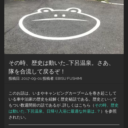
その時、歴史は動いた…下呂温泉。さあ、
隊を合流して戻るぞ！
投稿日:
2017-09-01
投稿者:
EBISU FUSHIMI
このお話は、いまやキャンピングカーブームを巻き起こして
いる車中泊家の歴史を紐解く歴史秘話である。歴史といって
もつい数週間前の話であるが…詳しくはこちら（
その時、歴史
は動いた…下呂温泉。日帰り入浴に最適な外湯は…？
）を参照
されたい。