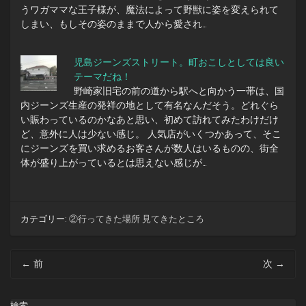
うワガママな王子様が、魔法によって野獣に姿を変えられて
しまい、もしその姿のままで人から愛され…
児島ジーンズストリート。町おこしとしては良い
テーマだね！
野崎家旧宅の前の道から駅へと向かう一帯は、国
内ジーンズ生産の発祥の地として有名なんだそう。どれぐら
い賑わっているのかなあと思い、初めて訪れてみたわけだけ
ど、意外に人は少ない感じ。 人気店がいくつかあって、そこ
にジーンズを買い求めるお客さんが数人はいるものの、街全
体が盛り上がっているとは思えない感じが…
カテゴリー:
②行ってきた場所 見てきたところ
投
←
前
次
→
稿
ナ
ビ
検索