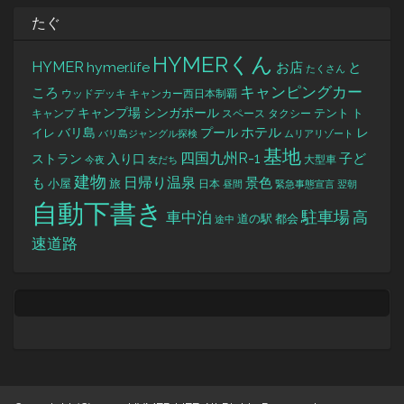
たぐ
HYMERくん
HYMER
hymer.life
お店
と
たくさん
キャンピングカー
ころ
キャンカー西日本制覇
ウッドデッキ
キャンプ場
シンガポール
タクシー
テント
ト
キャンプ
スペース
バリ島
ホテル
レ
プール
イレ
バリ島ジャングル探検
ムリアリゾート
基地
四国九州R-1
ストラン
子ど
入り口
大型車
今夜
友だち
建物
日帰り温泉
景色
も
小屋
旅
日本
昼間
緊急事態宣言
翌朝
自動下書き
駐車場
車中泊
高
道の駅
都会
途中
速道路