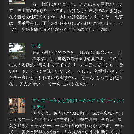
ら、七賢はありました。 ここは台ヶ原宿といっ
て、中山道の宿場の一つです。今はもう江戸時代の面影は少
なく普通の住宅街ですが、少しだけ名残がありました。 七賢
は、明治天皇もご下向されお泊りになられたと言います。 そ
して、水信玄餅で有名になったこちらのお店。金精軒…
桂浜
高知の思い出のつづき。 桂浜の見晴台から。こ
の素晴らしい自然の造形美は必見です。 この下
に見える砂浜の真ん中でアイスクリームを売ってました。 暑
い中、冷たくって美味しいかった。 そして、入場料がメチャ
クチャ高いと言われている水族館へ。 うーん…とっても微妙
な…。アカメ怖い…。 うーん…これもなんかニ…
ディズニー美女と野獣ルーム〜ディズニーランド
ホテル
そうそう。もうひとつお話しするのを忘れてた！
ディズニーランドホテルに宿泊した一番の理由。それは、美
女と野獣キャラクタールームの予約が取れたからです。 ディ
ズニー美女と野獣のお話は、人を見かけだけで判断してしま