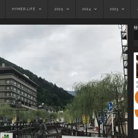
HYMER.LIFE
2025
2024
2023
検