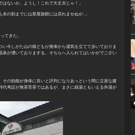
ではないか。ようし！これで大丈夫じゃ！」
も未の刻までに山形屋旅館には戻れませぬが…」
戻ってきた。
つい今しがた山の猿どもが身体から湯気を立てて歩いておりま
温泉が湧いておりまする。そちらへ入られてはいかがでござい
、その効能が身体に良いと評判になりあっという間に立派な建
時代考証が無茶苦茶ではあるが、まさに銭湯ともいえる外湯が