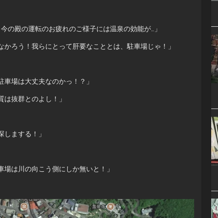
し今の殿の運転のお疲れのご様子には温泉の効能が…」
なかろう！我らにとって肝要なこととは、駐車場じゃ！」
駐車場は大丈夫なのかっ！？」
質は抜群とのよし！」
探しまする！」
車場は川の向こう側にしか無いと！」