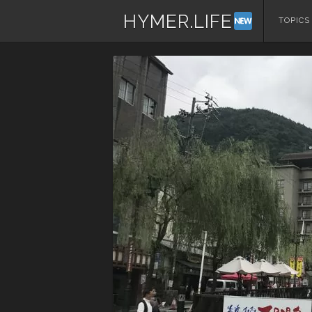
HYMER.LIFE
コ
TOPICS
ン
テ
ン
ツ
へ
ス
キ
ッ
プ