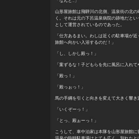
「なんと…」
山形屋旅館は飛騨川の北側、温泉街の北の
く。それは元の下呂温泉病院の跡地だとい
として運営されているのであった。
「仕方あるまい。わしは近くの駐車場が近
旅館へ向かい入浴するのだ！」
「し、しかし殿っ！」
「案ずるな！子どもらを先に風呂に入れて
「殿っ！」
「殿っぉっ！」
馬の手綱を引くと向きを変えて大きく響き
「いくぞーっ！」
「とっ、殿ぉーっ！」
こうして、車中泊家は本隊を山形屋旅館に
温泉の臨時駐車場はとても広く、別れたと