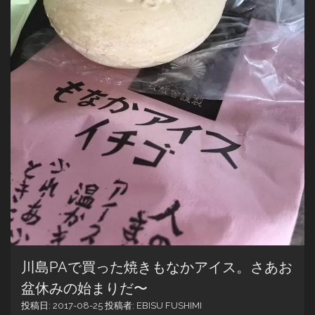
川島PAで買った焼きもなかアイス。さあお
盆休みの始まりだ〜
投稿日:
2017-08-25
投稿者:
EBISU FUSHIMI