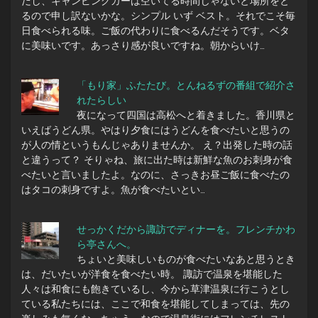
だし、キャンピングカーは空いてる時間じゃないと場所をと
るので申し訳ないかな。シンプル いず ベスト。それでこそ毎
日食べられる味。ご飯の代わりに食べるんだそうです。ベタ
に美味いです。あっさり感が良いですね。朝からいけ…
「もり家」ふたたび。とんねるずの番組で紹介さ
れたらしい
夜になって四国は高松へと着きました。香川県と
いえばうどん県。やはり夕食にはうどんを食べたいと思うの
が人の情というもんじゃありませんか。 え？出発した時の話
と違うって？ そりゃね、旅に出た時は新鮮な魚のお刺身が食
べたいと言いましたよ。なのに、さっきお昼ご飯に食べたの
はタコの刺身ですよ。魚が食べたいとい…
せっかくだから諏訪でディナーを。フレンチかわ
ら亭さんへ。
ちょいと美味しいものが食べたいなあと思うとき
は、だいたいが洋食を食べたい時。 諏訪で温泉を堪能した
人々は和食にも飽きているし、今から草津温泉に行こうとし
ている私たちには、ここで和食を堪能してしまっては、先の