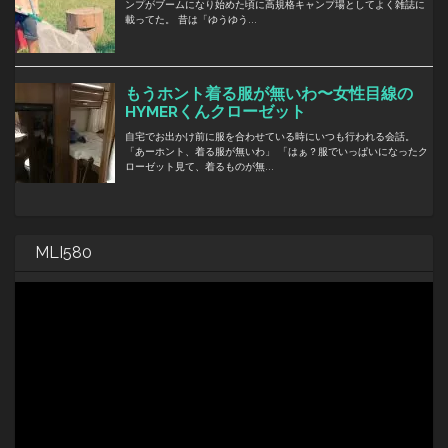
MLI580
動
画
プ
レ
ー
ヤ
ー