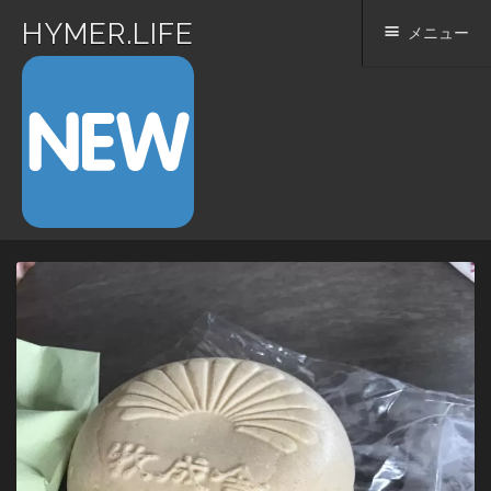
HYMER.LIFE
メニュー
コ
ン
テ
ン
ツ
へ
ス
キ
ッ
プ