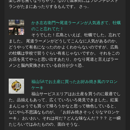
楽しみも無くなっちゃう。なので温泉街にはフレンチレスト
ランがたまにあったりするもんです。 さっ…
かき左右衛門〜尾道ラーメンが人気過ぎて、牡蠣
のこと忘れてた！
そうでした！広島といえば、牡蠣でした。忘れて
ました。 尾道ラーメンがどうしてこんなに人気があるのか、
どうやって有名になったのかよくわからないのですが、広島
の牡蠣は学校で習うぐらい有名じゃないですか。 それをこの
お店を見てやっと思い出すあたり、かなり尾道と言えばラー
メンと脳内変換されている自分が少々恐…
福山SAでお土産に買ったお好み焼き風のマロン
ケーキ
福山サービスエリアはお土産を買うのに最適でし
た。品揃えもあって、広くていろいろ発見できました。紅葉
まんじゅうでも買って帰ろうかなと思って物色していると、
なにやら不思議なものが。 「お好み焼きそっくりなマロンケ
ーキ」 おいおい。それは何だ？どんな味なんだ？？？ と一瞬
たじろいではみたものの、面白そうな…