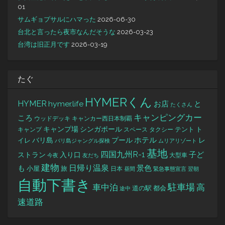
01
サムギョプサルにハマった
2026-06-30
台北と言ったら夜市なんだそうな
2026-03-23
台湾は旧正月です
2026-03-19
たぐ
HYMERくん
HYMER
hymer.life
お店
と
たくさん
キャンピングカー
ころ
キャンカー西日本制覇
ウッドデッキ
キャンプ場
シンガポール
タクシー
テント
ト
キャンプ
スペース
バリ島
ホテル
レ
プール
イレ
バリ島ジャングル探検
ムリアリゾート
基地
四国九州R-1
ストラン
子ど
入り口
大型車
今夜
友だち
建物
日帰り温泉
景色
も
小屋
旅
日本
昼間
緊急事態宣言
翌朝
自動下書き
駐車場
車中泊
高
道の駅
都会
途中
速道路