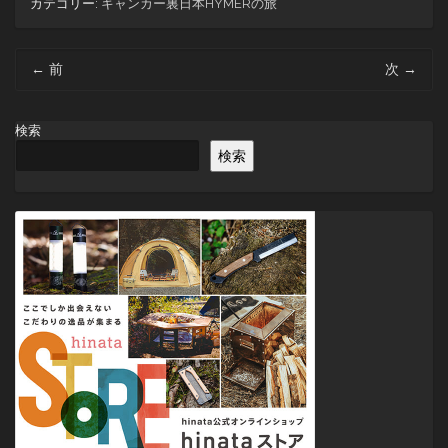
カテゴリー:
キャンカー裏日本HYMERの旅
投
←
前
次
→
稿
ナ
ビ
検索
ゲ
検索
ー
シ
ョ
ン