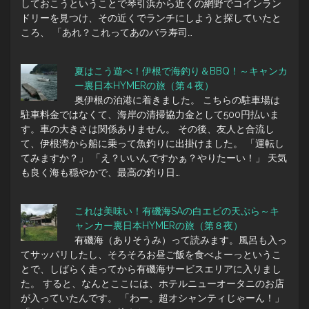
しておこうということで琴引浜から近くの網野でコインラン
ドリーを見つけ、その近くでランチにしようと探していたと
ころ、 「あれ？これってあのバラ寿司…
夏はこう遊べ！伊根で海釣り＆BBQ！～キャンカ
ー裏日本HYMERの旅（第４夜）
奥伊根の泊港に着きました。 こちらの駐車場は
駐車料金ではなくて、海岸の清掃協力金として500円払いま
す。車の大きさは関係ありません。 その後、友人と合流し
て、伊根湾から船に乗って魚釣りに出掛けました。 「運転し
てみますか？」 「え？いいんですかぁ？やりたーい！」 天気
も良く海も穏やかで、最高の釣り日…
これは美味い！有磯海SAの白エビの天ぷら～キ
ャンカー裏日本HYMERの旅（第８夜）
有磯海（ありそうみ）って読みます。風呂も入っ
てサッパリしたし、そろそろお昼ご飯を食べよーっというこ
とで、しばらく走ってから有磯海サービスエリアに入りまし
た。 すると、なんとここには、ホテルニューオータニのお店
が入っていたんです。 「わー。超オシャンティじゃーん！」