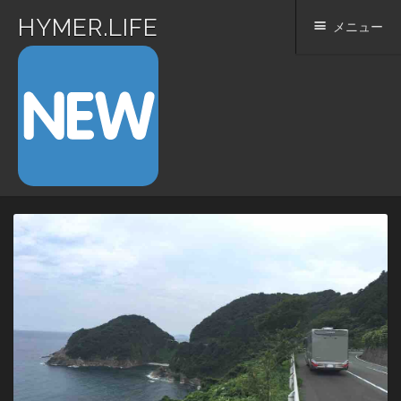
HYMER.LIFE
メニュー
コ
ン
テ
ン
ツ
へ
ス
キ
ッ
プ