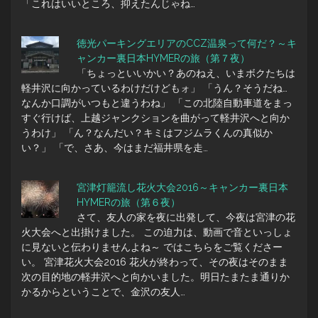
「これはいいところ、抑えたんじゃね…
徳光パーキングエリアのCCZ温泉って何だ？～キ
ャンカー裏日本HYMERの旅（第７夜）
「ちょっといいかい？あのねえ、いまボクたちは
軽井沢に向かっているわけだけどもォ」 「うん？そうだね…
なんか口調がいつもと違うわね」 「この北陸自動車道をまっ
すぐ行けば、上越ジャンクションを曲がって軽井沢へと向か
うわけ」 「ん？なんだい？キミはフジムラくんの真似か
い？」 「で、さあ、今はまだ福井県を走…
宮津灯籠流し花火大会2016～キャンカー裏日本
HYMERの旅（第６夜）
さて、友人の家を夜に出発して、今夜は宮津の花
火大会へと出掛けました。 この迫力は、動画で音といっしょ
に見ないと伝わりませんよね～ ではこちらをご覧くださー
い。 宮津花火大会2016 花火が終わって、その夜はそのまま
次の目的地の軽井沢へと向かいました。明日たまたま通りか
かるからということで、金沢の友人…