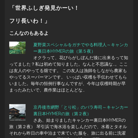
「世界ふしぎ発見かーい！
フリ長いわ！」
こんなのもあるよ
夏野菜スペシャルをガチでやる料理人～キャンカ
ー裏日本HYMERの旅（第５夜）
オクラって、花びらがしぼんだ後に出来るって知
ってました？私は初めて知りました。なんと不思議な…。ここ
は友人のやってる畑です。 この友人は漁師をしながら農家も
やってるスーパーマンです。 いっぱい収穫を手伝わせてもら
いました。毎年の恒例行事なんですが、今年は収穫時期が早
まったみたいで、農作業はほとんどな…
京丹後市網野「とり松」のバラ寿司～キャンカー
裏日本HYMERの旅（第２夜）
さあ、始まりましたキャンカー裏日本HYMERの
旅（第２夜） 琴引浜で海水浴を楽しんだので、水着とタオル
それから昨日の車中泊まで来ていた服を、旅に出る前に洗濯