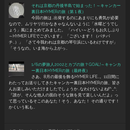
それは京都の丹後半島で始まった！～キャンカー
裏日本HYMERの旅（第１夜）
今回の旅は…出発するのにあまりにも勇気が必要
なので、ムリヤリ行かなきゃなんないように「水曜どうでし
ょう」風にまとめてみました。 「ハイい～どうもお久しぶり
～HYMER LIFEでございます」 「ございます！（パチパ
チ…）」 「さて今我われは京都の琴引浜にいるわけですが」
「そうなの。いま海から上がっ…
1/6の夢旅人2002とカブの旅？GOAL!～キャンカ
ー裏日本HYMERの旅（最終夜）
さあ、8月の最後を飾るHYMER LIFE…。11日間に
わたってお送りしてきたキャンカー裏日本HYMERの旅、皆さ
んお楽しみいただけましたでしょうか…なわけないよねf^_^;
『誰が、そんな他人の面白そうな旅を見て楽しいんだよ』っ
て思っているそこのあなた！そう、あなた！ その通りです！
かくいう私も…