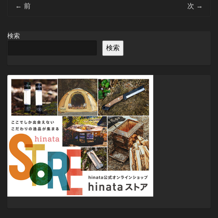
投
←
前
次
→
稿
ナ
ビ
検索
ゲ
検索
ー
シ
ョ
ン