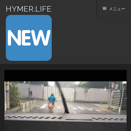
HYMER.LIFE
メニュー
コ
ン
テ
ン
ツ
へ
ス
キ
ッ
プ