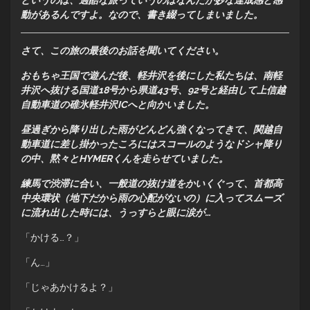
動があるんですよ。なので、書き綴ってしまいました。
さて、この旅の最後のお話を聞いてください。
おもちゃ王国で遊んだ後、軽井沢を後にした私たちは、南軽
井沢へ抜ける国道18号から県道43号、92号と経由して上信越
自動車道の碓氷軽井沢ICへと向かいました。
昼過ぎから降り出した雨がどんどん強くなってきて、関越自
動車道に差し掛かったころにはスコールのようなドシャ降り
の中、黙々とHYMERくんを走らせていました。
練馬で渋滞に合い、一般道の抜け道をかいくぐって、首都高
中央環状（地下だから雨の心配がないの）に入ってスムーズ
に流れ出した時には、うっすらと眼に涙が…
「かける…？」
「ん…」
「じゃあかけるよ？」