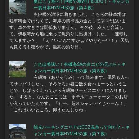
夏はこう遊べ！伊根で海釣り＆BBQ！～キャンカ
ー裏日本HYMERの旅（第４夜）
奥伊根の泊港に着きました。 こちらの駐車場は
駐車料金ではなくて、海岸の清掃協力金として500円払いま
す。車の大きさは関係ありません。 その後、友人と合流し
て、伊根湾から船に乗って魚釣りに出掛けました。 「運転し
てみますか？」 「え？いいんですかぁ？やりたーい！」 天気
も良く海も穏やかで、最高の釣り日…
これは美味い！有磯海SAの白エビの天ぷら～キ
ャンカー裏日本HYMERの旅（第８夜）
有磯海（ありそうみ）って読みます。風呂も入っ
てサッパリしたし、そろそろお昼ご飯を食べよーっというこ
とで、しばらく走ってから有磯海サービスエリアに入りまし
た。 すると、なんとここには、ホテルニューオータニのお店
が入っていたんです。 「わー。超オシャンティじゃーん！」
「これはいいところ、抑えたんじゃね…
徳光パーキングエリアのCCZ温泉って何だ？～キ
ャンカー裏日本HYMERの旅（第７夜）