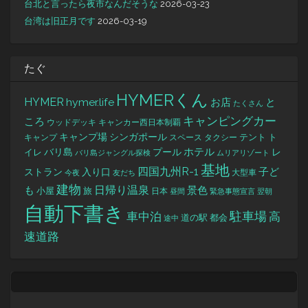
台北と言ったら夜市なんだそうな
2026-03-23
台湾は旧正月です
2026-03-19
たぐ
HYMERくん
HYMER
hymer.life
お店
と
たくさん
キャンピングカー
ころ
キャンカー西日本制覇
ウッドデッキ
キャンプ場
シンガポール
タクシー
テント
ト
キャンプ
スペース
バリ島
ホテル
レ
プール
イレ
バリ島ジャングル探検
ムリアリゾート
基地
四国九州R-1
ストラン
子ど
入り口
大型車
今夜
友だち
建物
日帰り温泉
景色
も
小屋
旅
日本
昼間
緊急事態宣言
翌朝
自動下書き
駐車場
車中泊
高
道の駅
都会
途中
速道路