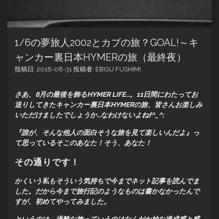
1/6の夢旅人2002とカブの旅？GOAL!～キ
ャンカー裏日本HYMERの旅（最終夜）
投稿日:
2016-08-31
投稿者:
EBISU FUSHIMI
さあ、8月の最後を飾るHYMER LIFE…。11日間にわたってお
送りしてきたキャンカー裏日本HYMERの旅、皆さんお楽しみ
いただけましたでしょうか…なわけないよねf^_^;
『誰が、そんな他人の面白そうな旅を見て楽しいんだよ』っ
て思っているそこのあなた！そう、あなた！
その通りです！
かくいう私もそういう気持ちで今までネット記事を読んでま
した。だから今まで旅行記のようなものは書かなかったんで
すが、初めてやってみました。
というのは、過酷な旅っていうのはなんだか妙な達成感と感