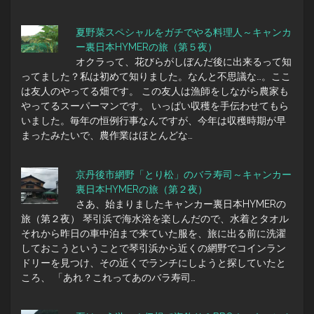
夏野菜スペシャルをガチでやる料理人～キャンカ
ー裏日本HYMERの旅（第５夜）
オクラって、花びらがしぼんだ後に出来るって知
ってました？私は初めて知りました。なんと不思議な…。ここ
は友人のやってる畑です。 この友人は漁師をしながら農家も
やってるスーパーマンです。 いっぱい収穫を手伝わせてもら
いました。毎年の恒例行事なんですが、今年は収穫時期が早
まったみたいで、農作業はほとんどな…
京丹後市網野「とり松」のバラ寿司～キャンカー
裏日本HYMERの旅（第２夜）
さあ、始まりましたキャンカー裏日本HYMERの
旅（第２夜） 琴引浜で海水浴を楽しんだので、水着とタオル
それから昨日の車中泊まで来ていた服を、旅に出る前に洗濯
しておこうということで琴引浜から近くの網野でコインラン
ドリーを見つけ、その近くでランチにしようと探していたと
ころ、 「あれ？これってあのバラ寿司…