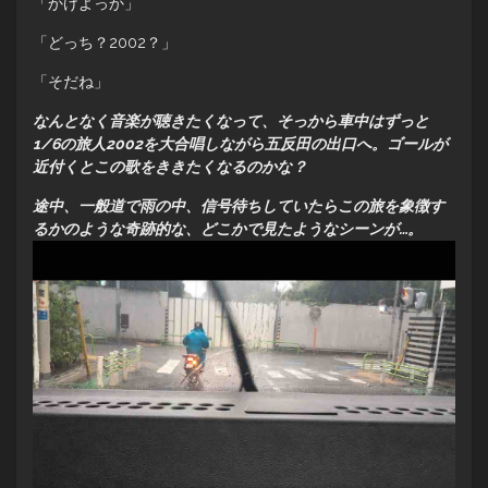
「かけよっか」
「どっち？2002？」
「そだね」
なんとなく音楽が聴きたくなって、そっから車中はずっと
1/6の旅人2002を大合唱しながら五反田の出口へ。ゴールが
近付くとこの歌をききたくなるのかな？
途中、一般道で雨の中、信号待ちしていたらこの旅を象徴す
るかのような奇跡的な、どこかで見たようなシーンが…。