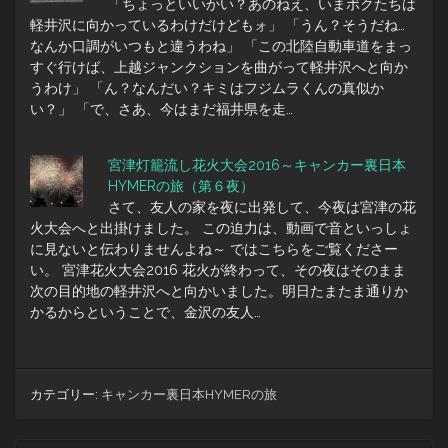
「ちょっといいかい？あのねえ、いまボクたちは
軽井沢に向かっているわけだけどもォ」 「うん？そうだね…
なんか口調がいつもと違うわね」 「この北陸自動車道をまっ
すぐ行けば、上越ジャンクションを曲がって軽井沢へと向か
うわけ」 「ん？なんだい？キミはフジムラくんの真似か
い？」 「で、さあ、今はまだ福井県を走…
宮津灯籠流し花火大会2016～キャンカー裏日本
HYMERの旅（第６夜）
さて、友人の家を夜に出発して、今夜は宮津の花
火大会へと出掛けました。 この迫力は、動画で音といっしょ
に見ないと伝わりませんよね～ ではこちらをご覧くださー
い。 宮津花火大会2016 花火が終わって、その夜はそのまま
次の目的地の軽井沢へと向かいました。明日たまたま通りか
かるからということで、金沢の友人…
カテゴリー:
キャンカー裏日本HYMERの旅