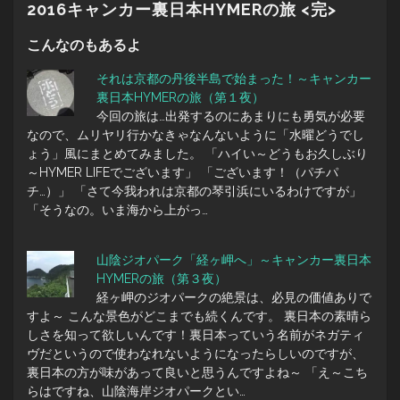
2016キャンカー裏日本HYMERの旅 <完>
こんなのもあるよ
それは京都の丹後半島で始まった！～キャンカー
裏日本HYMERの旅（第１夜）
今回の旅は…出発するのにあまりにも勇気が必要
なので、ムリヤリ行かなきゃなんないように「水曜どうでし
ょう」風にまとめてみました。 「ハイい～どうもお久しぶり
～HYMER LIFEでございます」 「ございます！（パチパ
チ…）」 「さて今我われは京都の琴引浜にいるわけですが」
「そうなの。いま海から上がっ…
山陰ジオパーク「経ヶ岬へ」～キャンカー裏日本
HYMERの旅（第３夜）
経ヶ岬のジオパークの絶景は、必見の価値ありで
すよ～ こんな景色がどこまでも続くんです。 裏日本の素晴ら
しさを知って欲しいんです！裏日本っていう名前がネガティ
ヴだというので使わなれないようになったらしいのですが、
裏日本の方が味があって良いと思うんですよね～ 「え～こち
らはですね、山陰海岸ジオパークとい…