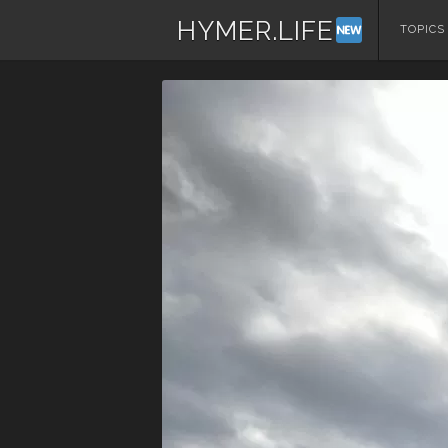
HYMER.LIFE
コ
TOPICS
ン
テ
ン
ツ
へ
ス
キ
ッ
プ