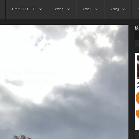
HYMER.LIFE
2025
2024
2023
検