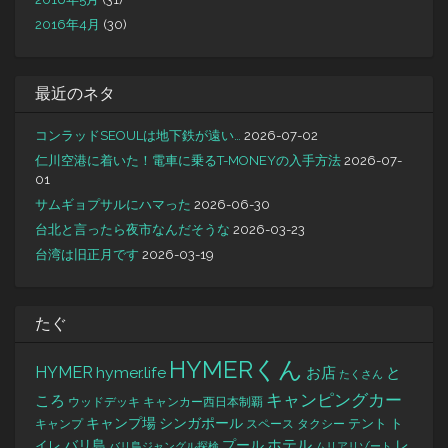
2016年4月
(30)
最近のネタ
コンラッドSEOULは地下鉄が遠い…
2026-07-02
仁川空港に着いた！電車に乗るT-MONEYの入手方法
2026-07-
01
サムギョプサルにハマった
2026-06-30
台北と言ったら夜市なんだそうな
2026-03-23
台湾は旧正月です
2026-03-19
たぐ
HYMERくん
HYMER
hymer.life
お店
と
たくさん
キャンピングカー
ころ
キャンカー西日本制覇
ウッドデッキ
キャンプ場
シンガポール
タクシー
テント
ト
キャンプ
スペース
バリ島
ホテル
レ
プール
イレ
バリ島ジャングル探検
ムリアリゾート