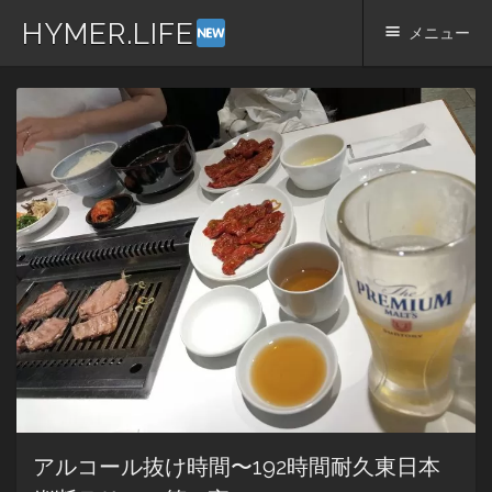
HYMER.LIFE
メニュー
コ
ン
テ
ン
ツ
へ
ス
キ
ッ
プ
アルコール抜け時間〜192時間耐久東日本