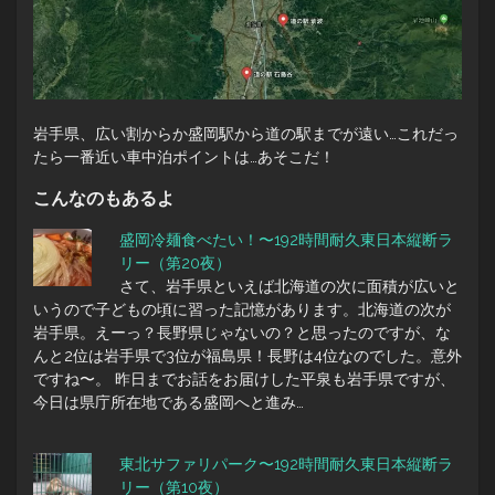
岩手県、広い割からか盛岡駅から道の駅までが遠い…これだっ
たら一番近い車中泊ポイントは…あそこだ！
こんなのもあるよ
盛岡冷麺食べたい！〜192時間耐久東日本縦断ラ
リー（第20夜）
さて、岩手県といえば北海道の次に面積が広いと
いうので子どもの頃に習った記憶があります。北海道の次が
岩手県。えーっ？長野県じゃないの？と思ったのですが、な
んと2位は岩手県で3位が福島県！長野は4位なのでした。意外
ですね〜。 昨日までお話をお届けした平泉も岩手県ですが、
今日は県庁所在地である盛岡へと進み…
東北サファリパーク〜192時間耐久東日本縦断ラ
リー（第10夜）