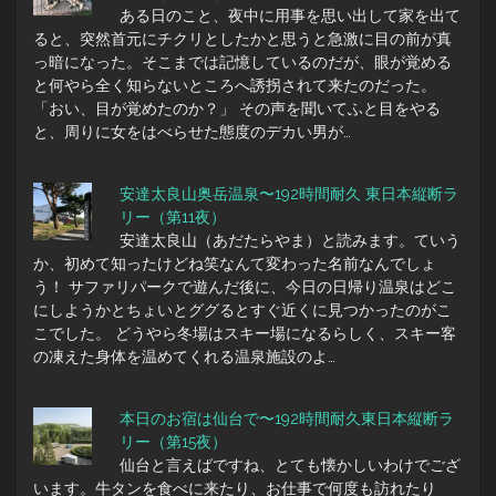
ある日のこと、夜中に用事を思い出して家を出て
ると、突然首元にチクリとしたかと思うと急激に目の前が真
っ暗になった。そこまでは記憶しているのだが、眼が覚める
と何やら全く知らないところへ誘拐されて来たのだった。
「おい、目が覚めたのか？」 その声を聞いてふと目をやる
と、周りに女をはべらせた態度のデカい男が…
安達太良山奥岳温泉〜192時間耐久 東日本縦断ラ
リー（第11夜）
安達太良山（あだたらやま）と読みます。ていう
か、初めて知ったけどね笑なんて変わった名前なんでしょ
う！ サファリパークで遊んだ後に、今日の日帰り温泉はどこ
にしようかとちょいとググるとすぐ近くに見つかったのがこ
こでした。 どうやら冬場はスキー場になるらしく、スキー客
の凍えた身体を温めてくれる温泉施設のよ…
本日のお宿は仙台で〜192時間耐久東日本縦断ラ
リー（第15夜）
仙台と言えばですね、とても懐かしいわけでござ
います。牛タンを食べに来たり、お仕事で何度も訪れたり