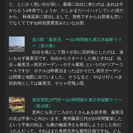
と、とにかく想い出が深い。最後に仙台に来たのは…あれは今
からもう4年前でしょうか、たしかまだハイハイしていた頃だ
から。 秋保温泉に宿泊しまして、突然ですからお部屋も空い
てなくてですね特別貴賓室みたいなお部…
道の駅「厳美渓」〜192時間耐久東日本縦断ラリ
ー（第16夜）
仙台を後にして我々が次に目的地としたのは、迷
いもせず厳美渓です。仙台からスタートした旅とすれば、仙
台→厳美渓→前沢ガーデン→ホテル紫苑…というのがツアーコ
ースですが、ホテルは昨夜泊まったばかりだし前沢ガーデン
は閉業と地図に出ていました。 そうなると、やはり行くべき
目的地としては厳美渓。そりゃ空飛ぶ団…
達谷窟毘沙門堂〜192時間耐久東日本縦断ラリー
（第18夜）
意外にも見どころがたくさんある岩手県、厳美渓
の次は平泉へと向かいます。奥州藤原三代が90年間繁栄した
という平泉の街は、仏教の極楽浄土を再現しようとした街だ
ったんだって。それはまた奇想天外な都市計画ですね。どん