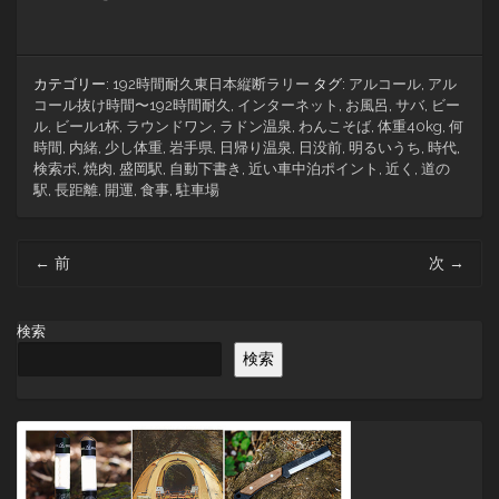
カテゴリー:
192時間耐久東日本縦断ラリー
タグ:
アルコール
,
アル
コール抜け時間〜192時間耐久
,
インターネット
,
お風呂
,
サバ
,
ビー
ル
,
ビール1杯
,
ラウンドワン
,
ラドン温泉
,
わんこそば
,
体重40kg
,
何
時間
,
内緒
,
少し体重
,
岩手県
,
日帰り温泉
,
日没前
,
明るいうち
,
時代
,
検索ポ
,
焼肉
,
盛岡駅
,
自動下書き
,
近い車中泊ポイント
,
近く
,
道の
駅
,
長距離
,
開運
,
食事
,
駐車場
投
←
前
次
→
稿
ナ
ビ
検索
ゲ
検索
ー
シ
ョ
ン