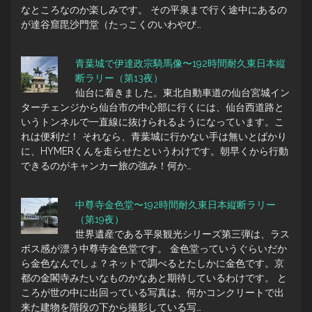
なところなのか楽しみです。 その平泉まで行く途中にあるの
が達谷窟毘沙門堂（たっこくのいわやび…
青葉城で伊達政宗騎馬像〜192時間耐久東日本縦
断ラリー（第13夜）
仙台に着きました。東北自動車道の仙台宮城イン
ターチェンジから仙台市の中心部に行くには、仙台西道路と
いうトンネルで一直線に抜けられるようになっています。こ
れは便利だ！ それなら、青葉城に行かない手は無いとばかり
に、HYMERくんを走らせたというわけです。朝早くから行動
できるのがキャンカー旅の強み！何か…
中尊寺金色堂〜192時間耐久東日本縦断ラリー
（第19夜）
世界遺産である平泉観光シリーズ第三弾は、ラス
ボス感が漂う中尊寺金色堂です。 金色堂っていうぐらいだか
ら金色なんでしょ？ネットで調べるとたしかに金色です。京
都の金閣寺みたいなものかなあと期待しているわけです。 と
ころが世の中に出回っている写真は、何かコンクリートで出
来た建物を階段の下から撮影している写…