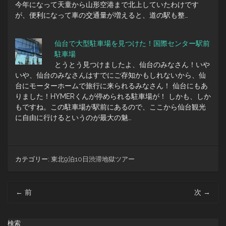
今年になって天童から山形空港まで北上していたわけです
が、便利になって車の交通量が増えると、道の駅も整…
仙台で大型駐車場を見つけた！国際センター駅前
駐車場
とうとう見つけましたよ、仙台のみなさん！いや
いや、仙台のみなさんはすでにご存知かもしれないから、仙
台にモーターホームで旅行に来られるみなさん！ 仙台にもあ
りました！HYMERくんが停められる駐車場が！ しかも、しか
もですね。この駐車場が駅前にあるので、ここから仙台観光
に自由に行けるというのが最大の魅…
カテゴリー:
東北9泊10日渋滞地獄ツアー
投
←
前
次
→
稿
ナ
ビ
検索