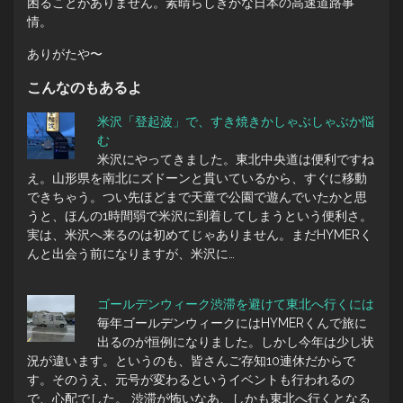
困ることがありません。素晴らしきかな日本の高速道路事
情。
ありがたや〜
こんなのもあるよ
米沢「登起波」で、すき焼きかしゃぶしゃぶか悩
む
米沢にやってきました。東北中央道は便利ですね
え。山形県を南北にズドーンと貫いているから、すぐに移動
できちゃう。つい先ほどまで天童で公園で遊んでいたかと思
うと、ほんの1時間弱で米沢に到着してしまうという便利さ。
実は、米沢へ来るのは初めてじゃありません。まだHYMERく
んと出会う前になりますが、米沢に…
ゴールデンウィーク渋滞を避けて東北へ行くには
毎年ゴールデンウィークにはHYMERくんで旅に
出るのが恒例になりました。しかし今年は少し状
況が違います。というのも、皆さんご存知10連休だからで
す。そのうえ、元号が変わるというイベントも行われるの
で、心配でした。 渋滞が怖いなあ、しかも東北へ行くとなる