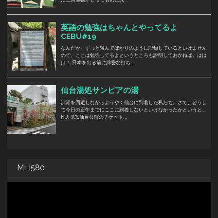
MLI580
動
画
プ
レ