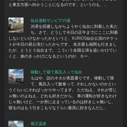
と東京方面へ向かうことになるのです。というのも、…
仙台湯処サンピアの湯
渋滞を回避しながらようやく仙台に到着した私た
ち。さて、どうして今日の正午までにここに到着
しないといけなかったかというと、KURIOS仙台公演のチケッ
トが今日の昼公演だったからです。 名古屋も福岡も行きまし
たが、とうとう仙台まで。 こういう全国公演を追いかけてい
くと、旅のきっかけになるというのが、モー…
移動して寝て風呂入って仙台
もはや、話のネタが表題通りです。移動して寝
て、風呂入って飯食って…それしかないのかとい
うぐらいにそればっかりやってます。 ただねえ、それが苦じ
ゃ無いのよねえ。どれも好きだから。 車の運転が好きなわけ
じゃ無いけど、一か所に止まっているのは好きじゃ無いし、
寝るのはもう引きこもりなぐらい最高に好きなんだし…
蔵王温泉