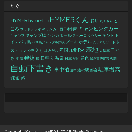
たぐ
HYMERくん
HYMER
hymer.life
お店
と
たくさん
キャンピングカー
ころ
キャンカー西日本制覇
ウッドデッキ
キャンプ場
シンガポール
タクシー
テント
ト
キャンプ
スペース
バリ島
ホテル
レ
プール
イレ
バリ島ジャングル探検
ムリアリゾート
基地
四国九州R-1
ストラン
子ど
入り口
大型車
今夜
友だち
建物
日帰り温泉
景色
も
小屋
旅
日本
昼間
緊急事態宣言
翌朝
自動下書き
駐車場
車中泊
高
道の駅
都会
途中
速道路