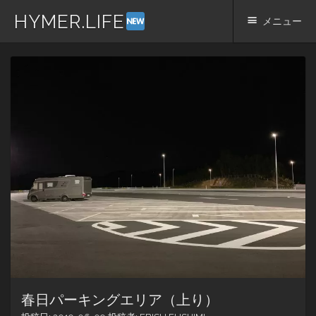
HYMER.LIFE
メニュー
コ
ン
テ
ン
ツ
へ
ス
キ
ッ
プ
春日パーキングエリア（上り）