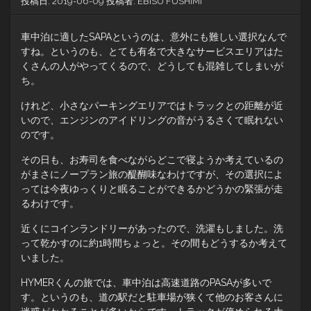
投稿日:
2019-06-09
投稿者:
EBISU FUSHIMI
車中泊に適したSAPAというのは、意外にも難しい選択なんで
すね。というのも、とても有名で大きなサービスエリアはた
くさんの人がやってくるので、どうしても混雑してしまいが
ち。
けれど、小さなパーキングエリアではトラックとの距離が近
いので、エンジンのアイドリングの音がうるさくて眠れない
のです。
その日も、お寿司を食べながらどこで寝ようか考えているの
がまさにノープラン旅の醍醐味なわけですが、その選択によ
っては今夜ゆっくりと眠ることができるかどうかの緊張が走
るわけです。
近くにコインランドリーがあったので、洗濯もしました。洗
って乾かすのに約1時間ちょっと。その間もどうするか考えて
いました。
HYMERくんの旅では、車中泊は高速道路のPASAが多いで
す。というのも、道の駅だと駐車場が狭くて他のお客さんに