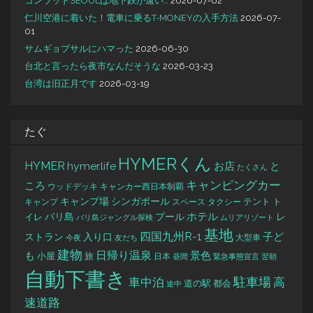
コンラッドSEOULは地下鉄が遠い…
2026-07-02
仁川空港に着いた！電車に乗るT-MONEYの入手方法
2026-07-
01
サムギョプサルにハマった
2026-06-30
台北と言ったら夜市なんだそうな
2026-03-23
台湾は旧正月です
2026-03-19
たぐ
HYMERくん
HYMER
hymer.life
お店
と
たくさん
キャンピングカー
ころ
キャンカー西日本制覇
ウッドデッキ
キャンプ場
シンガポール
タクシー
テント
ト
キャンプ
スペース
バリ島
ホテル
レ
プール
イレ
バリ島ジャングル探検
ムリアリゾート
基地
四国九州R-1
ストラン
子ど
入り口
大型車
今夜
友だち
建物
日帰り温泉
景色
も
小屋
旅
日本
昼間
緊急事態宣言
翌朝
自動下書き
駐車場
車中泊
高
道の駅
都会
途中
速道路