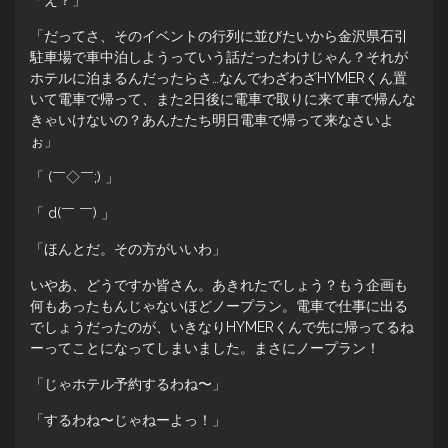
「え？」
「だってさ、そのイベントの行列に並びたいから金沢県石引
駐車場で車中泊しようっていう話だったわけじゃん？それが
ホテルに泊まるんだったらさ…なんでわざわざHYMERくん置
いて電車で帰って、また2日後に電車で取りに来て車で帰んな
きゃいけないの？あんたたち明日電車で帰って来なさいよ
ぉ」
「 (￣◇￣;) 」
「 d(￣ ￣) 」
「ほんとだ。その方がいいわ」
いやあ、どうですか皆さん。あきれたでしょう？もう企画も
何もあったもんじゃないほどノープラン。電車で仕事に出る
でしょうだったのが、いきなりHYMERくんで先に帰ってるね
ーってことになってしまいました。まさにノープラン！
「じゃホテル予約するわね〜」
「するわね〜じゃねーよっ！」