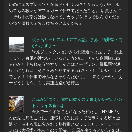
いのにエスプレッソとか頭おかしくね？とか言いながら、せ
めてもの救いがアフォガード仕立てだったこと。 店員さんに
「持ち手の部分は飾りなので、カップを持って飲んでくださ
いね〜壊れてぶちまけちゃいますから」…
賤ヶ岳サービスエリアで休憩。さあ、福井県へ向
かいますよ〜
米原ジャンクションから北陸道へと走って、北上
します。台風が近づいているというのに、そんな企画旅に出
るのかと叱られそうですが、そこはノープラン。暴風雨で通
行止になれば、そこらあたりで泊まればいい！ 「いや、ダメ
でしょ！？仕事で帰んなきゃなんだから」 「知らな〜い」 あ
ーどうしよう。もし高速道路が通行止…
台風が近づく。電車は動くの？まぁいいや。ハン
トンライス食べよ
金沢で一泊することになった私たち、HYMERく
んは先に帰ることに。運転して先に帰って仕事をする班と金
沢で一泊する班に分かれて別行動となりました。ドーミーイ
ンには大浴場があったので即決。 台風が来てるというのはわ