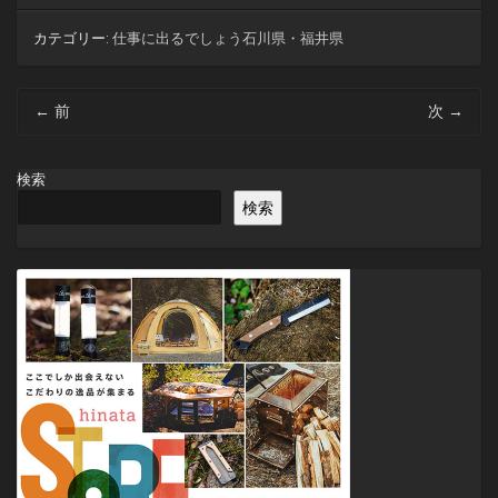
カテゴリー:
仕事に出るでしょう石川県・福井県
投
←
前
次
→
稿
ナ
ビ
検索
ゲ
検索
ー
シ
ョ
ン