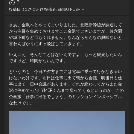
の？
投稿日:
2017-08-17
投稿者:
EBISU FUSHIMI
さあ、金沢へとやってまいりました。北陸新幹線が開通して
から注目を集めておりますここ金沢でございますが、兼六園
や城下町など目もくれません。なんならそんなの興味ないと
言わんばかりにすっ飛ばしていきます。
いえいえ、そんなことはないんですよ。もっと観光したいん
ですけど、時間がないんです。
というのも、今日の夕方までには電車に乗って行かなきゃい
けないわけです。明日は仕事に出て朝から会議、明後日も仕
事に出て一日中会議があります。それが終わってからまた金
沢に停めてったHYMERくんまで戻ってくるというのが、この
企画旅「仕事に出るでしょう」のミッションインポッシブル
なわけです。