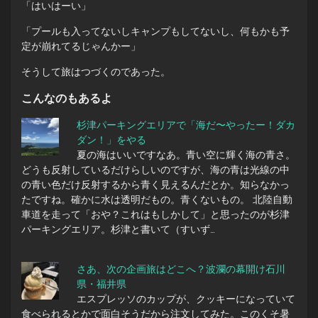
「はいはーい」
「プールも入ってないしキャンプもしてないし、何もかも予
定が崩れてるじゃんかー」
そうして旅はつづくのであった。
こんなのもあるよ
杉津パーキングエリアで「海だ〜やったー！ダカ
ダン！」をやる
夏の海はいいですなあ。青い空に輝く海の青さ。
どうも反射しているだけらしいのですが、海の青は光線の中
の青い色だけ反射するから青く見えるんだとか。知らなかっ
たですね。確かに水は透明だもの。青くないもの。 北陸自動
車道を走って「おや？これはもしかして」と思ったのが杉津
パーキングエリア。杉津と書いて（すいず…
さあ、次の企画旅はどこへ？波瀾の幕開け石川
県・福井県
エスプレッソのカップが、クッキーになっていて
食べられるとかで面白そうだから注文してみた。このくそ暑