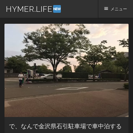
HYMER.LIFE
メニュー
コ
ン
テ
ン
ツ
へ
ス
キ
ッ
プ
で、なんで金沢県石引駐車場で車中泊する