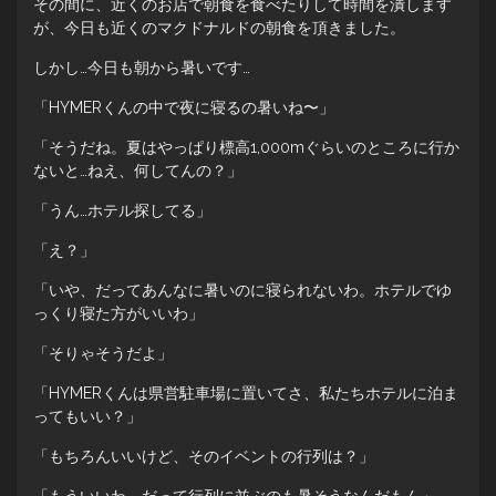
その間に、近くのお店で朝食を食べたりして時間を潰します
が、今日も近くのマクドナルドの朝食を頂きました。
しかし…今日も朝から暑いです…
「HYMERくんの中で夜に寝るの暑いね〜」
「そうだね。夏はやっぱり標高1,000mぐらいのところに行か
ないと…ねえ、何してんの？」
「うん…ホテル探してる」
「え？」
「いや、だってあんなに暑いのに寝られないわ。ホテルでゆ
っくり寝た方がいいわ」
「そりゃそうだよ」
「HYMERくんは県営駐車場に置いてさ、私たちホテルに泊ま
ってもいい？」
「もちろんいいけど、そのイベントの行列は？」
「もういいわ、だって行列に並ぶのも暑そうなんだもん」