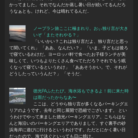
かってました。それでなんだか蒸し暑い日が続いてるんだろ
うなぁとも。けれど、今は晴れてるんだ…
ノープラン旅ここに極まれり。おぃ独り言が大き
いぞ「またそれやる？」
「いいかい？これは独り言だよ、独り言だと思っ
て聞いてくれ」 「ああ、なんだい？」 「いま、子どもは後ろ
で寝ているわけだ。ヨーロッパ軒で食べたお子様ランチが美
味しくて、いつもよりたくさん食べてただろ？それでもう眠
くなって寝ているというわけ」 「ああそうかい。で、それが
どうしたっていうんだ？」 「そうだ…
徳光PAふたたび。海水浴もできるよ！前に来た時
は雨だったからなあ〜
ここは、どうやら独り言が多くなるパーキングエ
リアのようです。去年と同じ展開で恐縮でございます。 とい
うわけでやって来ました徳光パーキングエリア。こちらはな
んと海沿いのパーキングエリアでありまして、すぐ裏手の砂
浜海岸に遊びに行けるというわけです。ただとにかく暑い日
だったので、海で泳ぐといっても日に焼け…