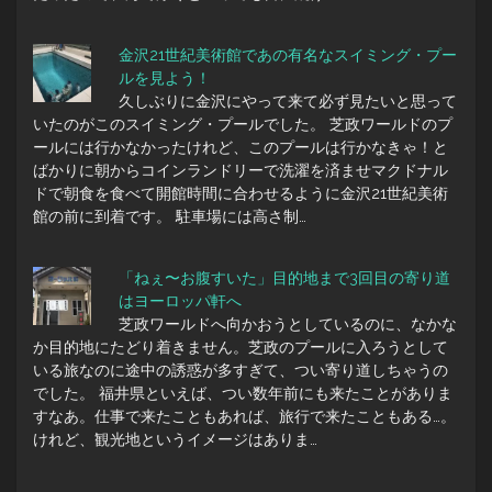
金沢21世紀美術館であの有名なスイミング・プー
ルを見よう！
久しぶりに金沢にやって来て必ず見たいと思って
いたのがこのスイミング・プールでした。 芝政ワールドのプ
ールには行かなかったけれど、このプールは行かなきゃ！と
ばかりに朝からコインランドリーで洗濯を済ませマクドナル
ドで朝食を食べて開館時間に合わせるように金沢21世紀美術
館の前に到着です。 駐車場には高さ制…
「ねぇ〜お腹すいた」目的地まで3回目の寄り道
はヨーロッパ軒へ
芝政ワールドへ向かおうとしているのに、なかな
か目的地にたどり着きません。芝政のプールに入ろうとして
いる旅なのに途中の誘惑が多すぎて、つい寄り道しちゃうの
でした。 福井県といえば、つい数年前にも来たことがありま
すなあ。仕事で来たこともあれば、旅行で来たこともある…。
けれど、観光地というイメージはありま…