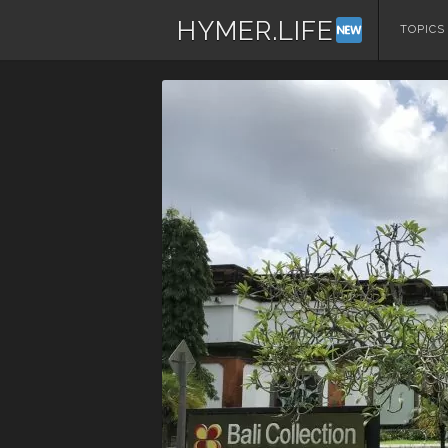
HYMER.LIFE
コ
TOPICS
ン
テ
ン
ツ
へ
ス
キ
ッ
プ