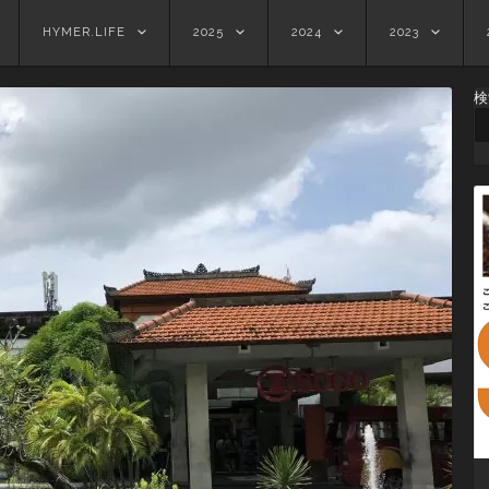
HYMER.LIFE
2025
2024
2023
検