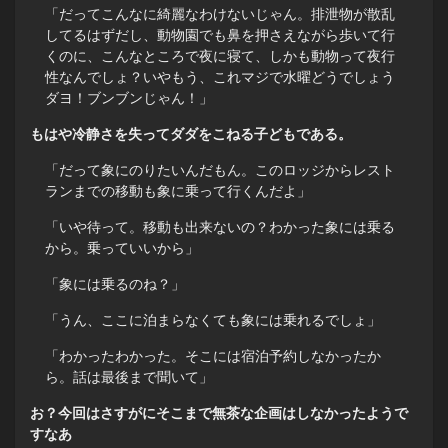
「だってこんなに綺麗なわけないじゃん。排泄物が散乱
してるはずだし、動物園でも鼻を押さえながら歩いて行
くのに、こんなところで夜に寝て、しかも動物って夜行
性なんでしょ？いやもう、これマジで水曜どうでしょう
ダヨ！ブンブンじゃん！」
もはや冷静さを失ってダダをこねる子どもである。
「だって象にのりたいんだもん。このロッジからレスト
ランまでの移動も象に乗って行くんだよ」
「いや待って。移動も出来ないの？わかった象には乗る
から。乗っていいから」
「象には乗るのね？」
「うん、ここに泊まらなくても象には乗れるでしょ」
「わかったわかった。そこには宿泊予約しなかったか
ら。話は最後まで聞いて」
お？今回はさすがにそこまで無茶な企画はしなかったようで
すなあ