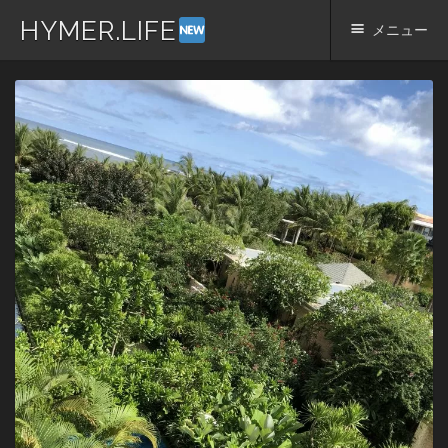
HYMER.LIFE
メニュー
コ
ン
テ
ン
ツ
へ
ス
キ
ッ
プ