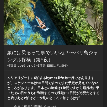
象には乗るって事でいいね？〜バリ島ジャ
ングル探検（第6夜）
投稿日:
2018-01-08
投稿者:
EBISU FUSHIMI
ムリアリゾートに6泊するhymer.life御一行ではあります
が、スケジュールは10日間ですのでまだ予定が見えていない
ところがあります。日本との時差は1時間ですから飛行機に乗
ったその日のうちに到着するので移動に2日間が必要だとする
と残りあと2泊はどこか別のところに泊まるはず…
「今日も朝食は美味しかったね」