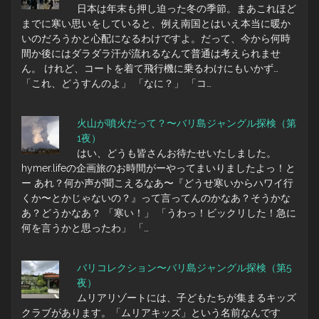
日本は年末も押し迫った冬の季節。まあこれほど
までに寒い思いをしていると、例え南国とはいえ本当に暖か
いのだろうかと心配になるわけですよ。だって、今から何時
間か後にはダラダラ汗が流れるなんて普通は考えられませ
ん。 けれど、コートを着て飛行機に乗るわけにもいかず…
「これ、どうすんのよ」 「なに？」 「コ…
火山が噴火だって？〜バリ島ジャングル探検（第
1夜）
はい、どうも皆さんお待たせいたしました。
hymer.lifeの企画旅のお時間がーやってまいりましたよっ！と
ー あれ？何か声が聞こえるなあ〜『どうせ寒いからハワイ行
くか〜とかじゃないの？』って言ってんのかなあ？そうかな
あ？どうかなあ？ 「寒い！」 「うわっ！ビックリした！急に
何を言うかと思ったわ」 「…
バリコレクション〜バリ島ジャングル探検（第5
夜）
ムリアリゾートには、子どもたちが集まるキッズ
クラブがあります。「ムリアキッズ」という名前なんです