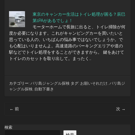
東京のキャンカー生活はトイレ処理が困る？辰巳
第1PAがあるでしょ！
モーターホームで長旅に出ると、トイレ掃除が何
度か必要になります。これがキャンピングカーを買いたいと
思っている人の、いちばんの悩み事ではないでしょうか。で
も心配はいりませんよ。高速道路のパーキングエリアや道の
駅などでトイレ処理をすることができますから。 鍵をあけて
トイレのカセットを取り出して。まったく…
カテゴリー:
バリ島ジャングル探検
タグ:
お願いそれだけ
,
バリ島ジ
ャングル探検
,
自動下書き
投
←
前
次
→
稿
ナ
ビ
検索
ゲ
検索