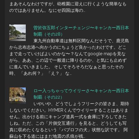
まあそんなわけですが、幼稚園に迎えに行くような簡単なも
のではありません。なにせ四国は海の…
曽於弥五郎インターチェンジ〜キャンカー西日本
制覇（その28）
東九州自動車道は無料区間なんだそうで、鹿児島
から志布志港へ向かうのにちょうど良かったわけです。どこ
まで走っていけばよいのかな〜？なんてgoogle mapを見な
がら、ああ、この辺で一般道に降りるのか、と気にも止めず
に進んでいきました。 そしてそろそろだなぁと思ったその
時、 「あれ何？」 「え？」 な…
ロー入っちゃってウイリーさ〜キャンカー西日本
制覇（その22）
いやいや、どうでしょうフリークの皆さま、期待
しないでください。HYMERくんでウイリーすることはありま
せん。出かける前にキャンプ道具一式を倉庫に下ろしてきた
しね。ただ、この「片側交互通行」を見ると、どうしても写
真に収めたくなるという「パブロフの犬」状態な訳です。 阿
蘇山を下る道にはまだ地震の爪痕が残…