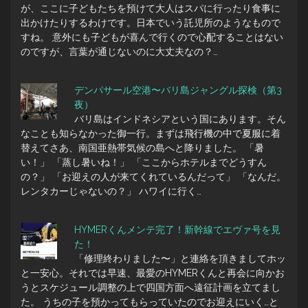
が、ここに子どもたちを預けて大人はスパに行ったり食事に
出かけたりするわけです。日本でいう託児所のようなもので
すね。 意外にも子どもが喜んで行くので心配することはない
のですが、言葉が通じないのに大丈夫なの？…
デンパサール空港〜バリ島ジャングル探検（第3
夜）
バリ島はインドネシアという国にあります。そん
なことも知らなかった御一行。まずは飛行機の中で夏服に着
替えてさあ、南国亜熱帯気候の島へと降りました。 「暑
い！」 「蒸し暑いね！」 「ここからホテルまでどうすん
の？」 「お迎えの人が来てくれているんだって」 「なんだ。
レンタカーじゃないの？」 ハワイに行く…
HYMERくんメンテ完了！新幹線でエヴァ号を見
た！
「修理終わりました〜」と連絡を頂きましてホッ
と一安心。それでは早速、最愛のHYMERくんと再会に向かお
うとスケジュール調整の上で四国方面へ遠征計画を立てまし
た。 うちの子を預かってもらっていたのでお迎えにいく…と