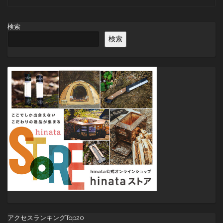
稿
ナ
ビ
検索
ゲ
検索
ー
シ
ョ
ン
アクセスランキングTop20