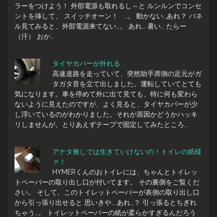
ラーをつけよう！ 外部電源も取れるし～と ルンルンでコンセ
ントを挿して、 スイッチオーン！ …。 動かない…あれ？ パネ
ル見てみると、外部電源来てない…。 あれ… 暑い… たらー
（汗） おか…
タイヤカバーが外れる
高速道路を走っていて、突然助手席側の足元がガ
タガタ音を立て出しました。運転していてとても
気になります。車を停めて外に出て見ても、特に何も変わら
ないように見えたのですが、よく見ると、タイヤカバーが少
し浮いているのがわかりました。それが原因かどうかハッキ
リしませんが、とりあえずテープで固定してみたところ…
アナタ無しでは生きていけないの！トイレの紙様
ァ！
HYMERくんのおトイレには、ちゃんとトイレッ
トペーパーの取り出し口が付いてます。 その裏側をご覧くだ
さい。 そして、このトイレットペーパーが表側の取り出し口
から引っ張り出せると 思いきや… あれ…？ 引っ張るとちぎれ
ちゃう…。 トイレットペーパーの紙が柔らかすぎるんだろう