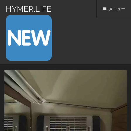
HYMER.LIFE
メニュー
コ
ン
テ
ン
ツ
へ
ス
キ
ッ
プ