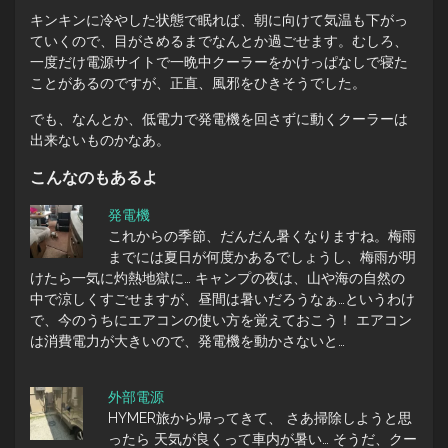
キンキンに冷やした状態で眠れば、朝に向けて気温も下がっ
ていくので、目がさめるまでなんとか過ごせます。むしろ、
一度だけ電源サイトで一晩中クーラーをかけっぱなしで寝た
ことがあるのですが、正直、風邪をひきそうでした。
でも、なんとか、低電力で発電機を回さずに動くクーラーは
出来ないものかなあ。
こんなのもあるよ
発電機
これからの季節、だんだん暑くなりますね。梅雨
までには夏日が何度かあるでしょうし、梅雨が明
けたら一気に灼熱地獄に… キャンプの夜は、山や海の自然の
中で涼しくすごせますが、昼間は暑いだろうなぁ…というわけ
で、今のうちにエアコンの使い方を覚えておこう！ エアコン
は消費電力が大きいので、発電機を動かさないと…
外部電源
HYMER旅から帰ってきて、 さあ掃除しようと思
ったら 天気が良くって車内が暑い… そうだ、クー