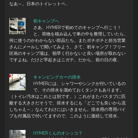
なあ～。日本のトイレットペ…
初キャンプへ
さあ、HYMERで初めてのキャンプへ行こう！
と、荷物を積み込んで車の中を整理していたら、
何に使うのかわからない部品たち。またボチボチと担当営業
さんにメールして聞いてみよう。さて、初キャンプ！フリー
区画のキャンプ場は、朝早く行かないと良い場所が取れない
ですよね。だけど早起きはニガテ。だから、前の日の夜…
キャンピングカーの排水
HYMERには、シャワーやシンクが付いているの
で、その排水を溜めておくタンクもあります。
（トイレ汚水はこれとは別です。）これがまたバスタブに匹
敵する大きさだそうで、排水するにも「どこでも良いから流
しちゃえ～」なんてわけにはいきません。排水用の専用パイ
プも付属品で付いてますので、このように接続して排水…
HYMERくんのオシッコ？