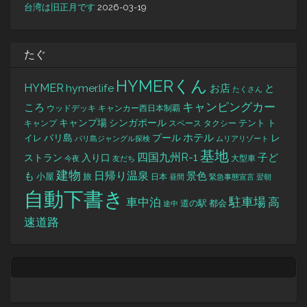
台湾は旧正月です
2026-03-19
たぐ
HYMERくん
HYMER
hymer.life
お店
と
たくさん
キャンピングカー
ころ
キャンカー西日本制覇
ウッドデッキ
キャンプ場
シンガポール
タクシー
テント
ト
キャンプ
スペース
バリ島
ホテル
レ
プール
イレ
バリ島ジャングル探検
ムリアリゾート
基地
四国九州R-1
ストラン
子ど
入り口
大型車
今夜
友だち
建物
日帰り温泉
景色
も
小屋
旅
日本
昼間
緊急事態宣言
翌朝
自動下書き
駐車場
車中泊
高
道の駅
都会
途中
速道路