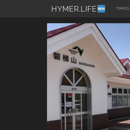
HYMER.LIFE
コ
TOPICS
ン
テ
ン
ツ
へ
ス
キ
ッ
プ