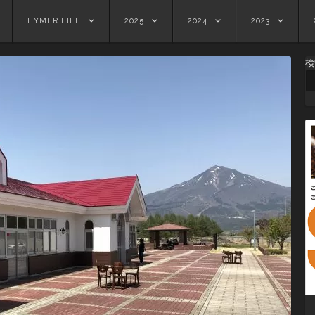
HYMER.LIFE
2025
2024
2023
検