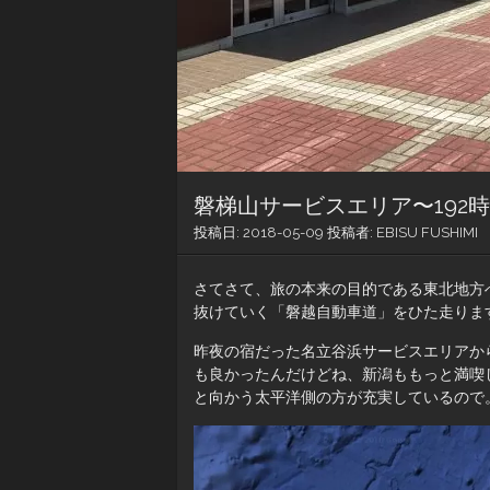
磐梯山サービスエリア〜192
投稿日:
2018-05-09
投稿者:
EBISU FUSHIMI
さてさて、旅の本来の目的である東北地方
抜けていく「磐越自動車道」をひた走ります
昨夜の宿だった名立谷浜サービスエリアか
も良かったんだけどね、新潟ももっと満喫
と向かう太平洋側の方が充実しているので