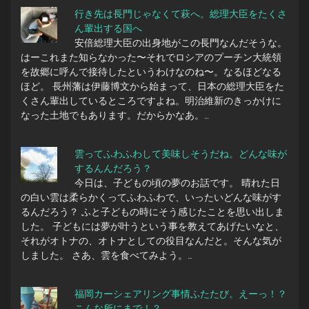
行き先は長門じゃなくて萩へ。総理大臣をたくさ
ん輩出する国へ
安倍総理大臣の出身地がこの長門なんだそうな。
はーこれまた知らなかった〜それでロシアのプーチン大統領
を故郷に呼んで接待したというわけなのね〜。なるほどなる
ほど。 長州藩は伊藤博文から始まって、日本の総理大臣をた
くさん輩出しているところですよね。明治維新のきっかけに
なった土地でもあります。だからかなあ。…
雲ってふわふわして美味しそうだね。どんな味が
するんんだろう？
今日は、子どもの頃の夢のお話です。 晴れた日
の白い雲は柔らかくってふわふわで、いったいどんな味がす
るんだろう？ ふと子どもの時にそう感じたことを思い出しま
した。 子どもには夢が叶うという事を教えてあげたいなと、
それがオトナの、オトナとしての役目なんだと。そんな気が
しました。 さあ、雲を食べてみよう。…
福岡カーシェアリング事情ふたたび。えーっ！？
こんな所にまで！？