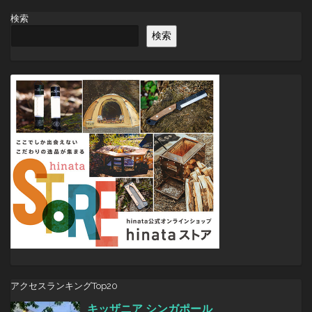
ビ
検索
ゲ
検索
ー
シ
ョ
ン
アクセスランキングTop20