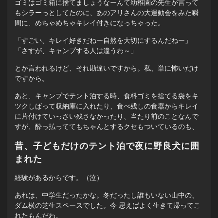
ゴミはゴミ箱に捨てましょうなーんて幼稚園の先生が言って
もシラーっとしてたのに、あのアリさんの大運動会をみた瞬
間に、めちゃめちゃキレイ付きになっちゃった。
「すごい、キレイ好きだねー自然を大切にするんだねー」
「さすが、キャンプする人は違うわ～」
とか言われるけど、それ勘違いですから。私、単に怖いだけ
ですから。
あと、キャンプでテント泊する時、食料ゴミを捨てる袋をキ
ツクしばって収納庫に入れたり、食べ残しの食器からキレイ
に片付けていっさい残さなかったり、当たり前のことなんで
すが、酔っ払っててもちゃんとするクセもついているのも、
昔、子どもだけのテント泊で夜に野良犬に囲
まれた
経験があるからです。（泣）
あれは、中学生だったかな。冬だったし誰もいない山中の、
ダム横の芝生スペースでした。今 思えばよく生きて帰ってこ
れたもんだわ。