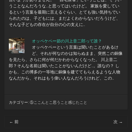
うことなんだろうな…と思ってはいたけど。 家族を愛してい
るという言葉を最期に言えるぐらい、とても強い気持ちでい
られたのは、子どもには、まだよくわからないだろうけど、
そんな子どもの存在が自分の心の支えに…
オッペケペー節の川上音二郎って誰？
オッペケペーという言葉は聞いたことがあるけ
ど、それが何なのかは知らぬまま、突然この銅像
を見たら、さらに何が何だかわからなくなった。 川上音二
郎？そんな名前は聞いたことがないんだけど…。誰なの？ し
かも、この博多の一等地に銅像を建ててもらえるような人物
なんだから、それはもう偉い人なんだろうけれど、この…
カテゴリー:
⑤ここんとこ思うこと感じたこと
投
←
前
次
→
稿
ナ