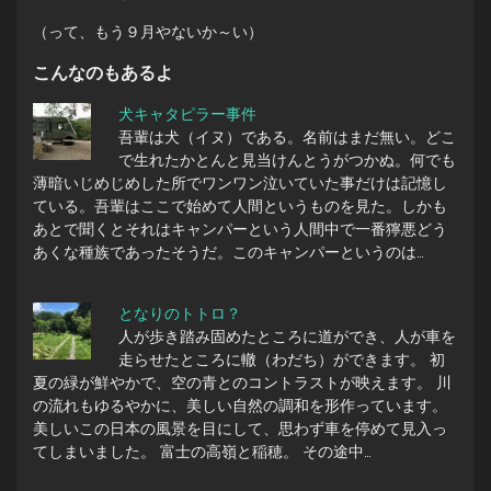
（って、もう９月やないか～い）
こんなのもあるよ
犬キャタピラー事件
吾輩は犬（イヌ）である。名前はまだ無い。どこ
で生れたかとんと見当けんとうがつかぬ。何でも
薄暗いじめじめした所でワンワン泣いていた事だけは記憶し
ている。吾輩はここで始めて人間というものを見た。しかも
あとで聞くとそれはキャンパーという人間中で一番獰悪どう
あくな種族であったそうだ。このキャンパーというのは…
となりのトトロ？
人が歩き踏み固めたところに道ができ、人が車を
走らせたところに轍（わだち）ができます。 初
夏の緑が鮮やかで、空の青とのコントラストが映えます。 川
の流れもゆるやかに、美しい自然の調和を形作っています。
美しいこの日本の風景を目にして、思わず車を停めて見入っ
てしまいました。 富士の高嶺と稲穂。 その途中…