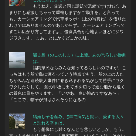
もうねえ、先週と同じ話題で恐縮ですけれど、あ
まりにも感激しちゃって重複しますがご勘弁を。と言って
も、カーシェアリングで汽車ポッポ↑（上の写真ね）を借りた
わけではありませんのであしからず。 カーシェアリングって
すごい広がり方してますよ。侵食具合が心地よいほどにジワ
ジワきます。 まあ、とにかくどこかの駐…
能古島（のこのしま）に上陸。あの恐ろしい惨劇
は…
福岡県民ならみんな知ってるらしいのですが、こ
っちはもう船で島に渡るっていう時点でもう、船の上の人た
ちがみんな連続殺人事件に巻き込まれる気がして勝手にワク
ワクしたりして。 船の甲板に出て水を切って進む船から遠く
の景色に目をやります。 「いやあ、良い眺めですなあ〜」
「ここで、帽子が飛ばされそうになるの…
結婚し子を産み、5年で病気と闘い、愛する人々
と別れる辛さは、
もう想像にし難くなんとも悲しいとしか、もう…
言いようがありません。 「自宅療養」ということは、そうい