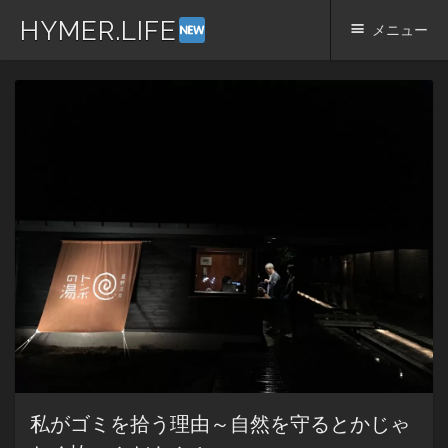
HYMER.LIFE
メニュー
コ
ン
テ
ン
ツ
へ
ス
キ
ッ
プ
私がゴミを拾う理由～自然を守るとかじゃ