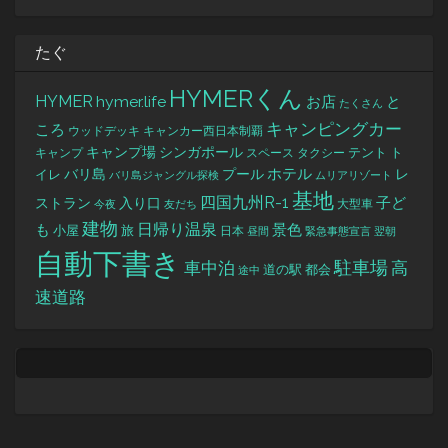
たぐ
HYMERくん
HYMER
hymer.life
お店
と
たくさん
キャンピングカー
ころ
キャンカー西日本制覇
ウッドデッキ
キャンプ場
シンガポール
タクシー
テント
ト
キャンプ
スペース
バリ島
ホテル
レ
プール
イレ
バリ島ジャングル探検
ムリアリゾート
基地
四国九州R-1
ストラン
子ど
入り口
大型車
今夜
友だち
建物
日帰り温泉
景色
も
小屋
旅
日本
昼間
緊急事態宣言
翌朝
自動下書き
駐車場
車中泊
高
道の駅
都会
途中
速道路