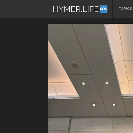
HYMER.LIFE
コ
TOPICS
ン
テ
ン
ツ
へ
ス
キ
ッ
プ