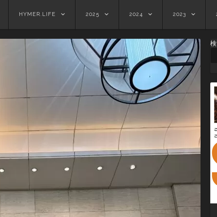
HYMER.LIFE
2025
2024
2023
検