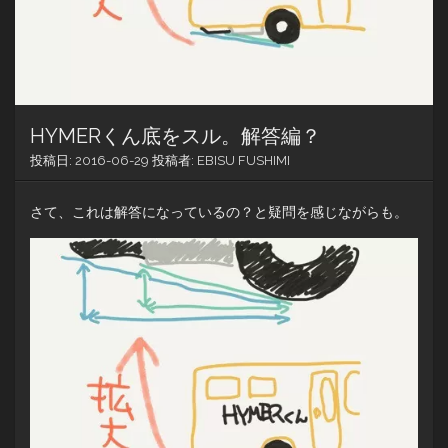
HYMERくん底をスル。解答編？
投稿日:
2016-06-29
投稿者:
EBISU FUSHIMI
さて、これは解答になっているの？と疑問を感じながらも。