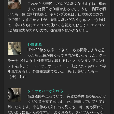
これからの季節、だんだん暑くなりますね。梅雨
までには夏日が何度かあるでしょうし、梅雨が明
けたら一気に灼熱地獄に… キャンプの夜は、山や海の自然の
中で涼しくすごせますが、昼間は暑いだろうなぁ…というわけ
で、今のうちにエアコンの使い方を覚えておこう！ エアコン
は消費電力が大きいので、発電機を動かさないと…
外部電源
HYMER旅から帰ってきて、 さあ掃除しようと思
ったら 天気が良くって車内が暑い… そうだ、クー
ラーをつけよう！ 外部電源も取れるし～と ルンルンでコンセ
ントを挿して、 スイッチオーン！ …。 動かない…あれ？ パネ
ル見てみると、外部電源来てない…。 あれ… 暑い… たらー
（汗） おか…
タイヤカバーが外れる
高速道路を走っていて、突然助手席側の足元がガ
タガタ音を立て出しました。運転していてとても
気になります。車を停めて外に出て見ても、特に何も変わら
ないように見えたのですが、よく見ると、タイヤカバーが少