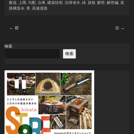
般道
,
上限
,
勾配
,
台車
,
建築技術
,
法律省令
,
緑
,
規格
,
解答
,
解答編
,
道
路構造令
,
青
,
高速道路
投
←
前
次
→
稿
ナ
ビ
検索
ゲ
検索
ー
シ
ョ
ン