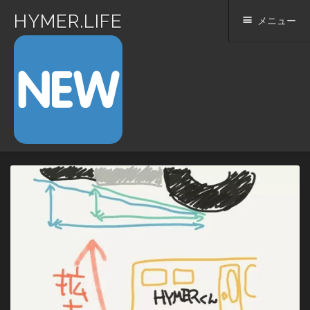
HYMER.LIFE
メニュー
コ
ン
テ
ン
ツ
へ
ス
キ
ッ
プ