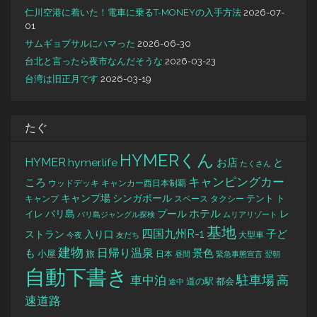
仁川空港に着いた！電車に乗るT-MONEYの入手方法
2026-07-
01
サムギョプサルにハマった
2026-06-30
台北と言ったら夜市なんだそうな
2026-03-23
台湾は旧正月です
2026-03-19
たぐ
HYMERくん
HYMER
hymer.life
お店
と
たくさん
キャンピングカー
ころ
キャンカー西日本制覇
ウッドデッキ
キャンプ場
シンガポール
タクシー
テント
ト
キャンプ
スペース
バリ島
ホテル
レ
プール
イレ
バリ島ジャングル探検
ムリアリゾート
基地
四国九州R-1
ストラン
子ど
入り口
大型車
今夜
友だち
建物
日帰り温泉
景色
も
小屋
旅
日本
昼間
緊急事態宣言
翌朝
自動下書き
駐車場
車中泊
高
道の駅
都会
途中
速道路