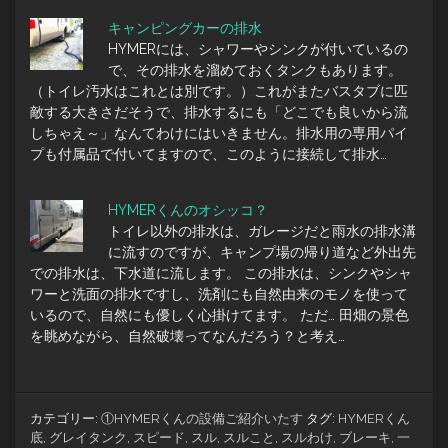
キャンピングカーの排水
HYMERには、シャワーやシンクが付いているの
で、その排水を溜めておくタンクもあります。
（トイレ汚水はこれとは別です。）これがまたバスタブに匹
敵する大きさだそうで、排水するにも「どこでも良いから流
しちゃえ～」なんてわけにはいきません。排水用の専用パイ
プも付属品で付いてますので、このように接続して排水…
HYMERくんのオシッコ？
トイレ以外の排水は、ガレージだと雨水の排水溝
に流すのですが、キャンプ場の帰り道など外出先
での排水は、下水道に流します。 この排水は、シンクやシャ
ワーと洗面の排水ですし、洗剤にも自然由来のモノを使って
いるので、自然にも優しく心掛けてます。 ただ… 田畑の景色
を眺めながら、自然破壊ってなんだろう？と考え…
カテゴリー:
①HYMERくんの設備ご紹介いたす
タグ:
HYMERくん
底
,
グレイタンク
,
スピード
,
スル
,
スルこと
,
スルわけ
,
ブレーキ
,
一